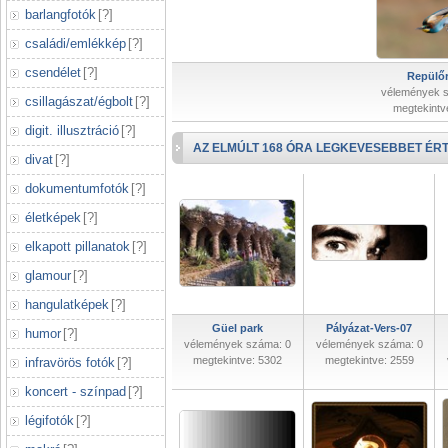
barlangfotók
[
?
]
családi/emlékkép
[
?
]
csendélet
[
?
]
Repülőr
vélemények 
csillagászat/égbolt
[
?
]
megtekintv
digit. illusztráció
[
?
]
AZ ELMÚLT 168 ÓRA LEGKEVESEBBET ÉRT
divat
[
?
]
dokumentumfotók
[
?
]
életképek
[
?
]
elkapott pillanatok
[
?
]
glamour
[
?
]
hangulatképek
[
?
]
Güel park
Pályázat-Vers-07
humor
[
?
]
vélemények száma: 0
vélemények száma: 0
megtekintve: 5302
megtekintve: 2559
infravörös fotók
[
?
]
koncert - színpad
[
?
]
légifotók
[
?
]