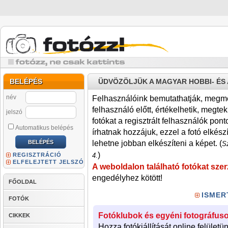
BELÉPÉS
ÜDVÖZÖLJÜK A MAGYAR HOBBI- É
név
Felhasználóink bemutathatják, megmére
felhasználó előtt, értékelhetik, megteki
jelszó
fotókat a regisztrált felhasználók pont
Automatikus belépés
írhatnak hozzájuk, ezzel a fotó elkész
lehetne jobban elkészíteni a képet. (
Sz
)
REGISZTRÁCIÓ
4.
ELFELEJTETT JELSZÓ
A weboldalon található fotókat szer
engedélyhez kötött!
FŐOLDAL
ISMER
FOTÓK
Fotóklubok és egyéni fotográfuso
CIKKEK
Hozza fotókiállítását online felületü