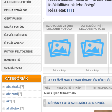
A LEGJOBB FOTÓK
fotókiállításunk lehetőségét!
Részletek
ITT
!
FELHASZNÁLÓK
GÉPTÍPUSOK
AZ UTOLSÓ 24 ÓRA
AZ ELMÚLT HÉT
SAJÁT FOTÓK
LEGJOBB FOTÓJA
LEGJOBB FOTÓJA
ÚJ VÉLEMÉNYEK
ÚJ VÁLASZOK
FOTÓK FELTÖLTÉSE
ISMERTETŐ
SZABÁLYZAT
Nincs kép
Nincs kép
KATEGÓRIÁK
AZ ELŐZŐ NAP LEGAKTÍVABB ÉRTÉKELŐI
absztrakt
[
?
]
NÉV
FELTÖLTÖTT KÉP
ÍRT/ELFOGA
Nincs ilyen felhasználó
abszurd
[
?
]
akt
[
?
]
NÉHÁNY FOTÓ AZ ELMÚLT 30 NAPBÓL
állatfotók
[
?
]