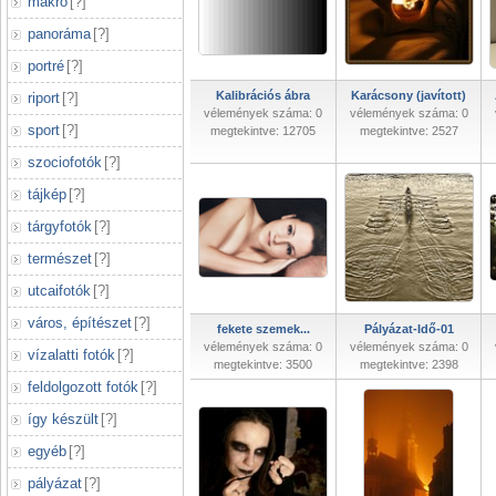
makró
[
?
]
panoráma
[
?
]
portré
[
?
]
Kalibrációs ábra
Karácsony (javított)
riport
[
?
]
vélemények száma: 0
vélemények száma: 0
sport
[
?
]
megtekintve: 12705
megtekintve: 2527
szociofotók
[
?
]
tájkép
[
?
]
tárgyfotók
[
?
]
természet
[
?
]
utcaifotók
[
?
]
város, építészet
[
?
]
fekete szemek...
Pályázat-Idő-01
vélemények száma: 0
vélemények száma: 0
vízalatti fotók
[
?
]
megtekintve: 3500
megtekintve: 2398
feldolgozott fotók
[
?
]
így készült
[
?
]
egyéb
[
?
]
pályázat
[
?
]