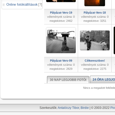
Online fotókiállítások
[
?
]
Pályázat-Vers-19
Pályázat-Vers-18
vélemények száma: 0
vélemények száma: 0
megtekintve: 2462
megtekintve: 3251
Pályázat-Vers-09
Célkeresztben!
vélemények száma: 0
vélemények száma: 0
megtekintve: 2829
megtekintve: 2275
24 ÓRA LEGJO
30 NAP LEGJOBB FOTÓI
Nincs a megadott feltétel
Szerkesztők:
Antalóczy Tibor
,
Birdie
| © 2003-2022
Pix