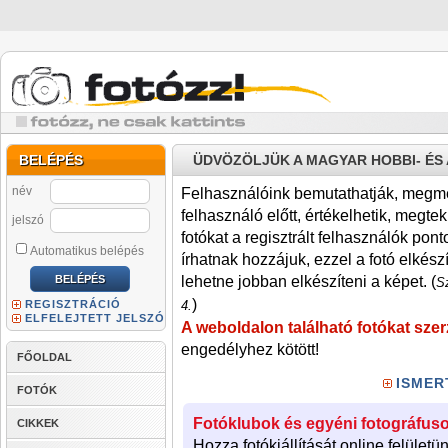
BELÉPÉS
ÜDVÖZÖLJÜK A MAGYAR HOBBI- É
név
Felhasználóink bemutathatják, megmére
felhasználó előtt, értékelhetik, megteki
jelszó
fotókat a regisztrált felhasználók pont
Automatikus belépés
írhatnak hozzájuk, ezzel a fotó elkész
lehetne jobban elkészíteni a képet. (
Sz
)
REGISZTRÁCIÓ
4.
ELFELEJTETT JELSZÓ
A weboldalon található fotókat szer
engedélyhez kötött!
FŐOLDAL
ISMER
FOTÓK
Fotóklubok és egyéni fotográfuso
CIKKEK
Hozza fotókiállítását online felületü