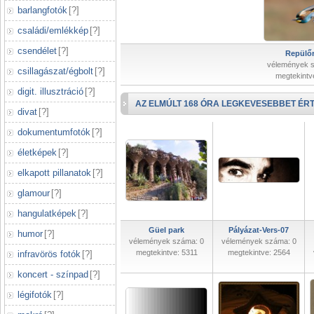
barlangfotók
[
?
]
családi/emlékkép
[
?
]
csendélet
[
?
]
Repülőr
vélemények 
csillagászat/égbolt
[
?
]
megtekintv
digit. illusztráció
[
?
]
AZ ELMÚLT 168 ÓRA LEGKEVESEBBET ÉRT
divat
[
?
]
dokumentumfotók
[
?
]
életképek
[
?
]
elkapott pillanatok
[
?
]
glamour
[
?
]
hangulatképek
[
?
]
Güel park
Pályázat-Vers-07
humor
[
?
]
vélemények száma: 0
vélemények száma: 0
megtekintve: 5311
megtekintve: 2564
infravörös fotók
[
?
]
koncert - színpad
[
?
]
légifotók
[
?
]