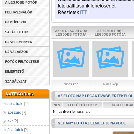
A LEGJOBB FOTÓK
fotókiállításunk lehetőségét!
Részletek
ITT
!
FELHASZNÁLÓK
GÉPTÍPUSOK
AZ UTOLSÓ 24 ÓRA
AZ ELMÚLT HÉT
SAJÁT FOTÓK
LEGJOBB FOTÓJA
LEGJOBB FOTÓJA
ÚJ VÉLEMÉNYEK
ÚJ VÁLASZOK
FOTÓK FELTÖLTÉSE
ISMERTETŐ
SZABÁLYZAT
Nincs kép
Nincs kép
KATEGÓRIÁK
AZ ELŐZŐ NAP LEGAKTÍVABB ÉRTÉKELŐI
absztrakt
[
?
]
NÉV
FELTÖLTÖTT KÉP
ÍRT/ELFOGA
Nincs ilyen felhasználó
abszurd
[
?
]
akt
[
?
]
NÉHÁNY FOTÓ AZ ELMÚLT 30 NAPBÓL
állatfotók
[
?
]