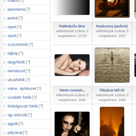
makró
[
?
]
panoráma
[
?
]
portré
[
?
]
Kalibrációs ábra
Karácsony (javított)
riport
[
?
]
vélemények száma: 0
vélemények száma: 0
sport
[
?
]
megtekintve: 12710
megtekintve: 2537
szociofotók
[
?
]
tájkép
[
?
]
tárgyfotók
[
?
]
természet
[
?
]
utcaifotók
[
?
]
város, építészet
[
?
]
fekete szemek...
Pályázat-Idő-01
vélemények száma: 0
vélemények száma: 0
vízalatti fotók
[
?
]
megtekintve: 3506
megtekintve: 2406
feldolgozott fotók
[
?
]
így készült
[
?
]
egyéb
[
?
]
pályázat
[
?
]