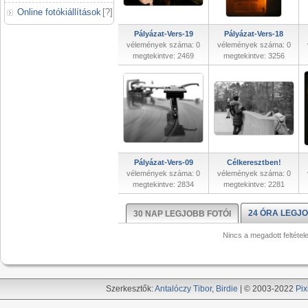
Online fotókiállítások
[
?
]
Pályázat-Vers-19
Pályázat-Vers-18
vélemények száma: 0
vélemények száma: 0
megtekintve: 2469
megtekintve: 3256
Pályázat-Vers-09
Célkeresztben!
vélemények száma: 0
vélemények száma: 0
megtekintve: 2834
megtekintve: 2281
24 ÓRA LEGJO
30 NAP LEGJOBB FOTÓI
Nincs a megadott feltétel
Szerkesztők:
Antalóczy Tibor
,
Birdie
| © 2003-2022
Pix