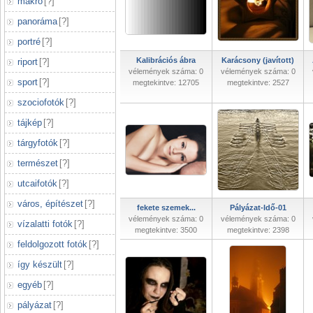
makró
[
?
]
panoráma
[
?
]
portré
[
?
]
Kalibrációs ábra
Karácsony (javított)
riport
[
?
]
vélemények száma: 0
vélemények száma: 0
sport
[
?
]
megtekintve: 12705
megtekintve: 2527
szociofotók
[
?
]
tájkép
[
?
]
tárgyfotók
[
?
]
természet
[
?
]
utcaifotók
[
?
]
város, építészet
[
?
]
fekete szemek...
Pályázat-Idő-01
vélemények száma: 0
vélemények száma: 0
vízalatti fotók
[
?
]
megtekintve: 3500
megtekintve: 2398
feldolgozott fotók
[
?
]
így készült
[
?
]
egyéb
[
?
]
pályázat
[
?
]