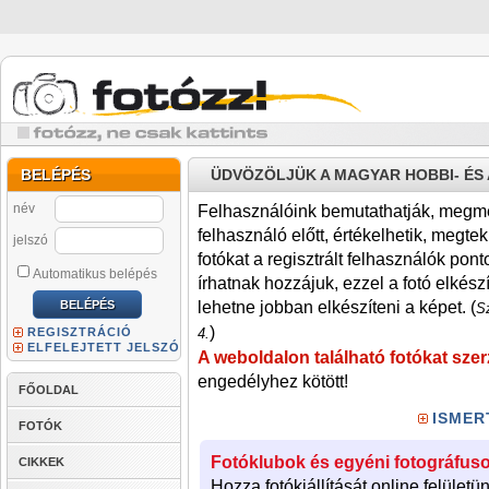
BELÉPÉS
ÜDVÖZÖLJÜK A MAGYAR HOBBI- É
név
Felhasználóink bemutathatják, megmére
felhasználó előtt, értékelhetik, megteki
jelszó
fotókat a regisztrált felhasználók pont
Automatikus belépés
írhatnak hozzájuk, ezzel a fotó elkész
lehetne jobban elkészíteni a képet. (
Sz
)
REGISZTRÁCIÓ
4.
ELFELEJTETT JELSZÓ
A weboldalon található fotókat szer
engedélyhez kötött!
FŐOLDAL
ISMER
FOTÓK
Fotóklubok és egyéni fotográfuso
CIKKEK
Hozza fotókiállítását online felületü