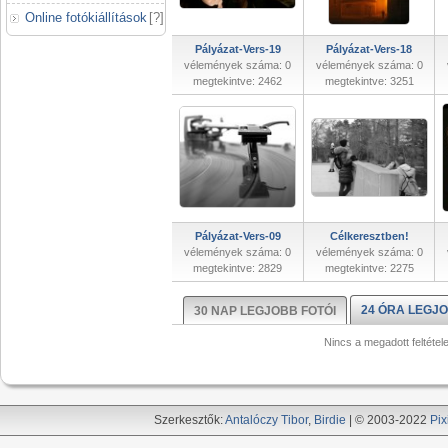
Online fotókiállítások
[
?
]
Pályázat-Vers-19
Pályázat-Vers-18
vélemények száma: 0
vélemények száma: 0
megtekintve: 2462
megtekintve: 3251
Pályázat-Vers-09
Célkeresztben!
vélemények száma: 0
vélemények száma: 0
megtekintve: 2829
megtekintve: 2275
24 ÓRA LEGJO
30 NAP LEGJOBB FOTÓI
Nincs a megadott feltétel
Szerkesztők:
Antalóczy Tibor
,
Birdie
| © 2003-2022
Pix