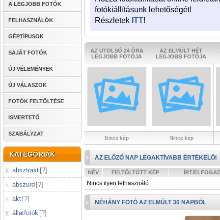
A LEGJOBB FOTÓK
fotókiállításunk lehetőségét!
Részletek
ITT
!
FELHASZNÁLÓK
GÉPTÍPUSOK
AZ UTOLSÓ 24 ÓRA
AZ ELMÚLT HÉT
SAJÁT FOTÓK
LEGJOBB FOTÓJA
LEGJOBB FOTÓJA
ÚJ VÉLEMÉNYEK
ÚJ VÁLASZOK
FOTÓK FELTÖLTÉSE
ISMERTETŐ
SZABÁLYZAT
Nincs kép
Nincs kép
KATEGÓRIÁK
AZ ELŐZŐ NAP LEGAKTÍVABB ÉRTÉKELŐI
absztrakt
[
?
]
NÉV
FELTÖLTÖTT KÉP
ÍRT/ELFOGA
Nincs ilyen felhasználó
abszurd
[
?
]
akt
[
?
]
NÉHÁNY FOTÓ AZ ELMÚLT 30 NAPBÓL
állatfotók
[
?
]