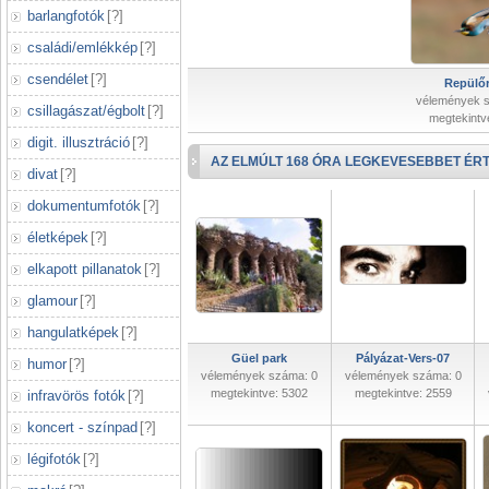
barlangfotók
[
?
]
családi/emlékkép
[
?
]
csendélet
[
?
]
Repülőr
vélemények 
csillagászat/égbolt
[
?
]
megtekintv
digit. illusztráció
[
?
]
AZ ELMÚLT 168 ÓRA LEGKEVESEBBET ÉRT
divat
[
?
]
dokumentumfotók
[
?
]
életképek
[
?
]
elkapott pillanatok
[
?
]
glamour
[
?
]
hangulatképek
[
?
]
Güel park
Pályázat-Vers-07
humor
[
?
]
vélemények száma: 0
vélemények száma: 0
megtekintve: 5302
megtekintve: 2559
infravörös fotók
[
?
]
koncert - színpad
[
?
]
légifotók
[
?
]