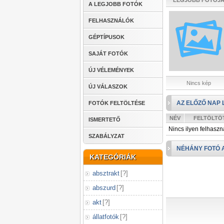
LEGJOBB FOTÓJ
A LEGJOBB FOTÓK
FELHASZNÁLÓK
GÉPTÍPUSOK
SAJÁT FOTÓK
ÚJ VÉLEMÉNYEK
Nincs kép
ÚJ VÁLASZOK
AZ ELŐZŐ NAP 
FOTÓK FELTÖLTÉSE
NÉV
FELTÖLTÖ
ISMERTETŐ
Nincs ilyen felhaszn
SZABÁLYZAT
NÉHÁNY FOTÓ 
KATEGÓRIÁK
absztrakt
[
?
]
abszurd
[
?
]
akt
[
?
]
állatfotók
[
?
]