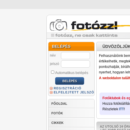
BELÉPÉS
ÜDVÖZÖLJÜK
név
Felhasználóink bemu
értékelhetik, megteki
jelszó
pontozhatják, bírálh
nyerhet, hogyan leh
Automatikus belépés
A weboldalon találh
REGISZTRÁCIÓ
ELFELEJTETT JELSZÓ
Fotóklubok és eg
Hozza fotókiállítá
FŐOLDAL
Részletek
ITT
!
FOTÓK
CIKKEK
AZ UTOLSÓ 24 ÓR