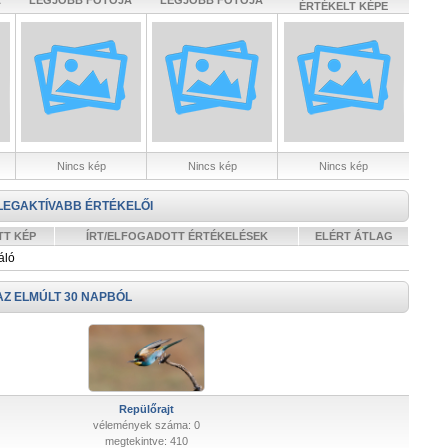
A
LEGJOBB FOTÓJA
LEGJOBB FOTÓJA
ÉRTÉKELT KÉPE
Nincs kép
Nincs kép
Nincs kép
LEGAKTÍVABB ÉRTÉKELŐI
TT KÉP
ÍRT/ELFOGADOTT ÉRTÉKELÉSEK
ELÉRT ÁTLAG
áló
AZ ELMÚLT 30 NAPBÓL
Repülőrajt
vélemények száma: 0
megtekintve: 410