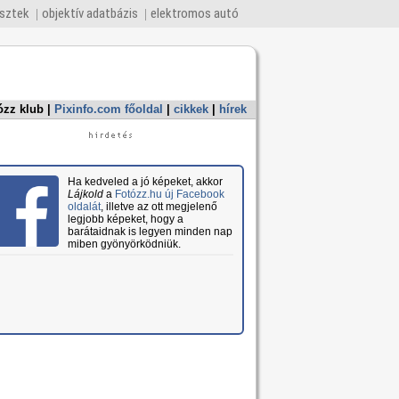
esztek
objektív adatbázis
elektromos autó
ózz klub
|
Pixinfo.com főoldal
|
cikkek
|
hírek
Ha kedveled a jó képeket, akkor
Lájkold
a
Fotózz.hu új Facebook
oldalát
, illetve az ott megjelenő
legjobb képeket, hogy a
barátaidnak is legyen minden nap
miben gyönyörködniük.