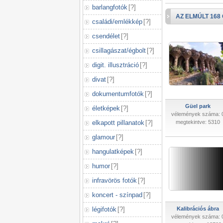
barlangfotók
[
?
]
AZ ELMÚLT 168
családi/emlékkép
[
?
]
csendélet
[
?
]
csillagászat/égbolt
[
?
]
digit. illusztráció
[
?
]
divat
[
?
]
dokumentumfotók
[
?
]
Güel park
életképek
[
?
]
vélemények száma: 
elkapott pillanatok
[
?
]
megtekintve: 5310
glamour
[
?
]
hangulatképek
[
?
]
humor
[
?
]
infravörös fotók
[
?
]
koncert - színpad
[
?
]
légifotók
[
?
]
Kalibrációs ábra
vélemények száma: 