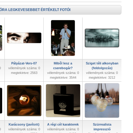
 ÓRA LEGKEVESEBBET ÉRTÉKELT FOTÓI
Pályázat-Vers-07
Miből lesz a
Sziget téli alkonyban
0
vélemények száma: 0
cserebogár?
(feldolgozás)
megtekintve: 2563
vélemények száma: 0
vélemények száma: 0
megtekintve: 3544
megtekintve: 3212
Karácsony (javított)
A régi cél karakterek
Szürrealista
0
vélemények száma: 0
vélemények száma: 0
impresszió