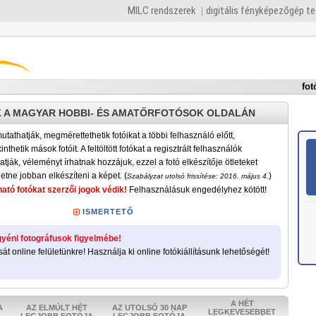
MILC rendszerek
digitális fényképezőgép t
fot
 A MAGYAR HOBBI- ÉS AMATŐRFOTÓSOK OLDALÁN
tathatják, megmérettethetik fotóikat a többi felhasználó előtt,
nthetik mások fotóit. A feltöltött fotókat a regisztrált felhasználók
atják, véleményt írhatnak hozzájuk, ezzel a fotó elkészítője ötleteket
etne jobban elkészíteni a képet. (
)
Szabályzat utolsó frissítése: 2016. május 4.
ató fotókat szerzői jogok védik!
Felhasználásuk engedélyhez kötött!
ISMERTETŐ
yéni fotográfusok figyelmébe!
sát online felületünkre! Használja ki online fotókiállításunk lehetőségét!
A HÉT
A
AZ ELMÚLT HÉT
AZ UTOLSÓ 30 NAP
LEGKEVESEBBET