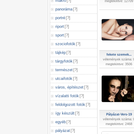
makró
[
?
]
megtekintve: 12709
panoráma
[
?
]
portré
[
?
]
riport
[
?
]
sport
[
?
]
szociofotók
[
?
]
tájkép
[
?
]
fekete szemek...
vélemények száma: 
tárgyfotók
[
?
]
megtekintve: 3506
természet
[
?
]
utcaifotók
[
?
]
város, építészet
[
?
]
vízalatti fotók
[
?
]
feldolgozott fotók
[
?
]
így készült
[
?
]
Pályázat-Vers-19
vélemények száma: 
egyéb
[
?
]
megtekintve: 2468
pályázat
[
?
]