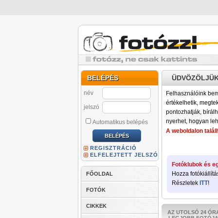
BELÉPÉS
ÜDVÖZÖLJÜK
név
Felhasználóink bemu
értékelhetik, megteki
jelszó
pontozhatják, bírálh
nyerhet, hogyan leh
Automatikus belépés
A weboldalon találh
REGISZTRÁCIÓ
ELFELEJTETT JELSZÓ
Fotóklubok és eg
Hozza fotókiállítá
FŐOLDAL
Részletek
ITT
!
FOTÓK
CIKKEK
AZ UTOLSÓ 24 ÓR