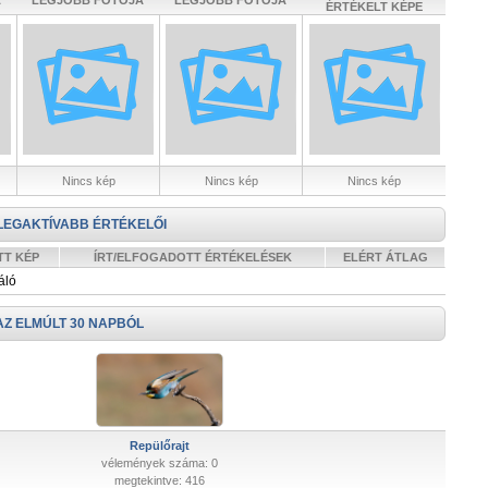
A
LEGJOBB FOTÓJA
LEGJOBB FOTÓJA
ÉRTÉKELT KÉPE
Nincs kép
Nincs kép
Nincs kép
LEGAKTÍVABB ÉRTÉKELŐI
TT KÉP
ÍRT/ELFOGADOTT ÉRTÉKELÉSEK
ELÉRT ÁTLAG
áló
AZ ELMÚLT 30 NAPBÓL
Repülőrajt
vélemények száma: 0
megtekintve: 416