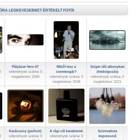
 ÓRA LEGKEVESEBBET ÉRTÉKELT FOTÓI
Pályázat-Vers-07
Miből lesz a
Sziget téli alkonyban
0
vélemények száma: 0
cserebogár?
(feldolgozás)
megtekintve: 2568
vélemények száma: 0
vélemények száma: 0
megtekintve: 3548
megtekintve: 3221
Karácsony (javított)
A régi cél karakterek
Szürrealista
0
vélemények száma: 0
vélemények száma: 0
impresszió