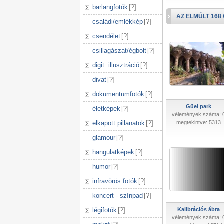
barlangfotók
[
?
]
AZ ELMÚLT 168
családi/emlékkép
[
?
]
csendélet
[
?
]
csillagászat/égbolt
[
?
]
digit. illusztráció
[
?
]
divat
[
?
]
dokumentumfotók
[
?
]
Güel park
életképek
[
?
]
vélemények száma: 
elkapott pillanatok
[
?
]
megtekintve: 5313
glamour
[
?
]
hangulatképek
[
?
]
humor
[
?
]
infravörös fotók
[
?
]
koncert - színpad
[
?
]
légifotók
[
?
]
Kalibrációs ábra
vélemények száma: 