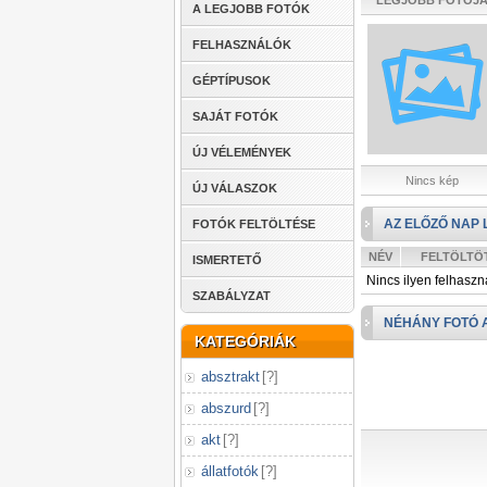
LEGJOBB FOTÓJ
A LEGJOBB FOTÓK
FELHASZNÁLÓK
GÉPTÍPUSOK
SAJÁT FOTÓK
ÚJ VÉLEMÉNYEK
Nincs kép
ÚJ VÁLASZOK
AZ ELŐZŐ NAP 
FOTÓK FELTÖLTÉSE
NÉV
FELTÖLTÖ
ISMERTETŐ
Nincs ilyen felhaszn
SZABÁLYZAT
NÉHÁNY FOTÓ 
KATEGÓRIÁK
absztrakt
[
?
]
abszurd
[
?
]
akt
[
?
]
állatfotók
[
?
]