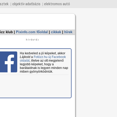
esztek
objektív adatbázis
elektromos autó
ózz klub
|
Pixinfo.com főoldal
|
cikkek
|
hírek
Ha kedveled a jó képeket, akkor
Lájkold
a
Fotózz.hu új Facebook
oldalát
, illetve az ott megjelenő
legjobb képeket, hogy a
barátaidnak is legyen minden nap
miben gyönyörködniük.