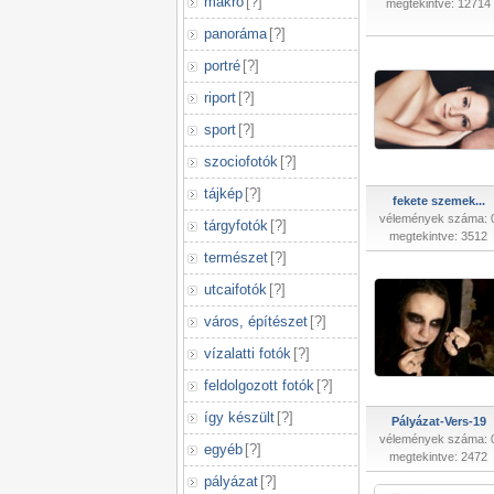
makró
[
?
]
megtekintve: 12714
panoráma
[
?
]
portré
[
?
]
riport
[
?
]
sport
[
?
]
szociofotók
[
?
]
tájkép
[
?
]
fekete szemek...
vélemények száma: 
tárgyfotók
[
?
]
megtekintve: 3512
természet
[
?
]
utcaifotók
[
?
]
város, építészet
[
?
]
vízalatti fotók
[
?
]
feldolgozott fotók
[
?
]
így készült
[
?
]
Pályázat-Vers-19
vélemények száma: 
egyéb
[
?
]
megtekintve: 2472
pályázat
[
?
]