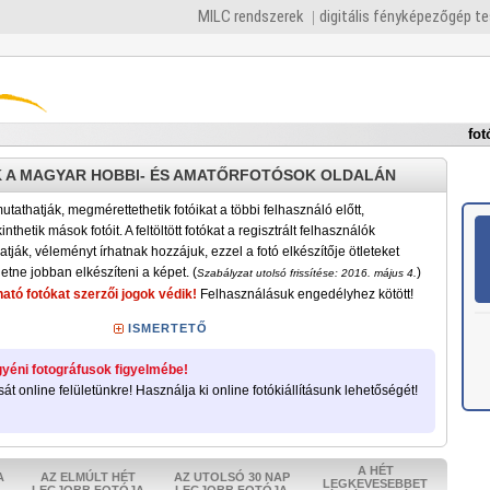
MILC rendszerek
digitális fényképezőgép t
fot
 A MAGYAR HOBBI- ÉS AMATŐRFOTÓSOK OLDALÁN
tathatják, megmérettethetik fotóikat a többi felhasználó előtt,
nthetik mások fotóit. A feltöltött fotókat a regisztrált felhasználók
atják, véleményt írhatnak hozzájuk, ezzel a fotó elkészítője ötleteket
etne jobban elkészíteni a képet. (
)
Szabályzat utolsó frissítése: 2016. május 4.
ató fotókat szerzői jogok védik!
Felhasználásuk engedélyhez kötött!
ISMERTETŐ
yéni fotográfusok figyelmébe!
sát online felületünkre! Használja ki online fotókiállításunk lehetőségét!
A HÉT
A
AZ ELMÚLT HÉT
AZ UTOLSÓ 30 NAP
LEGKEVESEBBET