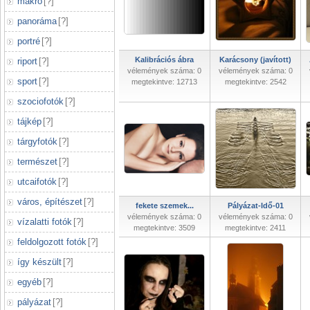
makró
[
?
]
panoráma
[
?
]
portré
[
?
]
Kalibrációs ábra
Karácsony (javított)
riport
[
?
]
vélemények száma: 0
vélemények száma: 0
sport
[
?
]
megtekintve: 12713
megtekintve: 2542
szociofotók
[
?
]
tájkép
[
?
]
tárgyfotók
[
?
]
természet
[
?
]
utcaifotók
[
?
]
város, építészet
[
?
]
fekete szemek...
Pályázat-Idő-01
vélemények száma: 0
vélemények száma: 0
vízalatti fotók
[
?
]
megtekintve: 3509
megtekintve: 2411
feldolgozott fotók
[
?
]
így készült
[
?
]
egyéb
[
?
]
pályázat
[
?
]