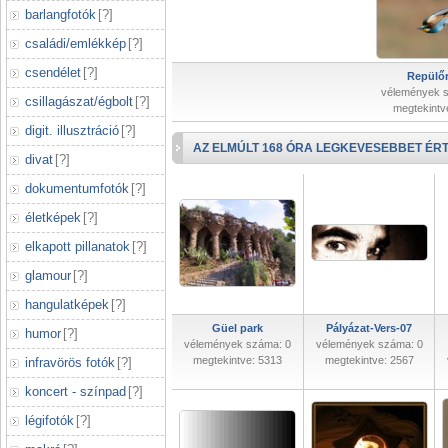
barlangfotók
[
?
]
családi/emlékkép
[
?
]
csendélet
[
?
]
Repülőr
vélemények 
csillagászat/égbolt
[
?
]
megtekintv
digit. illusztráció
[
?
]
AZ ELMÚLT 168 ÓRA LEGKEVESEBBET ÉRT
divat
[
?
]
dokumentumfotók
[
?
]
életképek
[
?
]
elkapott pillanatok
[
?
]
glamour
[
?
]
hangulatképek
[
?
]
Güel park
Pályázat-Vers-07
humor
[
?
]
vélemények száma: 0
vélemények száma: 0
megtekintve: 5313
megtekintve: 2567
infravörös fotók
[
?
]
koncert - színpad
[
?
]
légifotók
[
?
]