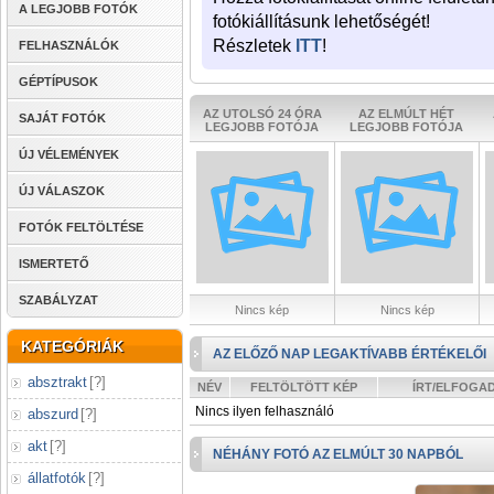
A LEGJOBB FOTÓK
fotókiállításunk lehetőségét!
Részletek
ITT
!
FELHASZNÁLÓK
GÉPTÍPUSOK
AZ UTOLSÓ 24 ÓRA
AZ ELMÚLT HÉT
SAJÁT FOTÓK
LEGJOBB FOTÓJA
LEGJOBB FOTÓJA
ÚJ VÉLEMÉNYEK
ÚJ VÁLASZOK
FOTÓK FELTÖLTÉSE
ISMERTETŐ
SZABÁLYZAT
Nincs kép
Nincs kép
KATEGÓRIÁK
AZ ELŐZŐ NAP LEGAKTÍVABB ÉRTÉKELŐI
absztrakt
[
?
]
NÉV
FELTÖLTÖTT KÉP
ÍRT/ELFOGA
Nincs ilyen felhasználó
abszurd
[
?
]
akt
[
?
]
NÉHÁNY FOTÓ AZ ELMÚLT 30 NAPBÓL
állatfotók
[
?
]