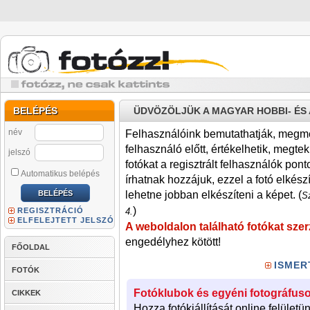
BELÉPÉS
ÜDVÖZÖLJÜK A MAGYAR HOBBI- É
név
Felhasználóink bemutathatják, megmére
felhasználó előtt, értékelhetik, megteki
jelszó
fotókat a regisztrált felhasználók pont
Automatikus belépés
írhatnak hozzájuk, ezzel a fotó elkész
lehetne jobban elkészíteni a képet. (
Sz
)
REGISZTRÁCIÓ
4.
ELFELEJTETT JELSZÓ
A weboldalon található fotókat szer
engedélyhez kötött!
FŐOLDAL
ISMER
FOTÓK
Fotóklubok és egyéni fotográfuso
CIKKEK
Hozza fotókiállítását online felületü