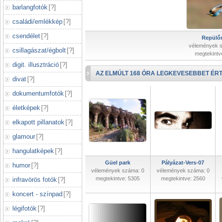
barlangfotók
[
?
]
családi/emlékkép
[
?
]
csendélet
[
?
]
Repülőr
vélemények 
csillagászat/égbolt
[
?
]
megtekintv
digit. illusztráció
[
?
]
AZ ELMÚLT 168 ÓRA LEGKEVESEBBET ÉRT
divat
[
?
]
dokumentumfotók
[
?
]
életképek
[
?
]
elkapott pillanatok
[
?
]
glamour
[
?
]
hangulatképek
[
?
]
Güel park
Pályázat-Vers-07
humor
[
?
]
vélemények száma: 0
vélemények száma: 0
megtekintve: 5305
megtekintve: 2560
infravörös fotók
[
?
]
koncert - színpad
[
?
]
légifotók
[
?
]