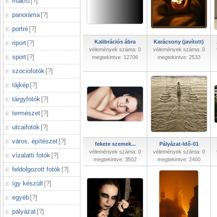
makró
[
?
]
panoráma
[
?
]
portré
[
?
]
Kalibrációs ábra
Karácsony (javított)
riport
[
?
]
vélemények száma: 0
vélemények száma: 0
sport
[
?
]
megtekintve: 12706
megtekintve: 2533
szociofotók
[
?
]
tájkép
[
?
]
tárgyfotók
[
?
]
természet
[
?
]
utcaifotók
[
?
]
város, építészet
[
?
]
fekete szemek...
Pályázat-Idő-01
vélemények száma: 0
vélemények száma: 0
vízalatti fotók
[
?
]
megtekintve: 3502
megtekintve: 2400
feldolgozott fotók
[
?
]
így készült
[
?
]
egyéb
[
?
]
pályázat
[
?
]