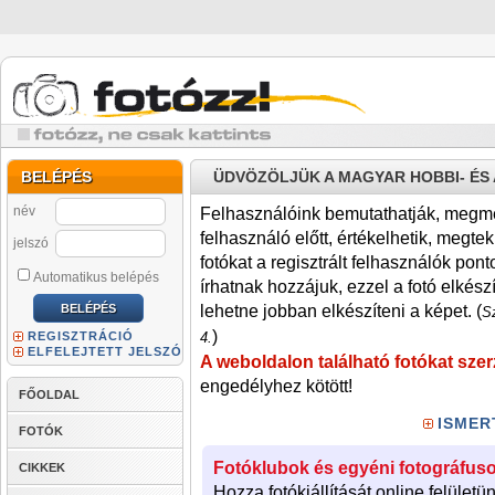
BELÉPÉS
ÜDVÖZÖLJÜK A MAGYAR HOBBI- É
név
Felhasználóink bemutathatják, megmére
felhasználó előtt, értékelhetik, megteki
jelszó
fotókat a regisztrált felhasználók pont
Automatikus belépés
írhatnak hozzájuk, ezzel a fotó elkész
lehetne jobban elkészíteni a képet. (
Sz
)
REGISZTRÁCIÓ
4.
ELFELEJTETT JELSZÓ
A weboldalon található fotókat szer
engedélyhez kötött!
FŐOLDAL
ISMER
FOTÓK
Fotóklubok és egyéni fotográfuso
CIKKEK
Hozza fotókiállítását online felületü