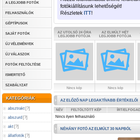
A LEGJOBB FOTÓK
fotókiállításunk lehetőségét!
Részletek
ITT
!
FELHASZNÁLÓK
GÉPTÍPUSOK
AZ UTOLSÓ 24 ÓRA
AZ ELMÚLT HÉT
SAJÁT FOTÓK
LEGJOBB FOTÓJA
LEGJOBB FOTÓJA
ÚJ VÉLEMÉNYEK
ÚJ VÁLASZOK
FOTÓK FELTÖLTÉSE
ISMERTETŐ
SZABÁLYZAT
Nincs kép
Nincs kép
KATEGÓRIÁK
AZ ELŐZŐ NAP LEGAKTÍVABB ÉRTÉKELŐI
absztrakt
[
?
]
NÉV
FELTÖLTÖTT KÉP
ÍRT/ELFOGA
Nincs ilyen felhasználó
abszurd
[
?
]
akt
[
?
]
NÉHÁNY FOTÓ AZ ELMÚLT 30 NAPBÓL
állatfotók
[
?
]