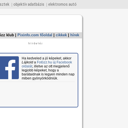
esztek
objektív adatbázis
elektromos autó
ózz klub
|
Pixinfo.com főoldal
|
cikkek
|
hírek
Ha kedveled a jó képeket, akkor
Lájkold
a
Fotózz.hu új Facebook
oldalát
, illetve az ott megjelenő
legjobb képeket, hogy a
barátaidnak is legyen minden nap
miben gyönyörködniük.