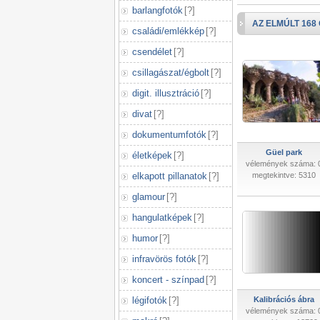
barlangfotók
[
?
]
AZ ELMÚLT 168
családi/emlékkép
[
?
]
csendélet
[
?
]
csillagászat/égbolt
[
?
]
digit. illusztráció
[
?
]
divat
[
?
]
dokumentumfotók
[
?
]
Güel park
életképek
[
?
]
vélemények száma: 
elkapott pillanatok
[
?
]
megtekintve: 5310
glamour
[
?
]
hangulatképek
[
?
]
humor
[
?
]
infravörös fotók
[
?
]
koncert - színpad
[
?
]
légifotók
[
?
]
Kalibrációs ábra
vélemények száma: 