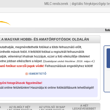
MILC rendszerek
digitális fényképezőgép t
fot
 A MAGYAR HOBBI- ÉS AMATŐRFOTÓSOK OLDALÁN
tathatják, megmérettethetik fotóikat a többi felhasználó előtt,
nthetik mások fotóit. A feltöltött fotókat a regisztrált felhasználók
atják, véleményt írhatnak hozzájuk, ezzel a fotó elkészítője ötleteket
etne jobban elkészíteni a képet. (
)
Szabályzat utolsó frissítése: 2016. május 4.
ató fotókat szerzői jogok védik!
Felhasználásuk engedélyhez kötött!
ISMERTETŐ
yéni fotográfusok figyelmébe!
sát online felületünkre! Használja ki online fotókiállításunk lehetőségét!
A HÉT
A
AZ ELMÚLT HÉT
AZ UTOLSÓ 30 NAP
LEGKEVESEBBET