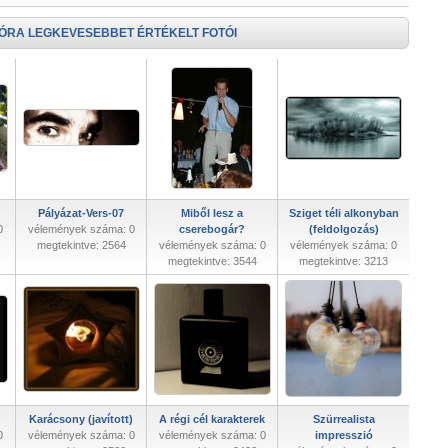
 ÓRA LEGKEVESEBBET ÉRTÉKELT FOTÓI
Pályázat-Vers-07
Miből lesz a
Sziget téli alkonyban
0
vélemények száma: 0
cserebogár?
(feldolgozás)
megtekintve: 2564
vélemények száma: 0
vélemények száma: 0
megtekintve: 3544
megtekintve: 3213
Karácsony (javított)
A régi cél karakterek
Szürrealista
0
vélemények száma: 0
vélemények száma: 0
impresszió