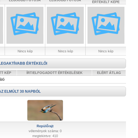
A
LEGJOBB FOTÓJA
LEGJOBB FOTÓJA
ÉRTÉKELT KÉPE
Nincs kép
Nincs kép
Nincs kép
LEGAKTÍVABB ÉRTÉKELŐI
TT KÉP
ÍRT/ELFOGADOTT ÉRTÉKELÉSEK
ELÉRT ÁTLAG
áló
AZ ELMÚLT 30 NAPBÓL
Repülőrajt
vélemények száma: 0
megtekintve: 410