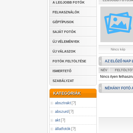
LEGJOBB FOTÓJ
A LEGJOBB FOTÓK
FELHASZNÁLÓK
GÉPTÍPUSOK
SAJÁT FOTÓK
ÚJ VÉLEMÉNYEK
Nincs kép
ÚJ VÁLASZOK
AZ ELŐZŐ NAP 
FOTÓK FELTÖLTÉSE
NÉV
FELTÖLTÖ
ISMERTETŐ
Nincs ilyen felhaszn
SZABÁLYZAT
NÉHÁNY FOTÓ 
KATEGÓRIÁK
absztrakt
[
?
]
abszurd
[
?
]
akt
[
?
]
állatfotók
[
?
]