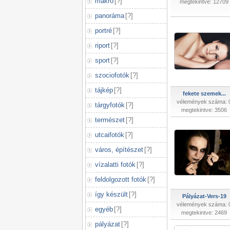
makró
[
?
]
megtekintve: 12709
panoráma
[
?
]
portré
[
?
]
riport
[
?
]
sport
[
?
]
szociofotók
[
?
]
tájkép
[
?
]
fekete szemek...
vélemények száma: 
tárgyfotók
[
?
]
megtekintve: 3506
természet
[
?
]
utcaifotók
[
?
]
város, építészet
[
?
]
vízalatti fotók
[
?
]
feldolgozott fotók
[
?
]
így készült
[
?
]
Pályázat-Vers-19
vélemények száma: 
egyéb
[
?
]
megtekintve: 2469
pályázat
[
?
]