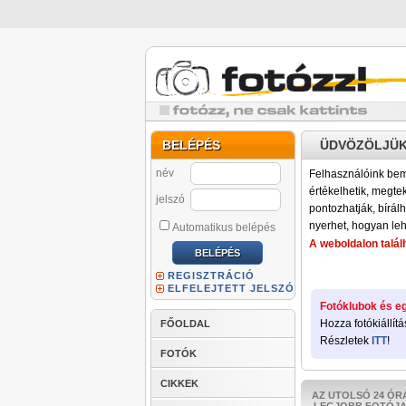
BELÉPÉS
ÜDVÖZÖLJÜK
név
Felhasználóink bemu
értékelhetik, megteki
jelszó
pontozhatják, bírálh
nyerhet, hogyan leh
Automatikus belépés
A weboldalon találh
REGISZTRÁCIÓ
ELFELEJTETT JELSZÓ
Fotóklubok és eg
Hozza fotókiállítá
FŐOLDAL
Részletek
ITT
!
FOTÓK
CIKKEK
AZ UTOLSÓ 24 ÓR