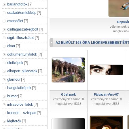
barlangfotók
[
?
]
családi/emlékkép
[
?
]
csendélet
[
?
]
Repülőr
vélemények 
csillagászat/égbolt
[
?
]
megtekintv
digit. illusztráció
[
?
]
AZ ELMÚLT 168 ÓRA LEGKEVESEBBET ÉRT
divat
[
?
]
dokumentumfotók
[
?
]
életképek
[
?
]
elkapott pillanatok
[
?
]
glamour
[
?
]
hangulatképek
[
?
]
Güel park
Pályázat-Vers-07
humor
[
?
]
vélemények száma: 0
vélemények száma: 0
megtekintve: 5313
megtekintve: 2568
infravörös fotók
[
?
]
koncert - színpad
[
?
]
légifotók
[
?
]