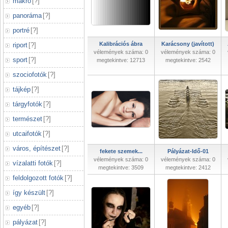
makró
[
?
]
panoráma
[
?
]
portré
[
?
]
Kalibrációs ábra
Karácsony (javított)
riport
[
?
]
vélemények száma: 0
vélemények száma: 0
sport
[
?
]
megtekintve: 12713
megtekintve: 2542
szociofotók
[
?
]
tájkép
[
?
]
tárgyfotók
[
?
]
természet
[
?
]
utcaifotók
[
?
]
város, építészet
[
?
]
fekete szemek...
Pályázat-Idő-01
vélemények száma: 0
vélemények száma: 0
vízalatti fotók
[
?
]
megtekintve: 3509
megtekintve: 2412
feldolgozott fotók
[
?
]
így készült
[
?
]
egyéb
[
?
]
pályázat
[
?
]