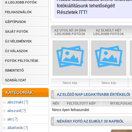
A LEGJOBB FOTÓK
fotókiállításunk lehetőségét!
Részletek
ITT
!
FELHASZNÁLÓK
GÉPTÍPUSOK
AZ UTOLSÓ 24 ÓRA
AZ ELMÚLT HÉT
SAJÁT FOTÓK
LEGJOBB FOTÓJA
LEGJOBB FOTÓJA
ÚJ VÉLEMÉNYEK
ÚJ VÁLASZOK
FOTÓK FELTÖLTÉSE
ISMERTETŐ
SZABÁLYZAT
Nincs kép
Nincs kép
KATEGÓRIÁK
AZ ELŐZŐ NAP LEGAKTÍVABB ÉRTÉKELŐI
absztrakt
[
?
]
NÉV
FELTÖLTÖTT KÉP
ÍRT/ELFOGA
Nincs ilyen felhasználó
abszurd
[
?
]
akt
[
?
]
NÉHÁNY FOTÓ AZ ELMÚLT 30 NAPBÓL
állatfotók
[
?
]