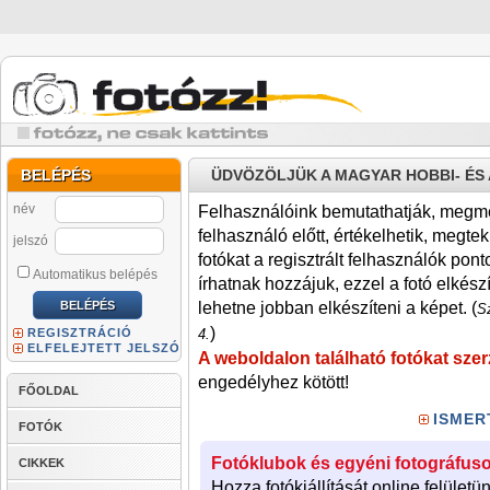
BELÉPÉS
ÜDVÖZÖLJÜK A MAGYAR HOBBI- É
név
Felhasználóink bemutathatják, megmére
felhasználó előtt, értékelhetik, megteki
jelszó
fotókat a regisztrált felhasználók pont
Automatikus belépés
írhatnak hozzájuk, ezzel a fotó elkész
lehetne jobban elkészíteni a képet. (
Sz
)
REGISZTRÁCIÓ
4.
ELFELEJTETT JELSZÓ
A weboldalon található fotókat szer
engedélyhez kötött!
FŐOLDAL
ISMER
FOTÓK
Fotóklubok és egyéni fotográfuso
CIKKEK
Hozza fotókiállítását online felületü