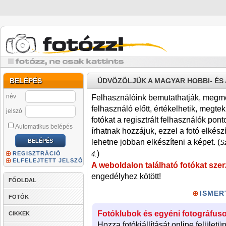
BELÉPÉS
ÜDVÖZÖLJÜK A MAGYAR HOBBI- É
név
Felhasználóink bemutathatják, megmére
felhasználó előtt, értékelhetik, megteki
jelszó
fotókat a regisztrált felhasználók pont
Automatikus belépés
írhatnak hozzájuk, ezzel a fotó elkész
lehetne jobban elkészíteni a képet. (
Sz
)
REGISZTRÁCIÓ
4.
ELFELEJTETT JELSZÓ
A weboldalon található fotókat szer
engedélyhez kötött!
FŐOLDAL
ISMER
FOTÓK
Fotóklubok és egyéni fotográfuso
CIKKEK
Hozza fotókiállítását online felületü