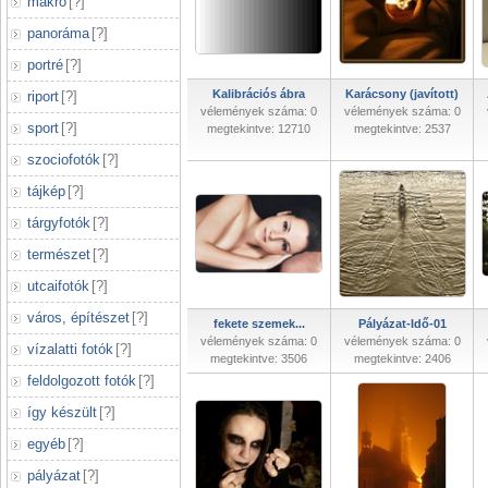
makró
[
?
]
panoráma
[
?
]
portré
[
?
]
Kalibrációs ábra
Karácsony (javított)
riport
[
?
]
vélemények száma: 0
vélemények száma: 0
sport
[
?
]
megtekintve: 12710
megtekintve: 2537
szociofotók
[
?
]
tájkép
[
?
]
tárgyfotók
[
?
]
természet
[
?
]
utcaifotók
[
?
]
város, építészet
[
?
]
fekete szemek...
Pályázat-Idő-01
vélemények száma: 0
vélemények száma: 0
vízalatti fotók
[
?
]
megtekintve: 3506
megtekintve: 2406
feldolgozott fotók
[
?
]
így készült
[
?
]
egyéb
[
?
]
pályázat
[
?
]