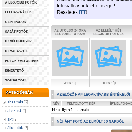
A LEGJOBB FOTÓK
fotókiállításunk lehetőségét!
Részletek
ITT
!
FELHASZNÁLÓK
GÉPTÍPUSOK
AZ UTOLSÓ 24 ÓRA
AZ ELMÚLT HÉT
SAJÁT FOTÓK
LEGJOBB FOTÓJA
LEGJOBB FOTÓJA
ÚJ VÉLEMÉNYEK
ÚJ VÁLASZOK
FOTÓK FELTÖLTÉSE
ISMERTETŐ
SZABÁLYZAT
Nincs kép
Nincs kép
KATEGÓRIÁK
AZ ELŐZŐ NAP LEGAKTÍVABB ÉRTÉKELŐI
absztrakt
[
?
]
NÉV
FELTÖLTÖTT KÉP
ÍRT/ELFOGA
Nincs ilyen felhasználó
abszurd
[
?
]
akt
[
?
]
NÉHÁNY FOTÓ AZ ELMÚLT 30 NAPBÓL
állatfotók
[
?
]