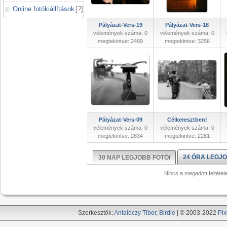
Online fotókiállítások
[
?
]
Pályázat-Vers-19
Pályázat-Vers-18
vélemények száma: 0
vélemények száma: 0
megtekintve: 2469
megtekintve: 3256
Pályázat-Vers-09
Célkeresztben!
vélemények száma: 0
vélemények száma: 0
megtekintve: 2834
megtekintve: 2281
24 ÓRA LEGJO
30 NAP LEGJOBB FOTÓI
Nincs a megadott feltétel
Szerkesztők:
Antalóczy Tibor
,
Birdie
| © 2003-2022
Pix