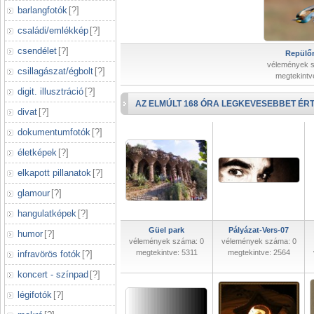
barlangfotók
[
?
]
családi/emlékkép
[
?
]
csendélet
[
?
]
Repülőr
vélemények 
csillagászat/égbolt
[
?
]
megtekintv
digit. illusztráció
[
?
]
AZ ELMÚLT 168 ÓRA LEGKEVESEBBET ÉRT
divat
[
?
]
dokumentumfotók
[
?
]
életképek
[
?
]
elkapott pillanatok
[
?
]
glamour
[
?
]
hangulatképek
[
?
]
Güel park
Pályázat-Vers-07
humor
[
?
]
vélemények száma: 0
vélemények száma: 0
megtekintve: 5311
megtekintve: 2564
infravörös fotók
[
?
]
koncert - színpad
[
?
]
légifotók
[
?
]