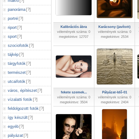
makró
[
?
]
panoráma
[
?
]
portré
[
?
]
Kalibrációs ábra
Karácsony (javított)
riport
[
?
]
vélemények száma: 0
vélemények száma: 0
sport
[
?
]
megtekintve: 12707
megtekintve: 2534
szociofotók
[
?
]
tájkép
[
?
]
tárgyfotók
[
?
]
természet
[
?
]
utcaifotók
[
?
]
város, építészet
[
?
]
fekete szemek...
Pályázat-Idő-01
vélemények száma: 0
vélemények száma: 0
vízalatti fotók
[
?
]
megtekintve: 3504
megtekintve: 2404
feldolgozott fotók
[
?
]
így készült
[
?
]
egyéb
[
?
]
pályázat
[
?
]