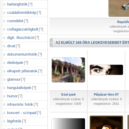
barlangfotók
[
?
]
családi/emlékkép
[
?
]
csendélet
[
?
]
Repülőr
vélemények 
csillagászat/égbolt
[
?
]
megtekintv
digit. illusztráció
[
?
]
AZ ELMÚLT 168 ÓRA LEGKEVESEBBET ÉRT
divat
[
?
]
dokumentumfotók
[
?
]
életképek
[
?
]
elkapott pillanatok
[
?
]
glamour
[
?
]
hangulatképek
[
?
]
Güel park
Pályázat-Vers-07
humor
[
?
]
vélemények száma: 0
vélemények száma: 0
megtekintve: 5309
megtekintve: 2561
infravörös fotók
[
?
]
koncert - színpad
[
?
]
légifotók
[
?
]