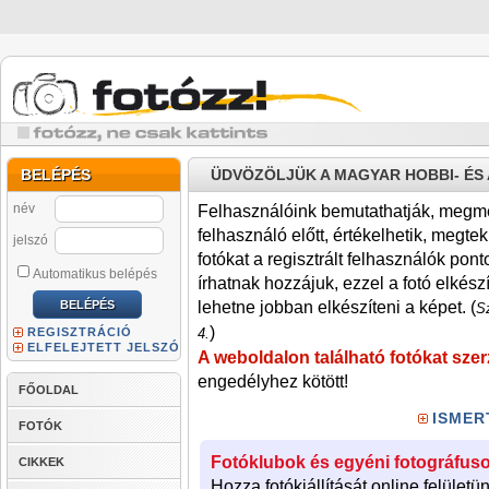
BELÉPÉS
ÜDVÖZÖLJÜK A MAGYAR HOBBI- É
név
Felhasználóink bemutathatják, megmére
felhasználó előtt, értékelhetik, megteki
jelszó
fotókat a regisztrált felhasználók pont
Automatikus belépés
írhatnak hozzájuk, ezzel a fotó elkész
lehetne jobban elkészíteni a képet. (
Sz
)
REGISZTRÁCIÓ
4.
ELFELEJTETT JELSZÓ
A weboldalon található fotókat szer
engedélyhez kötött!
FŐOLDAL
ISMER
FOTÓK
Fotóklubok és egyéni fotográfuso
CIKKEK
Hozza fotókiállítását online felületü