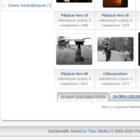
Online fotókiállítások
[
?
]
Pályázat-Vers-19
Pályázat-Vers-18
vélemények száma: 0
vélemények száma: 0
megtekintve: 2466
megtekintve: 3254
Pályázat-Vers-09
Célkeresztben!
vélemények száma: 0
vélemények száma: 0
megtekintve: 2831
megtekintve: 2277
24 ÓRA LEGJO
30 NAP LEGJOBB FOTÓI
Nincs a megadott feltétel
Szerkesztők:
Antalóczy Tibor
,
Birdie
| © 2003-2022
Pix