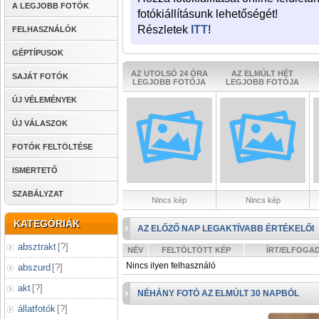
A LEGJOBB FOTÓK
fotókiállításunk lehetőségét!
Részletek
ITT
!
FELHASZNÁLÓK
GÉPTÍPUSOK
AZ UTOLSÓ 24 ÓRA
AZ ELMÚLT HÉT
SAJÁT FOTÓK
LEGJOBB FOTÓJA
LEGJOBB FOTÓJA
ÚJ VÉLEMÉNYEK
ÚJ VÁLASZOK
FOTÓK FELTÖLTÉSE
ISMERTETŐ
SZABÁLYZAT
Nincs kép
Nincs kép
KATEGÓRIÁK
AZ ELŐZŐ NAP LEGAKTÍVABB ÉRTÉKELŐI
absztrakt
[
?
]
NÉV
FELTÖLTÖTT KÉP
ÍRT/ELFOGA
Nincs ilyen felhasználó
abszurd
[
?
]
akt
[
?
]
NÉHÁNY FOTÓ AZ ELMÚLT 30 NAPBÓL
állatfotók
[
?
]