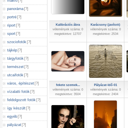
makró
[
?
]
panoráma
[
?
]
portré
[
?
]
Kalibrációs ábra
Karácsony (javított)
riport
[
?
]
vélemények száma: 0
vélemények száma: 0
sport
[
?
]
megtekintve: 12707
megtekintve: 2534
szociofotók
[
?
]
tájkép
[
?
]
tárgyfotók
[
?
]
természet
[
?
]
utcaifotók
[
?
]
város, építészet
[
?
]
fekete szemek...
Pályázat-Idő-01
vélemények száma: 0
vélemények száma: 0
vízalatti fotók
[
?
]
megtekintve: 3504
megtekintve: 2404
feldolgozott fotók
[
?
]
így készült
[
?
]
egyéb
[
?
]
pályázat
[
?
]