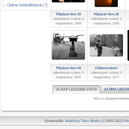
Online fotókiállítások
[
?
]
Pályázat-Vers-19
Pályázat-Vers-18
vélemények száma: 0
vélemények száma: 0
megtekintve: 2466
megtekintve: 3254
Pályázat-Vers-09
Célkeresztben!
vélemények száma: 0
vélemények száma: 0
megtekintve: 2831
megtekintve: 2277
24 ÓRA LEGJO
30 NAP LEGJOBB FOTÓI
Nincs a megadott feltétel
Szerkesztők:
Antalóczy Tibor
,
Birdie
| © 2003-2022
Pix