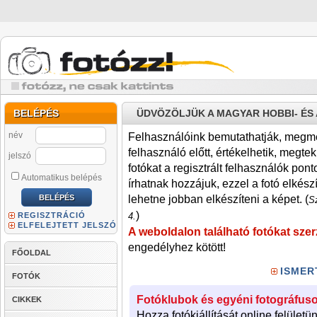
BELÉPÉS
ÜDVÖZÖLJÜK A MAGYAR HOBBI- É
név
Felhasználóink bemutathatják, megmére
felhasználó előtt, értékelhetik, megteki
jelszó
fotókat a regisztrált felhasználók pont
Automatikus belépés
írhatnak hozzájuk, ezzel a fotó elkész
lehetne jobban elkészíteni a képet. (
Sz
)
REGISZTRÁCIÓ
4.
ELFELEJTETT JELSZÓ
A weboldalon található fotókat szer
engedélyhez kötött!
FŐOLDAL
ISMER
FOTÓK
Fotóklubok és egyéni fotográfuso
CIKKEK
Hozza fotókiállítását online felületü