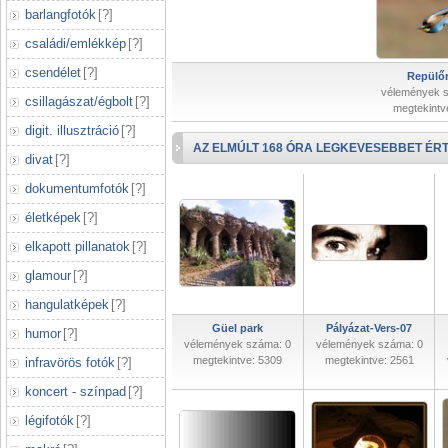
barlangfotók
[
?
]
családi/emlékkép
[
?
]
csendélet
[
?
]
Repülőr
vélemények 
csillagászat/égbolt
[
?
]
megtekintv
digit. illusztráció
[
?
]
AZ ELMÚLT 168 ÓRA LEGKEVESEBBET ÉRT
divat
[
?
]
dokumentumfotók
[
?
]
életképek
[
?
]
elkapott pillanatok
[
?
]
glamour
[
?
]
hangulatképek
[
?
]
Güel park
Pályázat-Vers-07
humor
[
?
]
vélemények száma: 0
vélemények száma: 0
megtekintve: 5309
megtekintve: 2561
infravörös fotók
[
?
]
koncert - színpad
[
?
]
légifotók
[
?
]