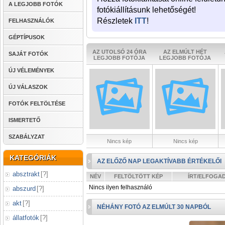
A LEGJOBB FOTÓK
fotókiállításunk lehetőségét!
Részletek
ITT
!
FELHASZNÁLÓK
GÉPTÍPUSOK
AZ UTOLSÓ 24 ÓRA
AZ ELMÚLT HÉT
SAJÁT FOTÓK
LEGJOBB FOTÓJA
LEGJOBB FOTÓJA
ÚJ VÉLEMÉNYEK
ÚJ VÁLASZOK
FOTÓK FELTÖLTÉSE
ISMERTETŐ
SZABÁLYZAT
Nincs kép
Nincs kép
KATEGÓRIÁK
AZ ELŐZŐ NAP LEGAKTÍVABB ÉRTÉKELŐI
absztrakt
[
?
]
NÉV
FELTÖLTÖTT KÉP
ÍRT/ELFOGA
Nincs ilyen felhasználó
abszurd
[
?
]
akt
[
?
]
NÉHÁNY FOTÓ AZ ELMÚLT 30 NAPBÓL
állatfotók
[
?
]