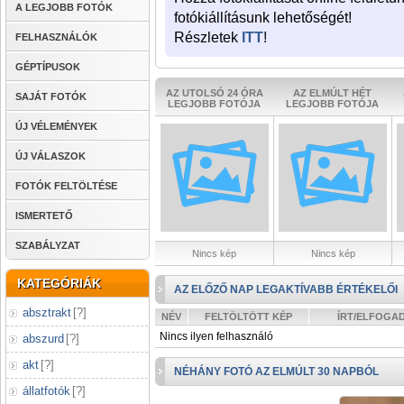
A LEGJOBB FOTÓK
fotókiállításunk lehetőségét!
Részletek
ITT
!
FELHASZNÁLÓK
GÉPTÍPUSOK
AZ UTOLSÓ 24 ÓRA
AZ ELMÚLT HÉT
SAJÁT FOTÓK
LEGJOBB FOTÓJA
LEGJOBB FOTÓJA
ÚJ VÉLEMÉNYEK
ÚJ VÁLASZOK
FOTÓK FELTÖLTÉSE
ISMERTETŐ
SZABÁLYZAT
Nincs kép
Nincs kép
KATEGÓRIÁK
AZ ELŐZŐ NAP LEGAKTÍVABB ÉRTÉKELŐI
absztrakt
[
?
]
NÉV
FELTÖLTÖTT KÉP
ÍRT/ELFOGA
Nincs ilyen felhasználó
abszurd
[
?
]
akt
[
?
]
NÉHÁNY FOTÓ AZ ELMÚLT 30 NAPBÓL
állatfotók
[
?
]