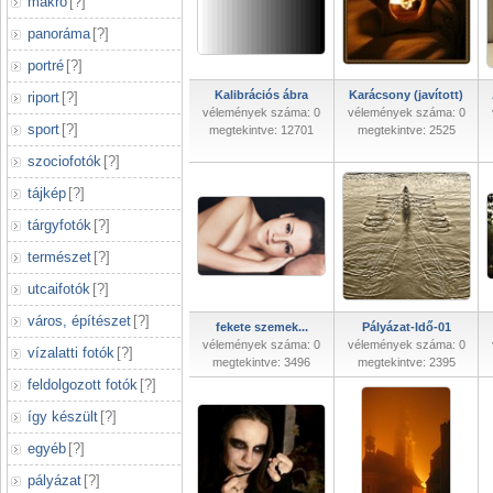
makró
[
?
]
panoráma
[
?
]
portré
[
?
]
Kalibrációs ábra
Karácsony (javított)
riport
[
?
]
vélemények száma: 0
vélemények száma: 0
sport
[
?
]
megtekintve: 12701
megtekintve: 2525
szociofotók
[
?
]
tájkép
[
?
]
tárgyfotók
[
?
]
természet
[
?
]
utcaifotók
[
?
]
város, építészet
[
?
]
fekete szemek...
Pályázat-Idő-01
vélemények száma: 0
vélemények száma: 0
vízalatti fotók
[
?
]
megtekintve: 3496
megtekintve: 2395
feldolgozott fotók
[
?
]
így készült
[
?
]
egyéb
[
?
]
pályázat
[
?
]