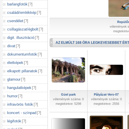
barlangfotók
[
?
]
családi/emlékkép
[
?
]
csendélet
[
?
]
Repülőr
vélemények 
csillagászat/égbolt
[
?
]
megtekintv
digit. illusztráció
[
?
]
AZ ELMÚLT 168 ÓRA LEGKEVESEBBET ÉRT
divat
[
?
]
dokumentumfotók
[
?
]
életképek
[
?
]
elkapott pillanatok
[
?
]
glamour
[
?
]
hangulatképek
[
?
]
Güel park
Pályázat-Vers-07
humor
[
?
]
vélemények száma: 0
vélemények száma: 0
megtekintve: 5298
megtekintve: 2556
infravörös fotók
[
?
]
koncert - színpad
[
?
]
légifotók
[
?
]