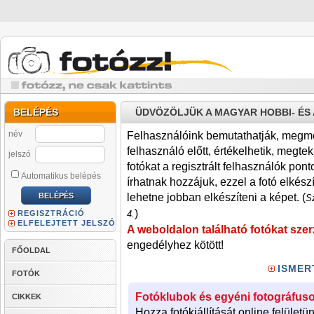
BELÉPÉS
ÜDVÖZÖLJÜK A MAGYAR HOBBI- É
név
Felhasználóink bemutathatják, megmére
felhasználó előtt, értékelhetik, megteki
jelszó
fotókat a regisztrált felhasználók pont
Automatikus belépés
írhatnak hozzájuk, ezzel a fotó elkész
lehetne jobban elkészíteni a képet. (
Sz
)
REGISZTRÁCIÓ
4.
ELFELEJTETT JELSZÓ
A weboldalon található fotókat szer
engedélyhez kötött!
FŐOLDAL
ISMER
FOTÓK
Fotóklubok és egyéni fotográfuso
CIKKEK
Hozza fotókiállítását online felületü