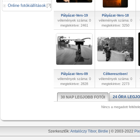
Online fotókiállítások
[
?
]
Pályázat-Vers-19
Pályázat-Vers-18
vélemények száma: 0
vélemények száma: 0
megtekintve: 2461
megtekintve: 3250
Pályázat-Vers-09
Célkeresztben!
vélemények száma: 0
vélemények száma: 0
megtekintve: 2828
megtekintve: 2273
24 ÓRA LEGJO
30 NAP LEGJOBB FOTÓI
Nincs a megadott feltétel
Szerkesztők:
Antalóczy Tibor
,
Birdie
| © 2003-2022
Pix