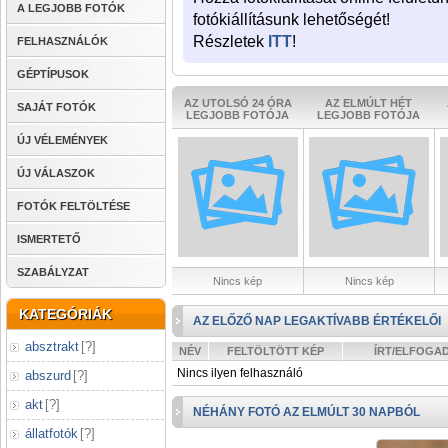
A LEGJOBB FOTÓK
fotókiállításunk lehetőségét!
Részletek
ITT
!
FELHASZNÁLÓK
GÉPTÍPUSOK
AZ UTOLSÓ 24 ÓRA
AZ ELMÚLT HÉT
SAJÁT FOTÓK
LEGJOBB FOTÓJA
LEGJOBB FOTÓJA
ÚJ VÉLEMÉNYEK
ÚJ VÁLASZOK
FOTÓK FELTÖLTÉSE
ISMERTETŐ
SZABÁLYZAT
Nincs kép
Nincs kép
KATEGÓRIÁK
AZ ELŐZŐ NAP LEGAKTÍVABB ÉRTÉKELŐI
absztrakt
[
?
]
NÉV
FELTÖLTÖTT KÉP
ÍRT/ELFOGA
Nincs ilyen felhasználó
abszurd
[
?
]
akt
[
?
]
NÉHÁNY FOTÓ AZ ELMÚLT 30 NAPBÓL
állatfotók
[
?
]