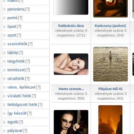
makró
[
?
]
panoráma
[
?
]
portré
[
?
]
Kalibrációs ábra
Karácsony (javított)
riport
[
?
]
vélemények száma: 0
vélemények száma: 0
sport
[
?
]
megtekintve: 12713
megtekintve: 2542
szociofotók
[
?
]
tájkép
[
?
]
tárgyfotók
[
?
]
természet
[
?
]
utcaifotók
[
?
]
város, építészet
[
?
]
fekete szemek...
Pályázat-Idő-01
vélemények száma: 0
vélemények száma: 0
vízalatti fotók
[
?
]
megtekintve: 3509
megtekintve: 2411
feldolgozott fotók
[
?
]
így készült
[
?
]
egyéb
[
?
]
pályázat
[
?
]