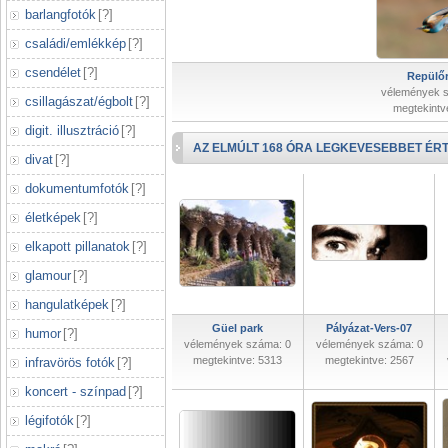
barlangfotók
[
?
]
családi/emlékkép
[
?
]
csendélet
[
?
]
Repülőr
vélemények 
csillagászat/égbolt
[
?
]
megtekintv
digit. illusztráció
[
?
]
AZ ELMÚLT 168 ÓRA LEGKEVESEBBET ÉRT
divat
[
?
]
dokumentumfotók
[
?
]
életképek
[
?
]
elkapott pillanatok
[
?
]
glamour
[
?
]
hangulatképek
[
?
]
Güel park
Pályázat-Vers-07
humor
[
?
]
vélemények száma: 0
vélemények száma: 0
megtekintve: 5313
megtekintve: 2567
infravörös fotók
[
?
]
koncert - színpad
[
?
]
légifotók
[
?
]