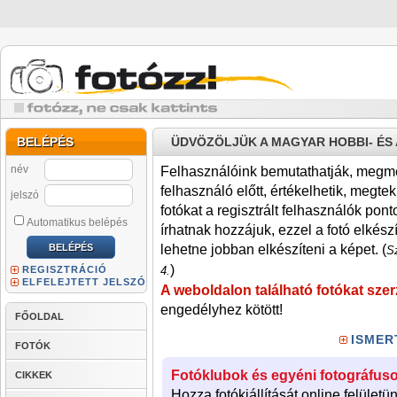
BELÉPÉS
ÜDVÖZÖLJÜK A MAGYAR HOBBI- É
név
Felhasználóink bemutathatják, megmére
felhasználó előtt, értékelhetik, megteki
jelszó
fotókat a regisztrált felhasználók pont
Automatikus belépés
írhatnak hozzájuk, ezzel a fotó elkész
lehetne jobban elkészíteni a képet. (
Sz
)
REGISZTRÁCIÓ
4.
ELFELEJTETT JELSZÓ
A weboldalon található fotókat szer
engedélyhez kötött!
FŐOLDAL
ISMER
FOTÓK
Fotóklubok és egyéni fotográfuso
CIKKEK
Hozza fotókiállítását online felületü