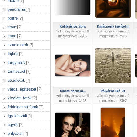
makró
[
?
]
panoráma
[
?
]
portré
[
?
]
Kalibrációs ábra
Karácsony (javított)
riport
[
?
]
vélemények száma: 0
vélemények száma: 0
sport
[
?
]
megtekintve: 12702
megtekintve: 2526
szociofotók
[
?
]
tájkép
[
?
]
tárgyfotók
[
?
]
természet
[
?
]
utcaifotók
[
?
]
város, építészet
[
?
]
fekete szemek...
Pályázat-Idő-01
vélemények száma: 0
vélemények száma: 0
vízalatti fotók
[
?
]
megtekintve: 3498
megtekintve: 2397
feldolgozott fotók
[
?
]
így készült
[
?
]
egyéb
[
?
]
pályázat
[
?
]