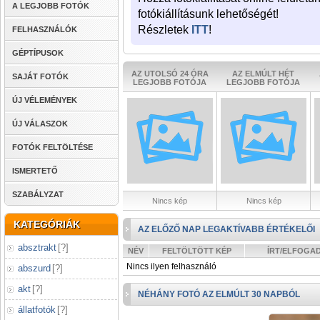
A LEGJOBB FOTÓK
fotókiállításunk lehetőségét!
Részletek
ITT
!
FELHASZNÁLÓK
GÉPTÍPUSOK
AZ UTOLSÓ 24 ÓRA
AZ ELMÚLT HÉT
SAJÁT FOTÓK
LEGJOBB FOTÓJA
LEGJOBB FOTÓJA
ÚJ VÉLEMÉNYEK
ÚJ VÁLASZOK
FOTÓK FELTÖLTÉSE
ISMERTETŐ
SZABÁLYZAT
Nincs kép
Nincs kép
KATEGÓRIÁK
AZ ELŐZŐ NAP LEGAKTÍVABB ÉRTÉKELŐI
absztrakt
[
?
]
NÉV
FELTÖLTÖTT KÉP
ÍRT/ELFOGA
Nincs ilyen felhasználó
abszurd
[
?
]
akt
[
?
]
NÉHÁNY FOTÓ AZ ELMÚLT 30 NAPBÓL
állatfotók
[
?
]