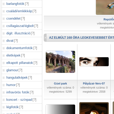
barlangfotók
[
?
]
családi/emlékkép
[
?
]
csendélet
[
?
]
Repülőr
vélemények 
csillagászat/égbolt
[
?
]
megtekintv
digit. illusztráció
[
?
]
AZ ELMÚLT 168 ÓRA LEGKEVESEBBET ÉRT
divat
[
?
]
dokumentumfotók
[
?
]
életképek
[
?
]
elkapott pillanatok
[
?
]
glamour
[
?
]
hangulatképek
[
?
]
Güel park
Pályázat-Vers-07
humor
[
?
]
vélemények száma: 0
vélemények száma: 0
megtekintve: 5299
megtekintve: 2558
infravörös fotók
[
?
]
koncert - színpad
[
?
]
légifotók
[
?
]