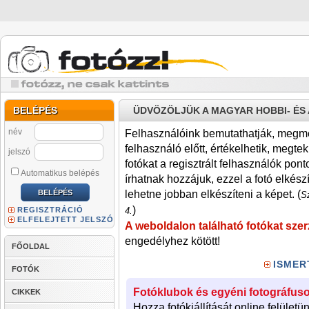
BELÉPÉS
ÜDVÖZÖLJÜK A MAGYAR HOBBI- É
név
Felhasználóink bemutathatják, megmére
felhasználó előtt, értékelhetik, megteki
jelszó
fotókat a regisztrált felhasználók pont
Automatikus belépés
írhatnak hozzájuk, ezzel a fotó elkész
lehetne jobban elkészíteni a képet. (
Sz
)
REGISZTRÁCIÓ
4.
ELFELEJTETT JELSZÓ
A weboldalon található fotókat szer
engedélyhez kötött!
FŐOLDAL
ISMER
FOTÓK
Fotóklubok és egyéni fotográfuso
CIKKEK
Hozza fotókiállítását online felületü