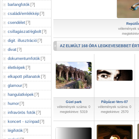
barlangfotók
[
?
]
családi/emlékkép
[
?
]
csendélet
[
?
]
Repülőr
vélemények 
csillagászat/égbolt
[
?
]
megtekintv
digit. illusztráció
[
?
]
AZ ELMÚLT 168 ÓRA LEGKEVESEBBET ÉRT
divat
[
?
]
dokumentumfotók
[
?
]
életképek
[
?
]
elkapott pillanatok
[
?
]
glamour
[
?
]
hangulatképek
[
?
]
Güel park
Pályázat-Vers-07
humor
[
?
]
vélemények száma: 0
vélemények száma: 0
megtekintve: 5319
megtekintve: 2570
infravörös fotók
[
?
]
koncert - színpad
[
?
]
légifotók
[
?
]