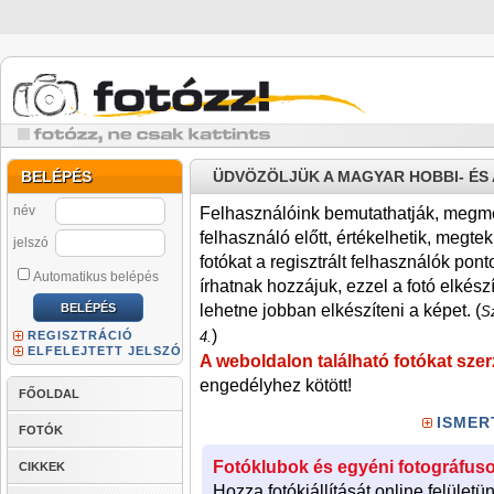
BELÉPÉS
ÜDVÖZÖLJÜK A MAGYAR HOBBI- É
név
Felhasználóink bemutathatják, megmére
felhasználó előtt, értékelhetik, megteki
jelszó
fotókat a regisztrált felhasználók pont
Automatikus belépés
írhatnak hozzájuk, ezzel a fotó elkész
lehetne jobban elkészíteni a képet. (
Sz
)
REGISZTRÁCIÓ
4.
ELFELEJTETT JELSZÓ
A weboldalon található fotókat szer
engedélyhez kötött!
FŐOLDAL
ISMER
FOTÓK
Fotóklubok és egyéni fotográfuso
CIKKEK
Hozza fotókiállítását online felületü