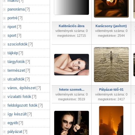
makró
[
?
]
panoráma
[
?
]
portré
[
?
]
Kalibrációs ábra
Karácsony (javított)
riport
[
?
]
vélemények száma: 0
vélemények száma: 0
sport
[
?
]
megtekintve: 12715
megtekintve: 2544
szociofotók
[
?
]
tájkép
[
?
]
tárgyfotók
[
?
]
természet
[
?
]
utcaifotók
[
?
]
város, építészet
[
?
]
fekete szemek...
Pályázat-Idő-01
vélemények száma: 0
vélemények száma: 0
vízalatti fotók
[
?
]
megtekintve: 3519
megtekintve: 2417
feldolgozott fotók
[
?
]
így készült
[
?
]
egyéb
[
?
]
pályázat
[
?
]