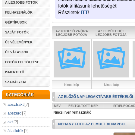
A LEGJOBB FOTÓK
fotókiállításunk lehetőségét!
Részletek
ITT
!
FELHASZNÁLÓK
GÉPTÍPUSOK
AZ UTOLSÓ 24 ÓRA
AZ ELMÚLT HÉT
SAJÁT FOTÓK
LEGJOBB FOTÓJA
LEGJOBB FOTÓJA
ÚJ VÉLEMÉNYEK
ÚJ VÁLASZOK
FOTÓK FELTÖLTÉSE
ISMERTETŐ
SZABÁLYZAT
Nincs kép
Nincs kép
KATEGÓRIÁK
AZ ELŐZŐ NAP LEGAKTÍVABB ÉRTÉKELŐI
absztrakt
[
?
]
NÉV
FELTÖLTÖTT KÉP
ÍRT/ELFOGA
Nincs ilyen felhasználó
abszurd
[
?
]
akt
[
?
]
NÉHÁNY FOTÓ AZ ELMÚLT 30 NAPBÓL
állatfotók
[
?
]