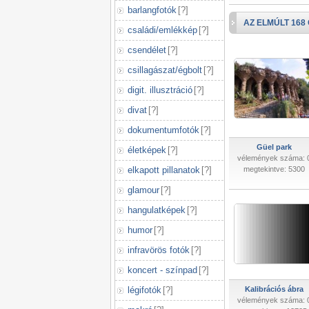
barlangfotók
[
?
]
AZ ELMÚLT 168
családi/emlékkép
[
?
]
csendélet
[
?
]
csillagászat/égbolt
[
?
]
digit. illusztráció
[
?
]
divat
[
?
]
dokumentumfotók
[
?
]
Güel park
életképek
[
?
]
vélemények száma: 
elkapott pillanatok
[
?
]
megtekintve: 5300
glamour
[
?
]
hangulatképek
[
?
]
humor
[
?
]
infravörös fotók
[
?
]
koncert - színpad
[
?
]
légifotók
[
?
]
Kalibrációs ábra
vélemények száma: 