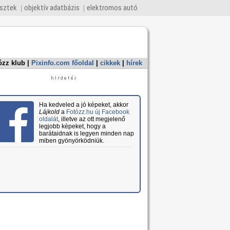
esztek
objektív adatbázis
elektromos autó
ózz klub
|
Pixinfo.com főoldal
|
cikkek
|
hírek
Ha kedveled a jó képeket, akkor
Lájkold
a
Fotózz.hu új Facebook
oldalát
, illetve az ott megjelenő
legjobb képeket, hogy a
barátaidnak is legyen minden nap
miben gyönyörködniük.