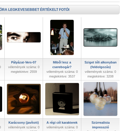
 ÓRA LEGKEVESEBBET ÉRTÉKELT FOTÓI
Pályázat-Vers-07
Miből lesz a
Sziget téli alkonyban
0
vélemények száma: 0
cserebogár?
(feldolgozás)
megtekintve: 2559
vélemények száma: 0
vélemények száma: 0
megtekintve: 3537
megtekintve: 3208
Karácsony (javított)
A régi cél karakterek
Szürrealista
0
vélemények száma: 0
vélemények száma: 0
impresszió