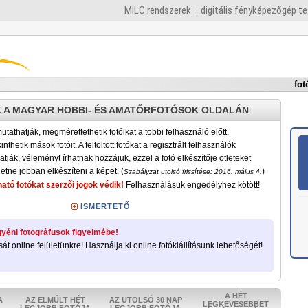
MILC rendszerek
digitális fényképezőgép t
fot
 A MAGYAR HOBBI- ÉS AMATŐRFOTÓSOK OLDALÁN
tathatják, megmérettethetik fotóikat a többi felhasználó előtt,
nthetik mások fotóit. A feltöltött fotókat a regisztrált felhasználók
atják, véleményt írhatnak hozzájuk, ezzel a fotó elkészítője ötleteket
etne jobban elkészíteni a képet. (
)
Szabályzat utolsó frissítése: 2016. május 4.
ató fotókat szerzői jogok védik!
Felhasználásuk engedélyhez kötött!
ISMERTETŐ
yéni fotográfusok figyelmébe!
sát online felületünkre! Használja ki online fotókiállításunk lehetőségét!
A HÉT
A
AZ ELMÚLT HÉT
AZ UTOLSÓ 30 NAP
LEGKEVESEBBET