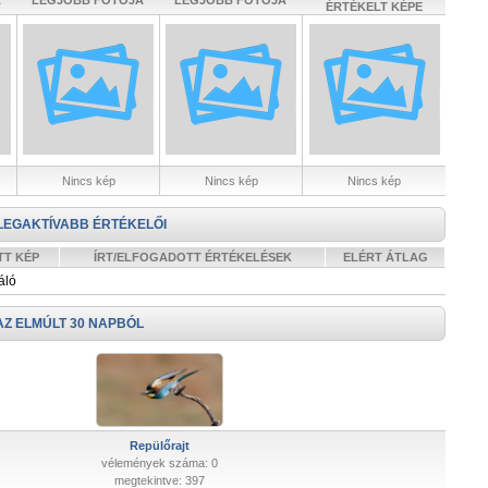
A
LEGJOBB FOTÓJA
LEGJOBB FOTÓJA
ÉRTÉKELT KÉPE
Nincs kép
Nincs kép
Nincs kép
LEGAKTÍVABB ÉRTÉKELŐI
TT KÉP
ÍRT/ELFOGADOTT ÉRTÉKELÉSEK
ELÉRT ÁTLAG
áló
AZ ELMÚLT 30 NAPBÓL
Repülőrajt
vélemények száma: 0
megtekintve: 397