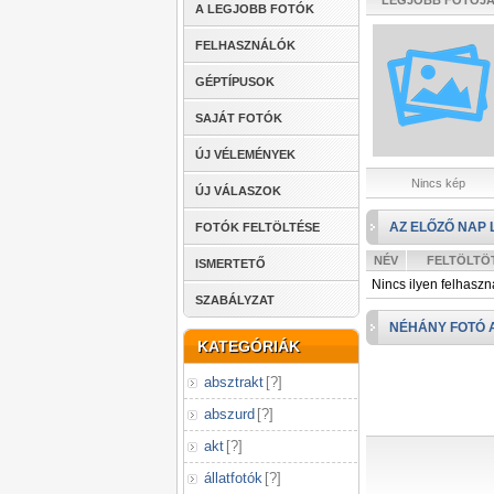
LEGJOBB FOTÓJ
A LEGJOBB FOTÓK
FELHASZNÁLÓK
GÉPTÍPUSOK
SAJÁT FOTÓK
ÚJ VÉLEMÉNYEK
Nincs kép
ÚJ VÁLASZOK
AZ ELŐZŐ NAP 
FOTÓK FELTÖLTÉSE
NÉV
FELTÖLTÖ
ISMERTETŐ
Nincs ilyen felhaszn
SZABÁLYZAT
NÉHÁNY FOTÓ 
KATEGÓRIÁK
absztrakt
[
?
]
abszurd
[
?
]
akt
[
?
]
állatfotók
[
?
]