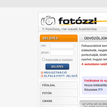
BELÉPÉS
ÜDVÖZÖLJÜK
név
Felhasználóink bemu
értékelhetik, megteki
jelszó
pontozhatják, bírálh
nyerhet, hogyan leh
Automatikus belépés
A weboldalon találh
REGISZTRÁCIÓ
ELFELEJTETT JELSZÓ
Fotóklubok és eg
Hozza fotókiállítá
FŐOLDAL
Részletek
ITT
!
FOTÓK
CIKKEK
AZ UTOLSÓ 24 ÓR