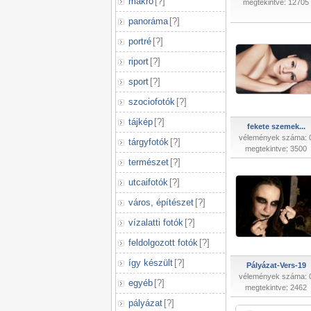
makró
[
?
]
megtekintve: 12705
panoráma
[
?
]
portré
[
?
]
riport
[
?
]
sport
[
?
]
szociofotók
[
?
]
tájkép
[
?
]
fekete szemek...
vélemények száma: 
tárgyfotók
[
?
]
megtekintve: 3500
természet
[
?
]
utcaifotók
[
?
]
város, építészet
[
?
]
vízalatti fotók
[
?
]
feldolgozott fotók
[
?
]
így készült
[
?
]
Pályázat-Vers-19
vélemények száma: 
egyéb
[
?
]
megtekintve: 2462
pályázat
[
?
]