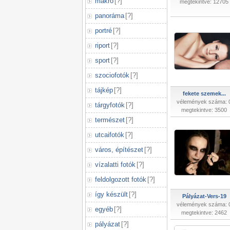
makró
[
?
]
megtekintve: 12705
panoráma
[
?
]
portré
[
?
]
riport
[
?
]
sport
[
?
]
szociofotók
[
?
]
tájkép
[
?
]
fekete szemek...
vélemények száma: 
tárgyfotók
[
?
]
megtekintve: 3500
természet
[
?
]
utcaifotók
[
?
]
város, építészet
[
?
]
vízalatti fotók
[
?
]
feldolgozott fotók
[
?
]
így készült
[
?
]
Pályázat-Vers-19
vélemények száma: 
egyéb
[
?
]
megtekintve: 2462
pályázat
[
?
]