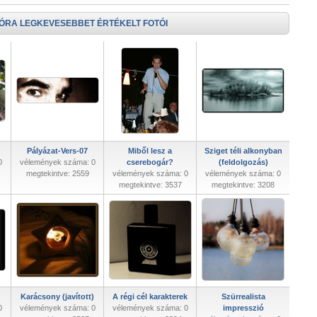
 ÓRA LEGKEVESEBBET ÉRTÉKELT FOTÓI
Pályázat-Vers-07
Miből lesz a
Sziget téli alkonyban
0
vélemények száma: 0
cserebogár?
(feldolgozás)
megtekintve: 2559
vélemények száma: 0
vélemények száma: 0
megtekintve: 3537
megtekintve: 3208
Karácsony (javított)
A régi cél karakterek
Szürrealista
0
vélemények száma: 0
vélemények száma: 0
impresszió