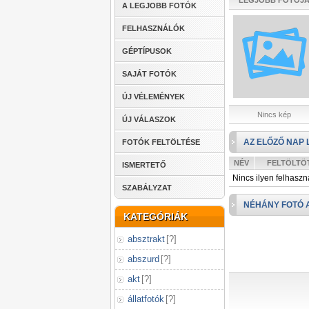
LEGJOBB FOTÓJ
A LEGJOBB FOTÓK
FELHASZNÁLÓK
GÉPTÍPUSOK
SAJÁT FOTÓK
ÚJ VÉLEMÉNYEK
Nincs kép
ÚJ VÁLASZOK
AZ ELŐZŐ NAP 
FOTÓK FELTÖLTÉSE
NÉV
FELTÖLTÖ
ISMERTETŐ
Nincs ilyen felhaszn
SZABÁLYZAT
NÉHÁNY FOTÓ 
KATEGÓRIÁK
absztrakt
[
?
]
abszurd
[
?
]
akt
[
?
]
állatfotók
[
?
]