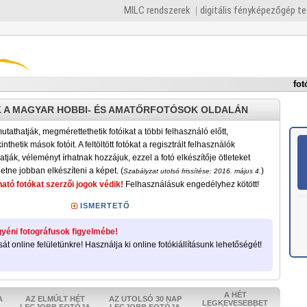
MILC rendszerek
digitális fényképezőgép t
fot
 A MAGYAR HOBBI- ÉS AMATŐRFOTÓSOK OLDALÁN
tathatják, megmérettethetik fotóikat a többi felhasználó előtt,
nthetik mások fotóit. A feltöltött fotókat a regisztrált felhasználók
atják, véleményt írhatnak hozzájuk, ezzel a fotó elkészítője ötleteket
etne jobban elkészíteni a képet. (
)
Szabályzat utolsó frissítése: 2016. május 4.
ató fotókat szerzői jogok védik!
Felhasználásuk engedélyhez kötött!
ISMERTETŐ
yéni fotográfusok figyelmébe!
sát online felületünkre! Használja ki online fotókiállításunk lehetőségét!
A HÉT
A
AZ ELMÚLT HÉT
AZ UTOLSÓ 30 NAP
LEGKEVESEBBET