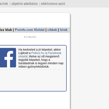
esztek
objektív adatbázis
elektromos autó
ózz klub
|
Pixinfo.com főoldal
|
cikkek
|
hírek
Ha kedveled a jó képeket, akkor
Lájkold
a
Fotózz.hu új Facebook
oldalát
, illetve az ott megjelenő
legjobb képeket, hogy a
barátaidnak is legyen minden nap
miben gyönyörködniük.