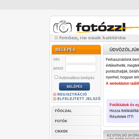
BELÉPÉS
ÜDVÖZÖLJÜK
név
Felhasználóink bemu
értékelhetik, megteki
jelszó
pontozhatják, bírálh
nyerhet, hogyan leh
Automatikus belépés
A weboldalon találh
REGISZTRÁCIÓ
ELFELEJTETT JELSZÓ
Fotóklubok és eg
Hozza fotókiállítá
FŐOLDAL
Részletek
ITT
!
FOTÓK
CIKKEK
AZ UTOLSÓ 24 ÓR