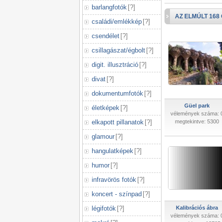
barlangfotók
[
?
]
AZ ELMÚLT 168
családi/emlékkép
[
?
]
csendélet
[
?
]
csillagászat/égbolt
[
?
]
digit. illusztráció
[
?
]
divat
[
?
]
dokumentumfotók
[
?
]
Güel park
életképek
[
?
]
vélemények száma: 
elkapott pillanatok
[
?
]
megtekintve: 5300
glamour
[
?
]
hangulatképek
[
?
]
humor
[
?
]
infravörös fotók
[
?
]
koncert - színpad
[
?
]
légifotók
[
?
]
Kalibrációs ábra
vélemények száma: 