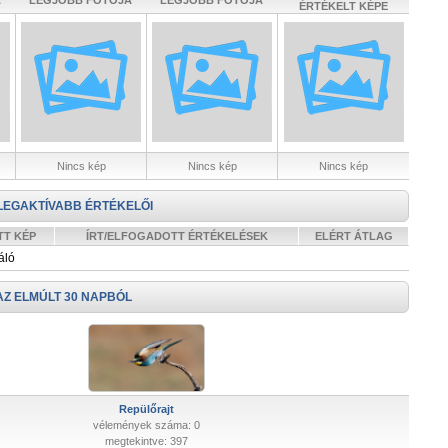
A
LEGJOBB FOTÓJA
LEGJOBB FOTÓJA
ÉRTÉKELT KÉPE
Nincs kép
Nincs kép
Nincs kép
LEGAKTÍVABB ÉRTÉKELŐI
TT KÉP
ÍRT/ELFOGADOTT ÉRTÉKELÉSEK
ELÉRT ÁTLAG
áló
AZ ELMÚLT 30 NAPBÓL
Repülőrajt
vélemények száma: 0
megtekintve: 397