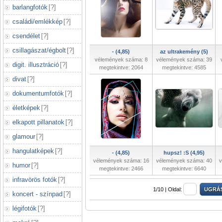
barlangfotók
[
?
]
családi/emlékkép
[
?
]
csendélet
[
?
]
csillagászat/égbolt
[
?
]
- (4,85)
az ultrakemény (5)
vélemények száma: 8
vélemények száma: 39
digit. illusztráció
[
?
]
megtekintve: 2064
megtekintve: 4585
divat
[
?
]
dokumentumfotók
[
?
]
életképek
[
?
]
elkapott pillanatok
[
?
]
glamour
[
?
]
hangulatképek
[
?
]
- (4,85)
hupsz! :S (4,95)
vélemények száma: 16
vélemények száma: 40
v
humor
[
?
]
megtekintve: 2466
megtekintve: 6640
infravörös fotók
[
?
]
1/10 |
Oldal:
koncert - színpad
[
?
]
légifotók
[
?
]