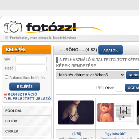
BELÉPÉS
..::RÖNO::.. (4,82)
ADATOK
név
A FELHASZNÁLÓ ÁLTAL FELTÖLTÖTT KÉPE
KÉPEK RENDEZÉSE
jelszó
Automatikus belépés
1/10 |
Oldal:
REGISZTRÁCIÓ
ELFELEJTETT JELSZÓ
FŐOLDAL
FOTÓK
CIKKEK
- (4,75)
"így készült"
vélemények száma: 9
vélemények száma: 0
v