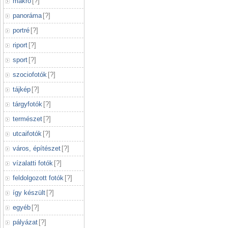
makró
[
?
]
panoráma
[
?
]
portré
[
?
]
riport
[
?
]
sport
[
?
]
szociofotók
[
?
]
tájkép
[
?
]
tárgyfotók
[
?
]
természet
[
?
]
utcaifotók
[
?
]
város, építészet
[
?
]
vízalatti fotók
[
?
]
feldolgozott fotók
[
?
]
így készült
[
?
]
egyéb
[
?
]
pályázat
[
?
]