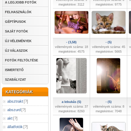
A LEGJOBB FOTÓK
megtekintve: 3112
megtekintve: 9775
FELHASZNÁLÓK
GÉPTÍPUSOK
SAJÁT FOTÓK
ÚJ VÉLEMÉNYEK
- (3,58)
- (5)
vélemények száma: 18
vélemények száma: 45
v
ÚJ VÁLASZOK
megtekintve: 4575
megtekintve: 5665
FOTÓK FELTÖLTÉSE
ISMERTETŐ
SZABÁLYZAT
KATEGÓRIÁK
absztrakt
[
?
]
a lebukás (5)
- (5)
vélemények száma: 37
vélemények száma: 8
v
abszurd
[
?
]
megtekintve: 8260
megtekintve: 7048
akt
[
?
]
állatfotók
[
?
]