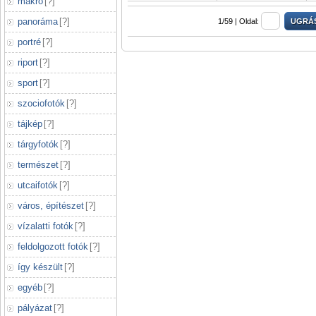
makró
[
?
]
panoráma
[
?
]
1/59 |
Oldal:
portré
[
?
]
riport
[
?
]
sport
[
?
]
szociofotók
[
?
]
tájkép
[
?
]
tárgyfotók
[
?
]
természet
[
?
]
utcaifotók
[
?
]
város, építészet
[
?
]
vízalatti fotók
[
?
]
feldolgozott fotók
[
?
]
így készült
[
?
]
egyéb
[
?
]
pályázat
[
?
]