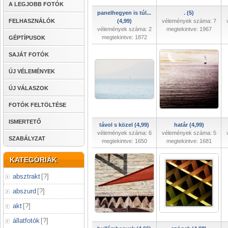
A LEGJOBB FOTÓK
panelhegyen is túl...
. (5)
FELHASZNÁLÓK
(4,99)
vélemények száma: 7
vélemények száma: 2
megtekintve: 1967
megtekintve: 1872
GÉPTÍPUSOK
SAJÁT FOTÓK
ÚJ VÉLEMÉNYEK
ÚJ VÁLASZOK
FOTÓK FELTÖLTÉSE
ISMERTETŐ
távol s közel (4,99)
határ (4,99)
vélemények száma: 6
vélemények száma: 5
SZABÁLYZAT
megtekintve: 1650
megtekintve: 1681
KATEGÓRIÁK
absztrakt
[
?
]
abszurd
[
?
]
akt
[
?
]
állatfotók
[
?
]