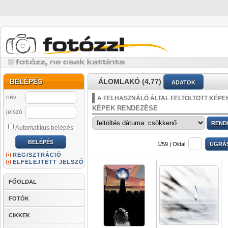
BELÉPÉS
ÁLOMLAKÓ (4,77)
ADATOK
név
A FELHASZNÁLÓ ÁLTAL FELTÖLTÖTT KÉPE
KÉPEK RENDEZÉSE
jelszó
Automatikus belépés
1/59 |
Oldal:
REGISZTRÁCIÓ
ELFELEJTETT JELSZÓ
FŐOLDAL
FOTÓK
CIKKEK