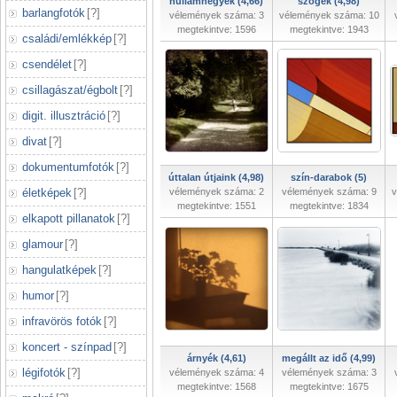
hullámhegyek (4,66)
szögek (4,98)
barlangfotók
[
?
]
vélemények száma: 3
vélemények száma: 10
megtekintve: 1596
megtekintve: 1943
családi/emlékkép
[
?
]
csendélet
[
?
]
csillagászat/égbolt
[
?
]
digit. illusztráció
[
?
]
divat
[
?
]
dokumentumfotók
[
?
]
úttalan útjaink (4,98)
szín-darabok (5)
életképek
[
?
]
vélemények száma: 2
vélemények száma: 9
v
megtekintve: 1551
megtekintve: 1834
elkapott pillanatok
[
?
]
glamour
[
?
]
hangulatképek
[
?
]
humor
[
?
]
infravörös fotók
[
?
]
koncert - színpad
[
?
]
árnyék (4,61)
megállt az idő (4,99)
légifotók
[
?
]
vélemények száma: 4
vélemények száma: 3
megtekintve: 1568
megtekintve: 1675