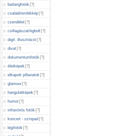
barlangfotók
[
?
]
családi/emlékkép
[
?
]
csendélet
[
?
]
csillagászat/égbolt
[
?
]
digit. illusztráció
[
?
]
divat
[
?
]
dokumentumfotók
[
?
]
életképek
[
?
]
elkapott pillanatok
[
?
]
glamour
[
?
]
hangulatképek
[
?
]
humor
[
?
]
infravörös fotók
[
?
]
koncert - színpad
[
?
]
légifotók
[
?
]