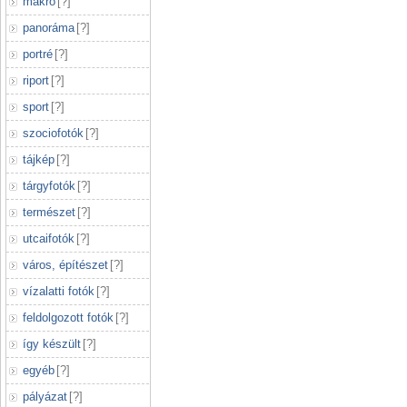
makró
[
?
]
panoráma
[
?
]
portré
[
?
]
riport
[
?
]
sport
[
?
]
szociofotók
[
?
]
tájkép
[
?
]
tárgyfotók
[
?
]
természet
[
?
]
utcaifotók
[
?
]
város, építészet
[
?
]
vízalatti fotók
[
?
]
feldolgozott fotók
[
?
]
így készült
[
?
]
egyéb
[
?
]
pályázat
[
?
]