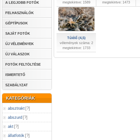
megtekintve: 1589
megtekintve: 1473
A LEGJOBB FOTÓK
FELHASZNÁLÓK
GÉPTÍPUSOK
SAJÁT FOTÓK
Túlélő (4,5)
vélemények száma: 2
ÚJ VÉLEMÉNYEK
megtekintve: 1733
ÚJ VÁLASZOK
FOTÓK FELTÖLTÉSE
ISMERTETŐ
SZABÁLYZAT
KATEGÓRIÁK
absztrakt
[
?
]
abszurd
[
?
]
akt
[
?
]
állatfotók
[
?
]