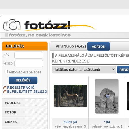
BELÉPÉS
VIKING85 (4,42)
ADATOK
név
A FELHASZNÁLÓ ÁLTAL FELTÖLTÖTT KÉPE
KÉPEK RENDEZÉSE
jelszó
Automatikus belépés
REGISZTRÁCIÓ
ELFELEJTETT JELSZÓ
FŐOLDAL
FOTÓK
CIKKEK
Füles (3)
* (5)
vélemények száma: 3
vélemények száma: 1