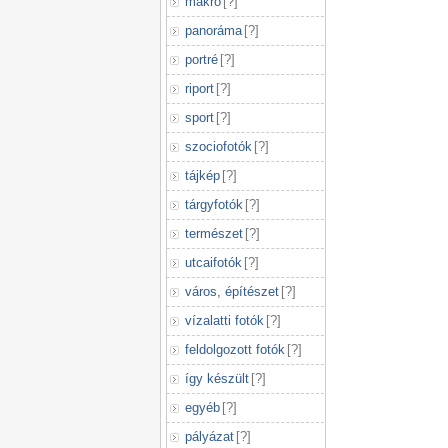
makró
[
?
]
panoráma
[
?
]
portré
[
?
]
riport
[
?
]
sport
[
?
]
szociofotók
[
?
]
tájkép
[
?
]
tárgyfotók
[
?
]
természet
[
?
]
utcaifotók
[
?
]
város, építészet
[
?
]
vízalatti fotók
[
?
]
feldolgozott fotók
[
?
]
így készült
[
?
]
egyéb
[
?
]
pályázat
[
?
]