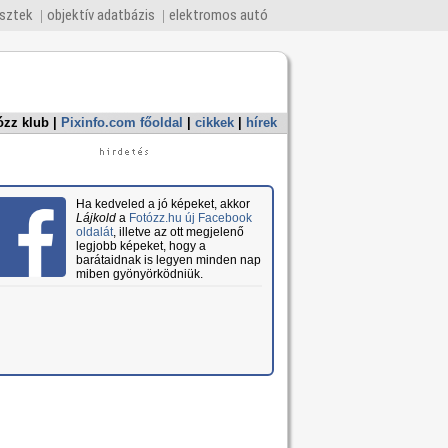
esztek
objektív adatbázis
elektromos autó
ózz klub
|
Pixinfo.com főoldal
|
cikkek
|
hírek
Ha kedveled a jó képeket, akkor
Lájkold
a
Fotózz.hu új Facebook
oldalát
, illetve az ott megjelenő
legjobb képeket, hogy a
barátaidnak is legyen minden nap
miben gyönyörködniük.