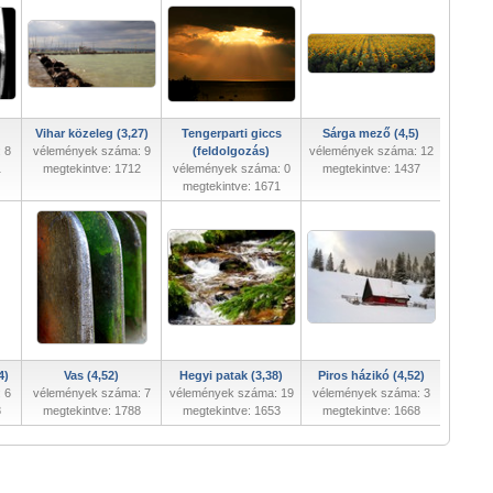
Vihar közeleg (3,27)
Tengerparti giccs
Sárga mező (4,5)
 8
vélemények száma: 9
(feldolgozás)
vélemények száma: 12
1
megtekintve: 1712
vélemények száma: 0
megtekintve: 1437
megtekintve: 1671
4)
Vas (4,52)
Hegyi patak (3,38)
Piros házikó (4,52)
 6
vélemények száma: 7
vélemények száma: 19
vélemények száma: 3
8
megtekintve: 1788
megtekintve: 1653
megtekintve: 1668