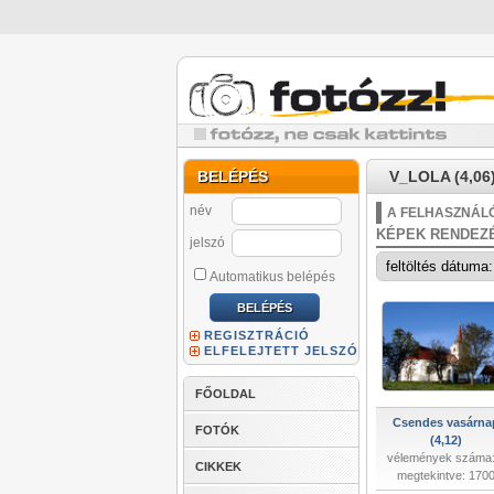
BELÉPÉS
V_LOLA (4,06
név
A FELHASZNÁLÓ
KÉPEK RENDEZ
jelszó
Automatikus belépés
REGISZTRÁCIÓ
ELFELEJTETT JELSZÓ
FŐOLDAL
Csendes vasárna
FOTÓK
(4,12)
vélemények száma:
CIKKEK
megtekintve: 170