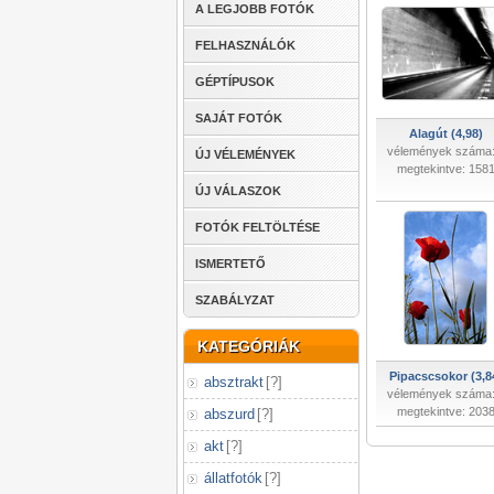
A LEGJOBB FOTÓK
FELHASZNÁLÓK
GÉPTÍPUSOK
SAJÁT FOTÓK
Alagút (4,98)
vélemények száma:
ÚJ VÉLEMÉNYEK
megtekintve: 158
ÚJ VÁLASZOK
FOTÓK FELTÖLTÉSE
ISMERTETŐ
SZABÁLYZAT
KATEGÓRIÁK
Pipacscsokor (3,8
absztrakt
[
?
]
vélemények száma:
megtekintve: 203
abszurd
[
?
]
akt
[
?
]
állatfotók
[
?
]