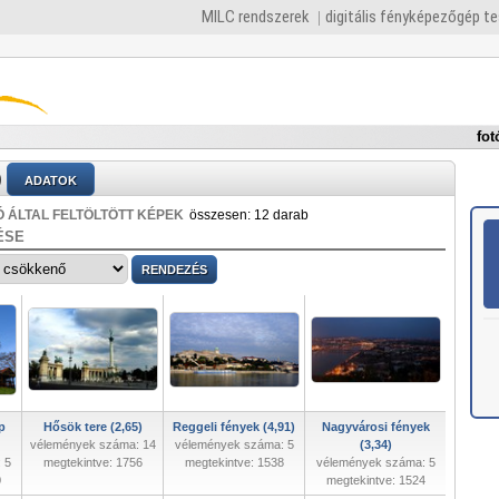
MILC rendszerek
digitális fényképezőgép t
fot
)
ADATOK
 ÁLTAL FELTÖLTÖTT KÉPEK
összesen: 12 darab
ÉSE
p
Hősök tere (2,65)
Reggeli fények (4,91)
Nagyvárosi fények
vélemények száma: 14
vélemények száma: 5
(3,34)
 5
megtekintve: 1756
megtekintve: 1538
vélemények száma: 5
0
megtekintve: 1524