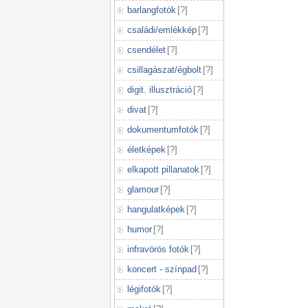
barlangfotók
[
?
]
családi/emlékkép
[
?
]
csendélet
[
?
]
csillagászat/égbolt
[
?
]
digit. illusztráció
[
?
]
divat
[
?
]
dokumentumfotók
[
?
]
életképek
[
?
]
elkapott pillanatok
[
?
]
glamour
[
?
]
hangulatképek
[
?
]
humor
[
?
]
infravörös fotók
[
?
]
koncert - színpad
[
?
]
légifotók
[
?
]