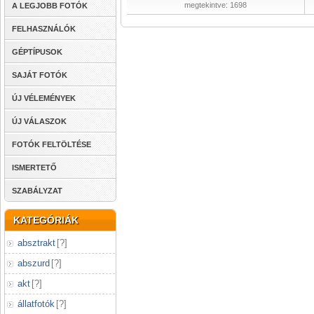
megtekintve: 1698
A LEGJOBB FOTÓK
FELHASZNÁLÓK
GÉPTÍPUSOK
SAJÁT FOTÓK
ÚJ VÉLEMÉNYEK
ÚJ VÁLASZOK
FOTÓK FELTÖLTÉSE
ISMERTETŐ
SZABÁLYZAT
KATEGÓRIÁK
absztrakt
[
?
]
abszurd
[
?
]
akt
[
?
]
állatfotók
[
?
]