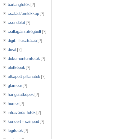
barlangfotók
[
?
]
családi/emlékkép
[
?
]
csendélet
[
?
]
csillagászat/égbolt
[
?
]
digit. illusztráció
[
?
]
divat
[
?
]
dokumentumfotók
[
?
]
életképek
[
?
]
elkapott pillanatok
[
?
]
glamour
[
?
]
hangulatképek
[
?
]
humor
[
?
]
infravörös fotók
[
?
]
koncert - színpad
[
?
]
légifotók
[
?
]