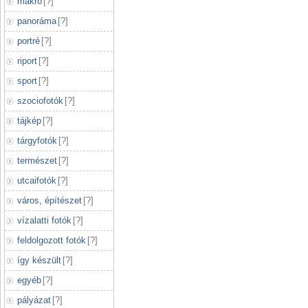
makró
[
?
]
panoráma
[
?
]
portré
[
?
]
riport
[
?
]
sport
[
?
]
szociofotók
[
?
]
tájkép
[
?
]
tárgyfotók
[
?
]
természet
[
?
]
utcaifotók
[
?
]
város, építészet
[
?
]
vízalatti fotók
[
?
]
feldolgozott fotók
[
?
]
így készült
[
?
]
egyéb
[
?
]
pályázat
[
?
]