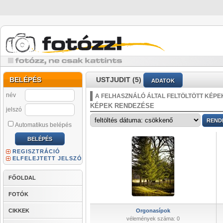
BELÉPÉS
USTJUDIT (5)
ADATOK
név
A FELHASZNÁLÓ ÁLTAL FELTÖLTÖTT KÉPE
KÉPEK RENDEZÉSE
jelszó
Automatikus belépés
REGISZTRÁCIÓ
ELFELEJTETT JELSZÓ
FŐOLDAL
FOTÓK
CIKKEK
Orgonasípok
vélemények száma: 0