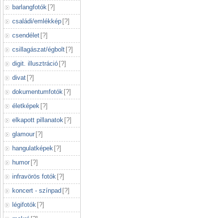
barlangfotók
[
?
]
családi/emlékkép
[
?
]
csendélet
[
?
]
csillagászat/égbolt
[
?
]
digit. illusztráció
[
?
]
divat
[
?
]
dokumentumfotók
[
?
]
életképek
[
?
]
elkapott pillanatok
[
?
]
glamour
[
?
]
hangulatképek
[
?
]
humor
[
?
]
infravörös fotók
[
?
]
koncert - színpad
[
?
]
légifotók
[
?
]