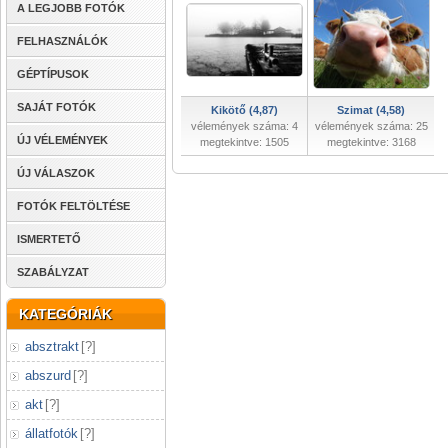
A LEGJOBB FOTÓK
FELHASZNÁLÓK
GÉPTÍPUSOK
SAJÁT FOTÓK
Kikötő (4,87)
Szimat (4,58)
vélemények száma: 4
vélemények száma: 25
ÚJ VÉLEMÉNYEK
megtekintve: 1505
megtekintve: 3168
ÚJ VÁLASZOK
FOTÓK FELTÖLTÉSE
ISMERTETŐ
SZABÁLYZAT
KATEGÓRIÁK
absztrakt
[
?
]
abszurd
[
?
]
akt
[
?
]
állatfotók
[
?
]