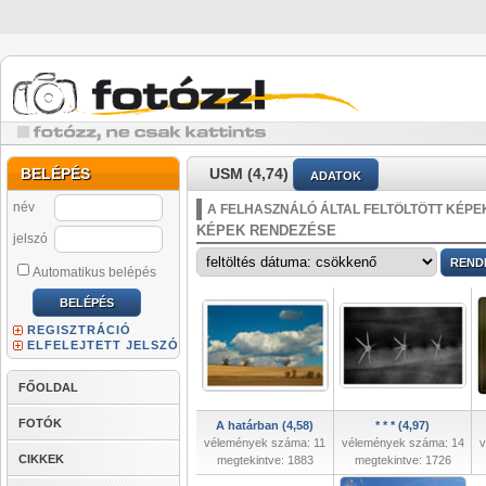
BELÉPÉS
USM (4,74)
ADATOK
név
A FELHASZNÁLÓ ÁLTAL FELTÖLTÖTT KÉPE
KÉPEK RENDEZÉSE
jelszó
Automatikus belépés
REGISZTRÁCIÓ
ELFELEJTETT JELSZÓ
FŐOLDAL
FOTÓK
A határban (4,58)
* * * (4,97)
vélemények száma: 11
vélemények száma: 14
v
CIKKEK
megtekintve: 1883
megtekintve: 1726