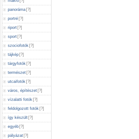
makró
[
?
]
panoráma
[
?
]
portré
[
?
]
riport
[
?
]
sport
[
?
]
szociofotók
[
?
]
tájkép
[
?
]
tárgyfotók
[
?
]
természet
[
?
]
utcaifotók
[
?
]
város, építészet
[
?
]
vízalatti fotók
[
?
]
feldolgozott fotók
[
?
]
így készült
[
?
]
egyéb
[
?
]
pályázat
[
?
]