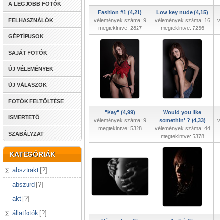
A LEGJOBB FOTÓK
Fashion #1 (4,21)
Low key nude (4,15)
FELHASZNÁLÓK
vélemények száma: 9
vélemények száma: 16
v
megtekintve: 2827
megtekintve: 7236
GÉPTÍPUSOK
SAJÁT FOTÓK
ÚJ VÉLEMÉNYEK
ÚJ VÁLASZOK
FOTÓK FELTÖLTÉSE
"Kay" (4,99)
Would you like
ISMERTETŐ
vélemények száma: 9
somethin' ? (4,33)
v
megtekintve: 5328
vélemények száma: 44
SZABÁLYZAT
megtekintve: 5378
KATEGÓRIÁK
absztrakt
[
?
]
abszurd
[
?
]
akt
[
?
]
állatfotók
[
?
]