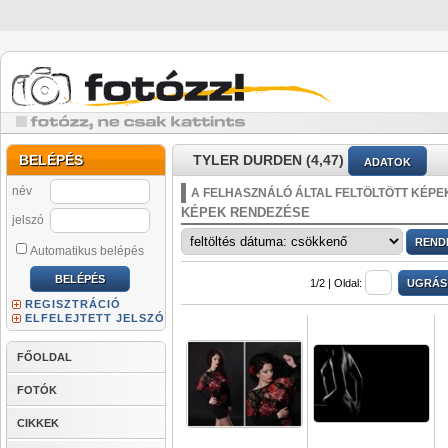
BELÉPÉS
TYLER DURDEN (4,47)
ADATOK
név
A FELHASZNÁLÓ ÁLTAL FELTÖLTÖTT KÉPE
KÉPEK RENDEZÉSE
jelszó
Automatikus belépés
1/2 |
Oldal:
REGISZTRÁCIÓ
ELFELEJTETT JELSZÓ
FŐOLDAL
FOTÓK
CIKKEK