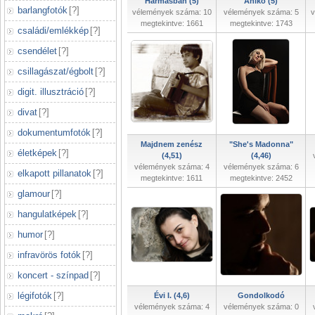
Hármasban (5)
Anikó (5)
barlangfotók
[
?
]
vélemények száma: 10
vélemények száma: 5
v
megtekintve: 1661
megtekintve: 1743
családi/emlékkép
[
?
]
csendélet
[
?
]
csillagászat/égbolt
[
?
]
digit. illusztráció
[
?
]
divat
[
?
]
dokumentumfotók
[
?
]
Majdnem zenész
"She's Madonna"
életképek
[
?
]
(4,51)
(4,46)
vélemények száma: 4
vélemények száma: 6
elkapott pillanatok
[
?
]
megtekintve: 1611
megtekintve: 2452
glamour
[
?
]
hangulatképek
[
?
]
humor
[
?
]
infravörös fotók
[
?
]
koncert - színpad
[
?
]
légifotók
[
?
]
Évi I. (4,6)
Gondolkodó
vélemények száma: 4
vélemények száma: 0