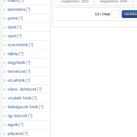
makró
[
?
]
megtekintve: 1653
megtekintve: 1644
panoráma
[
?
]
1/2 |
Oldal:
portré
[
?
]
riport
[
?
]
sport
[
?
]
szociofotók
[
?
]
tájkép
[
?
]
tárgyfotók
[
?
]
természet
[
?
]
utcaifotók
[
?
]
város, építészet
[
?
]
vízalatti fotók
[
?
]
feldolgozott fotók
[
?
]
így készült
[
?
]
egyéb
[
?
]
pályázat
[
?
]