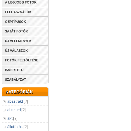
A LEGJOBB FOTÓK
FELHASZNÁLÓK
GÉPTÍPUSOK
SAJÁT FOTÓK
ÚJ VÉLEMÉNYEK
ÚJ VÁLASZOK
FOTÓK FELTÖLTÉSE
ISMERTETŐ
SZABÁLYZAT
KATEGÓRIÁK
absztrakt
[
?
]
abszurd
[
?
]
akt
[
?
]
állatfotók
[
?
]