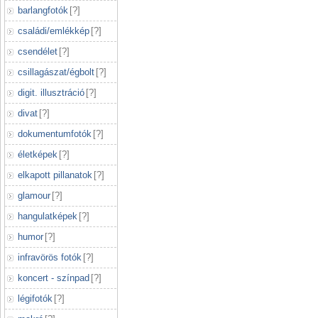
barlangfotók
[
?
]
családi/emlékkép
[
?
]
csendélet
[
?
]
csillagászat/égbolt
[
?
]
digit. illusztráció
[
?
]
divat
[
?
]
dokumentumfotók
[
?
]
életképek
[
?
]
elkapott pillanatok
[
?
]
glamour
[
?
]
hangulatképek
[
?
]
humor
[
?
]
infravörös fotók
[
?
]
koncert - színpad
[
?
]
légifotók
[
?
]