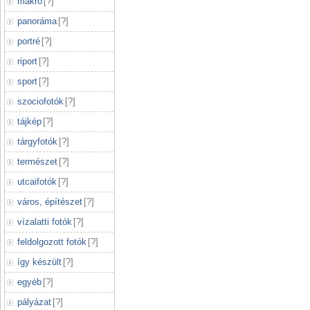
makró
[
?
]
panoráma
[
?
]
portré
[
?
]
riport
[
?
]
sport
[
?
]
szociofotók
[
?
]
tájkép
[
?
]
tárgyfotók
[
?
]
természet
[
?
]
utcaifotók
[
?
]
város, építészet
[
?
]
vízalatti fotók
[
?
]
feldolgozott fotók
[
?
]
így készült
[
?
]
egyéb
[
?
]
pályázat
[
?
]