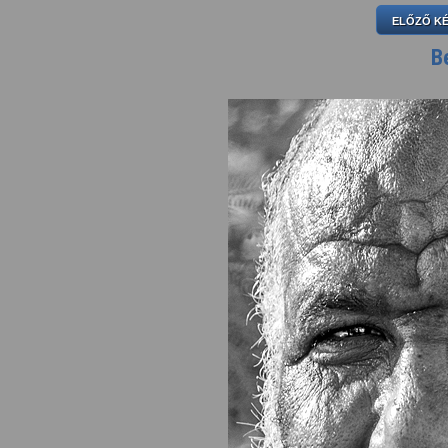
ELŐZŐ K
B