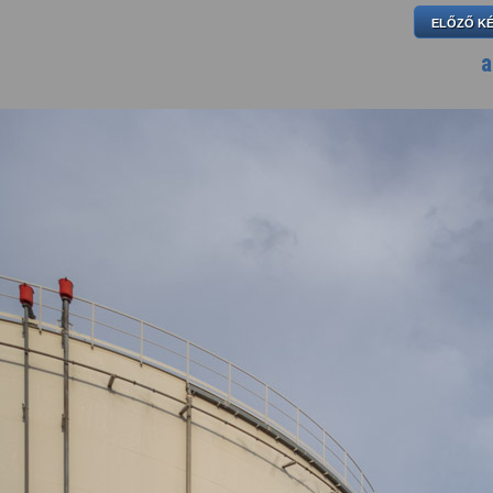
ELŐZŐ K
a