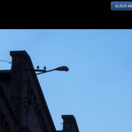
ELŐZŐ K