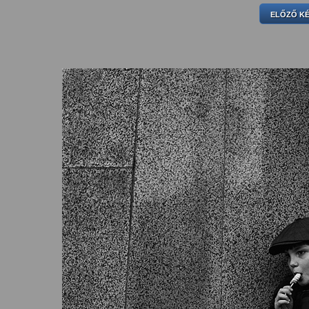
ELŐZŐ K