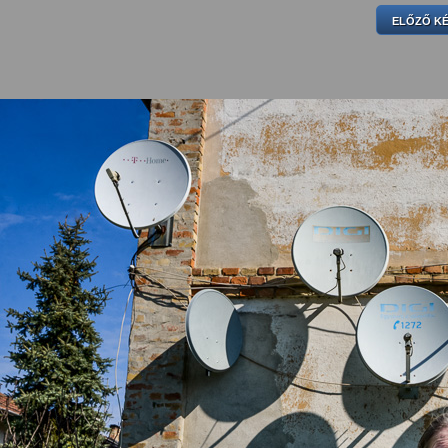
ELŐZŐ K