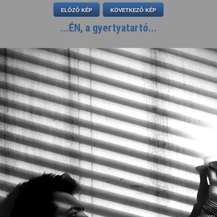
ELŐZŐ KÉP
KÖVETKEZŐ KÉP
...ÉN, a gyertyatartó...