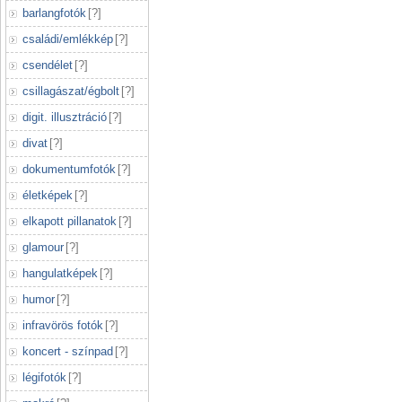
barlangfotók
[
?
]
családi/emlékkép
[
?
]
csendélet
[
?
]
csillagászat/égbolt
[
?
]
digit. illusztráció
[
?
]
divat
[
?
]
dokumentumfotók
[
?
]
életképek
[
?
]
elkapott pillanatok
[
?
]
glamour
[
?
]
hangulatképek
[
?
]
humor
[
?
]
infravörös fotók
[
?
]
koncert - színpad
[
?
]
légifotók
[
?
]