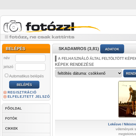
BELÉPÉS
SKADAMROS (3,81)
ADATOK
név
A FELHASZNÁLÓ ÁLTAL FELTÖLTÖTT KÉPE
KÉPEK RENDEZÉSE
jelszó
Automatikus belépés
REGISZTRÁCIÓ
ELFELEJTETT JELSZÓ
FŐOLDAL
FOTÓK
Lekésve / Nikistre
CIKKEK
vélemények 
megtekintve