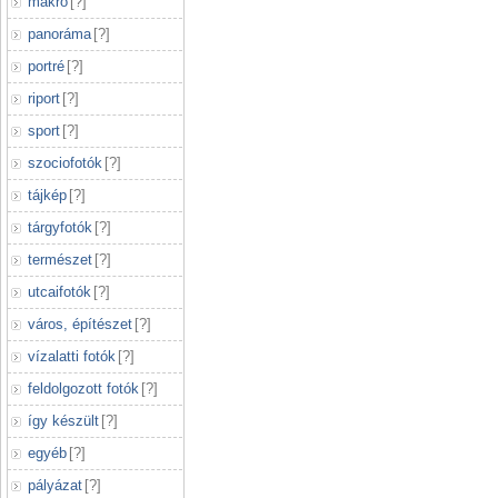
makró
[
?
]
panoráma
[
?
]
portré
[
?
]
riport
[
?
]
sport
[
?
]
szociofotók
[
?
]
tájkép
[
?
]
tárgyfotók
[
?
]
természet
[
?
]
utcaifotók
[
?
]
város, építészet
[
?
]
vízalatti fotók
[
?
]
feldolgozott fotók
[
?
]
így készült
[
?
]
egyéb
[
?
]
pályázat
[
?
]