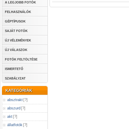
A LEGJOBB FOTÓK
FELHASZNÁLÓK
GÉPTÍPUSOK
SAJÁT FOTÓK
ÚJ VÉLEMÉNYEK
ÚJ VÁLASZOK
FOTÓK FELTÖLTÉSE
ISMERTETŐ
SZABÁLYZAT
KATEGÓRIÁK
absztrakt
[
?
]
abszurd
[
?
]
akt
[
?
]
állatfotók
[
?
]