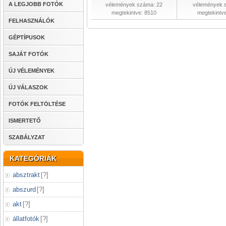
A LEGJOBB FOTÓK
vélemények száma: 22
vélemények 
megtekintve: 8510
megtekintv
FELHASZNÁLÓK
GÉPTÍPUSOK
SAJÁT FOTÓK
ÚJ VÉLEMÉNYEK
ÚJ VÁLASZOK
FOTÓK FELTÖLTÉSE
ISMERTETŐ
SZABÁLYZAT
KATEGÓRIÁK
absztrakt
[
?
]
abszurd
[
?
]
akt
[
?
]
állatfotók
[
?
]