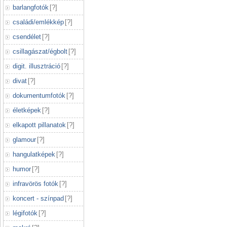
barlangfotók
[
?
]
családi/emlékkép
[
?
]
csendélet
[
?
]
csillagászat/égbolt
[
?
]
digit. illusztráció
[
?
]
divat
[
?
]
dokumentumfotók
[
?
]
életképek
[
?
]
elkapott pillanatok
[
?
]
glamour
[
?
]
hangulatképek
[
?
]
humor
[
?
]
infravörös fotók
[
?
]
koncert - színpad
[
?
]
légifotók
[
?
]