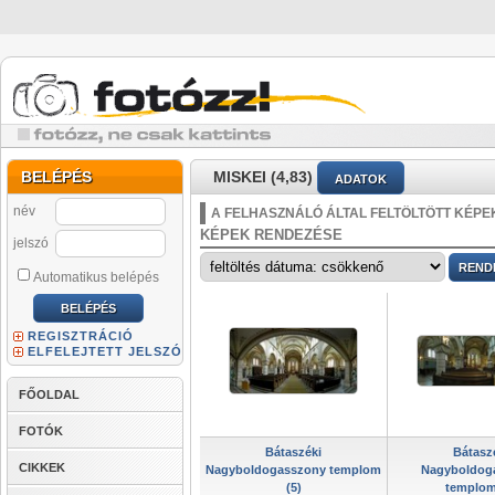
BELÉPÉS
MISKEI (4,83)
ADATOK
név
A FELHASZNÁLÓ ÁLTAL FELTÖLTÖTT KÉPE
KÉPEK RENDEZÉSE
jelszó
Automatikus belépés
REGISZTRÁCIÓ
ELFELEJTETT JELSZÓ
FŐOLDAL
FOTÓK
Bátaszéki
Bátasz
CIKKEK
Nagyboldogasszony templom
Nagyboldog
(5)
templom