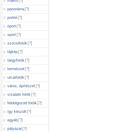
makró
[
?
]
panoráma
[
?
]
portré
[
?
]
riport
[
?
]
sport
[
?
]
szociofotók
[
?
]
tájkép
[
?
]
tárgyfotók
[
?
]
természet
[
?
]
utcaifotók
[
?
]
város, építészet
[
?
]
vízalatti fotók
[
?
]
feldolgozott fotók
[
?
]
így készült
[
?
]
egyéb
[
?
]
pályázat
[
?
]