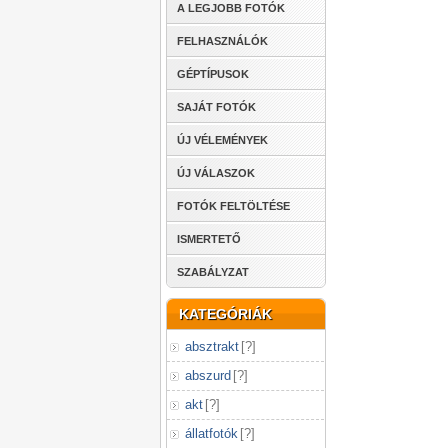
A LEGJOBB FOTÓK
FELHASZNÁLÓK
GÉPTÍPUSOK
SAJÁT FOTÓK
ÚJ VÉLEMÉNYEK
ÚJ VÁLASZOK
FOTÓK FELTÖLTÉSE
ISMERTETŐ
SZABÁLYZAT
KATEGÓRIÁK
absztrakt
[
?
]
abszurd
[
?
]
akt
[
?
]
állatfotók
[
?
]