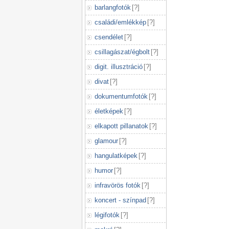
barlangfotók
[
?
]
családi/emlékkép
[
?
]
csendélet
[
?
]
csillagászat/égbolt
[
?
]
digit. illusztráció
[
?
]
divat
[
?
]
dokumentumfotók
[
?
]
életképek
[
?
]
elkapott pillanatok
[
?
]
glamour
[
?
]
hangulatképek
[
?
]
humor
[
?
]
infravörös fotók
[
?
]
koncert - színpad
[
?
]
légifotók
[
?
]