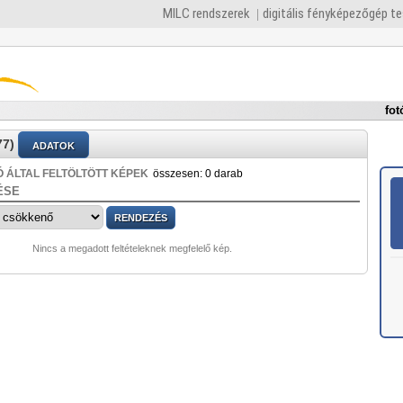
MILC rendszerek
digitális fényképezőgép t
fot
77)
ADATOK
 ÁLTAL FELTÖLTÖTT KÉPEK
összesen: 0 darab
ÉSE
Nincs a megadott feltételeknek megfelelő kép.