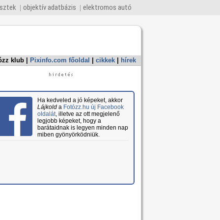
esztek
objektív adatbázis
elektromos autó
ózz klub
|
Pixinfo.com főoldal
|
cikkek
|
hírek
Ha kedveled a jó képeket, akkor
Lájkold
a
Fotózz.hu új Facebook
oldalát
, illetve az ott megjelenő
legjobb képeket, hogy a
barátaidnak is legyen minden nap
miben gyönyörködniük.