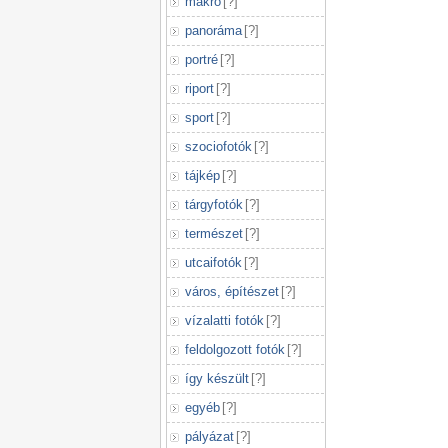
makró
[
?
]
panoráma
[
?
]
portré
[
?
]
riport
[
?
]
sport
[
?
]
szociofotók
[
?
]
tájkép
[
?
]
tárgyfotók
[
?
]
természet
[
?
]
utcaifotók
[
?
]
város, építészet
[
?
]
vízalatti fotók
[
?
]
feldolgozott fotók
[
?
]
így készült
[
?
]
egyéb
[
?
]
pályázat
[
?
]