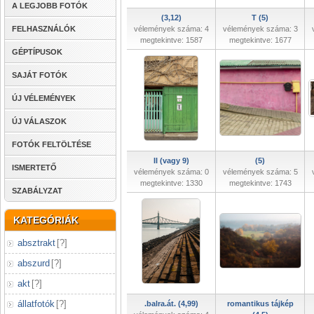
A LEGJOBB FOTÓK
(3,12)
T (5)
FELHASZNÁLÓK
vélemények száma: 4
vélemények száma: 3
megtekintve: 1587
megtekintve: 1677
GÉPTÍPUSOK
SAJÁT FOTÓK
ÚJ VÉLEMÉNYEK
ÚJ VÁLASZOK
FOTÓK FELTÖLTÉSE
II (vagy 9)
(5)
ISMERTETŐ
vélemények száma: 0
vélemények száma: 5
megtekintve: 1330
megtekintve: 1743
SZABÁLYZAT
KATEGÓRIÁK
absztrakt
[
?
]
abszurd
[
?
]
akt
[
?
]
állatfotók
[
?
]
.balra.át. (4,99)
romantikus tájkép