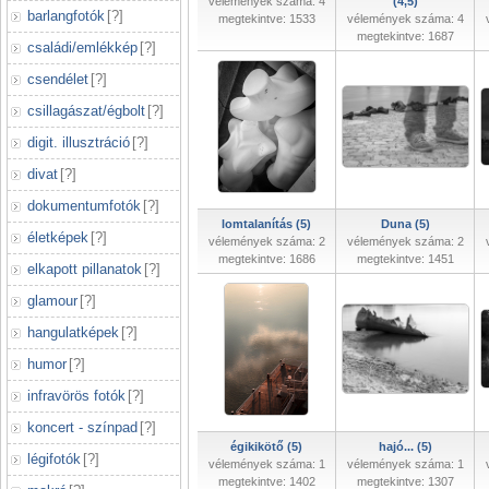
vélemények száma: 4
(4,5)
barlangfotók
[
?
]
megtekintve: 1533
vélemények száma: 4
megtekintve: 1687
családi/emlékkép
[
?
]
csendélet
[
?
]
csillagászat/égbolt
[
?
]
digit. illusztráció
[
?
]
divat
[
?
]
dokumentumfotók
[
?
]
lomtalanítás (5)
Duna (5)
életképek
[
?
]
vélemények száma: 2
vélemények száma: 2
megtekintve: 1686
megtekintve: 1451
elkapott pillanatok
[
?
]
glamour
[
?
]
hangulatképek
[
?
]
humor
[
?
]
infravörös fotók
[
?
]
koncert - színpad
[
?
]
égikikötő (5)
hajó... (5)
légifotók
[
?
]
vélemények száma: 1
vélemények száma: 1
megtekintve: 1402
megtekintve: 1307