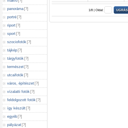
makró
[
?
]
panoráma
[
?
]
1/8 |
Oldal:
portré
[
?
]
riport
[
?
]
sport
[
?
]
szociofotók
[
?
]
tájkép
[
?
]
tárgyfotók
[
?
]
természet
[
?
]
utcaifotók
[
?
]
város, építészet
[
?
]
vízalatti fotók
[
?
]
feldolgozott fotók
[
?
]
így készült
[
?
]
egyéb
[
?
]
pályázat
[
?
]