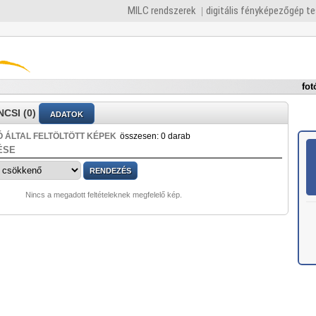
MILC rendszerek
digitális fényképezőgép t
fot
CSI (0)
ADATOK
 ÁLTAL FELTÖLTÖTT KÉPEK
összesen: 0 darab
ÉSE
Nincs a megadott feltételeknek megfelelő kép.