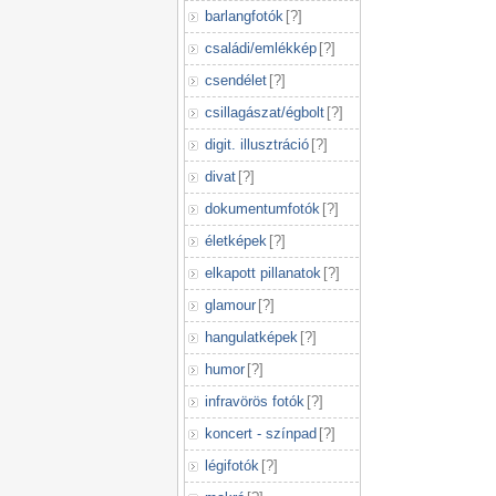
barlangfotók
[
?
]
családi/emlékkép
[
?
]
csendélet
[
?
]
csillagászat/égbolt
[
?
]
digit. illusztráció
[
?
]
divat
[
?
]
dokumentumfotók
[
?
]
életképek
[
?
]
elkapott pillanatok
[
?
]
glamour
[
?
]
hangulatképek
[
?
]
humor
[
?
]
infravörös fotók
[
?
]
koncert - színpad
[
?
]
légifotók
[
?
]