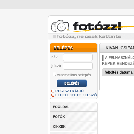
BELÉPÉS
KIVAN_CSIFAN
név
A FELHASZNÁLÓ
KÉPEK RENDEZ
jelszó
Automatikus belépés
REGISZTRÁCIÓ
ELFELEJTETT JELSZÓ
FŐOLDAL
FOTÓK
CIKKEK