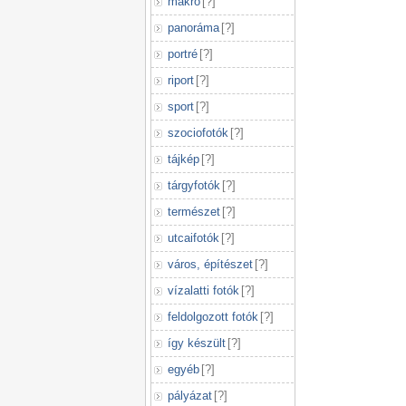
makró
[
?
]
panoráma
[
?
]
portré
[
?
]
riport
[
?
]
sport
[
?
]
szociofotók
[
?
]
tájkép
[
?
]
tárgyfotók
[
?
]
természet
[
?
]
utcaifotók
[
?
]
város, építészet
[
?
]
vízalatti fotók
[
?
]
feldolgozott fotók
[
?
]
így készült
[
?
]
egyéb
[
?
]
pályázat
[
?
]