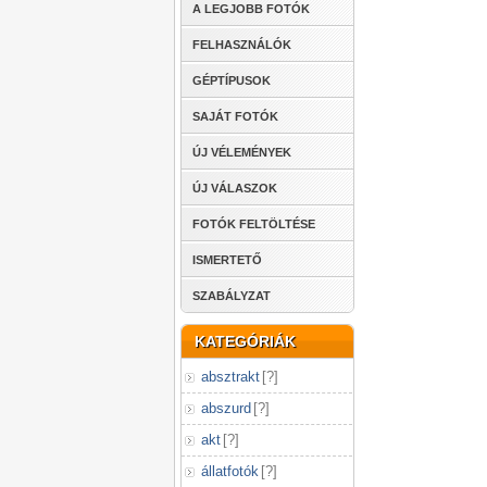
A LEGJOBB FOTÓK
FELHASZNÁLÓK
GÉPTÍPUSOK
SAJÁT FOTÓK
ÚJ VÉLEMÉNYEK
ÚJ VÁLASZOK
FOTÓK FELTÖLTÉSE
ISMERTETŐ
SZABÁLYZAT
KATEGÓRIÁK
absztrakt
[
?
]
abszurd
[
?
]
akt
[
?
]
állatfotók
[
?
]