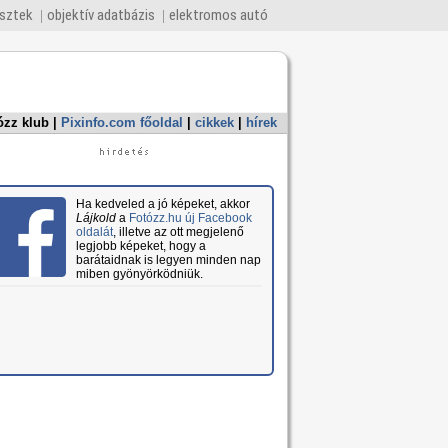
esztek
objektív adatbázis
elektromos autó
ózz klub
|
Pixinfo.com főoldal
|
cikkek
|
hírek
Ha kedveled a jó képeket, akkor
Lájkold
a
Fotózz.hu új Facebook
oldalát
, illetve az ott megjelenő
legjobb képeket, hogy a
barátaidnak is legyen minden nap
miben gyönyörködniük.