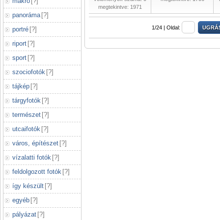
makró
[
?
]
megtekintve: 1971
panoráma
[
?
]
1/24 |
Oldal:
portré
[
?
]
riport
[
?
]
sport
[
?
]
szociofotók
[
?
]
tájkép
[
?
]
tárgyfotók
[
?
]
természet
[
?
]
utcaifotók
[
?
]
város, építészet
[
?
]
vízalatti fotók
[
?
]
feldolgozott fotók
[
?
]
így készült
[
?
]
egyéb
[
?
]
pályázat
[
?
]