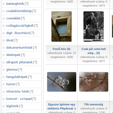
megtekintve: 1606
vélemények száma: 0
barlangfotók
[
?
]
megtekintve: 1873
családi/emlékkép
[
?
]
csendélet
[
?
]
csillagászat/égbolt
[
?
]
digit. illusztráció
[
?
]
divat
[
?
]
dokumentumfotók
[
?
]
Festő-köz (5)
Csak pár centi kell
vélemények száma: 12
még... (5)
életképek
[
?
]
megtekintve: 2006
vélemények száma: 6
megtekintve: 1877
elkapott pillanatok
[
?
]
glamour
[
?
]
hangulatképek
[
?
]
humor
[
?
]
infravörös fotók
[
?
]
koncert - színpad
[
?
]
Egyszer ígértem egy
Téli semmiség
légifotók
[
?
]
elefántot Pilipárnak :)
vélemények száma: 0
vélemények száma: 0
megtekintve: 1706