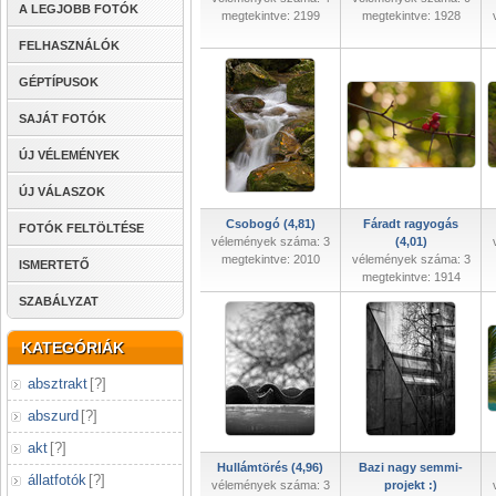
A LEGJOBB FOTÓK
megtekintve: 2199
megtekintve: 1928
FELHASZNÁLÓK
GÉPTÍPUSOK
SAJÁT FOTÓK
ÚJ VÉLEMÉNYEK
ÚJ VÁLASZOK
Csobogó (4,81)
Fáradt ragyogás
FOTÓK FELTÖLTÉSE
vélemények száma: 3
(4,01)
megtekintve: 2010
vélemények száma: 3
ISMERTETŐ
megtekintve: 1914
SZABÁLYZAT
KATEGÓRIÁK
absztrakt
[
?
]
abszurd
[
?
]
akt
[
?
]
Hullámtörés (4,96)
Bazi nagy semmi-
állatfotók
[
?
]
vélemények száma: 3
projekt :)