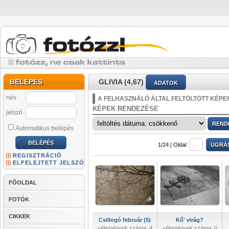
BELÉPÉS
GLIVIA (4,67)
ADATOK
név
A FELHASZNÁLÓ ÁLTAL FELTÖLTÖTT KÉPE
KÉPEK RENDEZÉSE
jelszó
Automatikus belépés
1/24 |
Oldal:
REGISZTRÁCIÓ
ELFELEJTETT JELSZÓ
FŐOLDAL
FOTÓK
CIKKEK
Csillogó február (5)
Kő' virág?
vélemények száma: 4
vélemények száma: 0