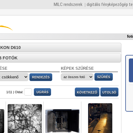
MILC rendszerek
digitális fényképezőgép t
fot
NIKON D610
B FOTÓK
ÉSE
KÉPEK SZŰRÉSE
1/11 |
Oldal:
KÖVETKEZŐ
UTOLSÓ