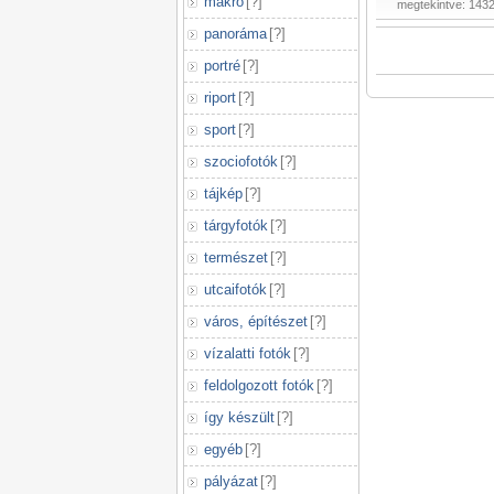
makró
[
?
]
megtekintve: 143
panoráma
[
?
]
portré
[
?
]
riport
[
?
]
sport
[
?
]
szociofotók
[
?
]
tájkép
[
?
]
tárgyfotók
[
?
]
természet
[
?
]
utcaifotók
[
?
]
város, építészet
[
?
]
vízalatti fotók
[
?
]
feldolgozott fotók
[
?
]
így készült
[
?
]
egyéb
[
?
]
pályázat
[
?
]