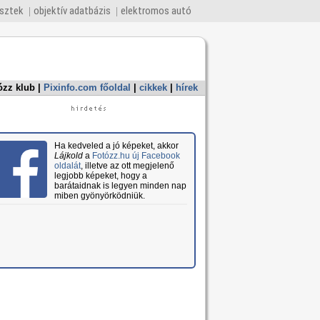
esztek
objektív adatbázis
elektromos autó
ózz klub
|
Pixinfo.com főoldal
|
cikkek
|
hírek
Ha kedveled a jó képeket, akkor
Lájkold
a
Fotózz.hu új Facebook
oldalát
, illetve az ott megjelenő
legjobb képeket, hogy a
barátaidnak is legyen minden nap
miben gyönyörködniük.