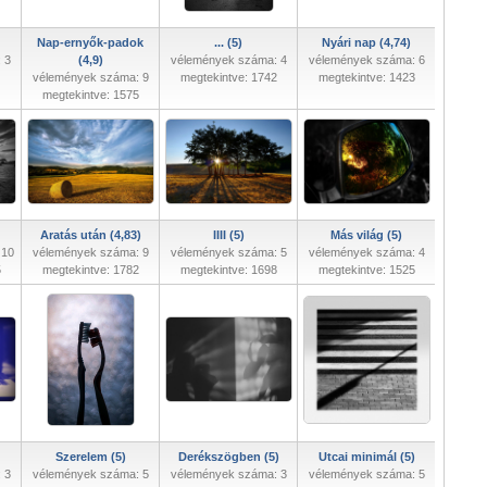
Nap-ernyők-padok
... (5)
Nyári nap (4,74)
 3
(4,9)
vélemények száma: 4
vélemények száma: 6
vélemények száma: 9
megtekintve: 1742
megtekintve: 1423
megtekintve: 1575
Aratás után (4,83)
IIII (5)
Más világ (5)
 10
vélemények száma: 9
vélemények száma: 5
vélemények száma: 4
5
megtekintve: 1782
megtekintve: 1698
megtekintve: 1525
Szerelem (5)
Derékszögben (5)
Utcai minimál (5)
 3
vélemények száma: 5
vélemények száma: 3
vélemények száma: 5