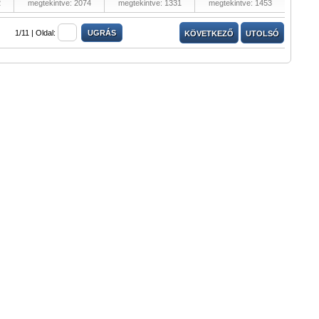
2
megtekintve: 2074
megtekintve: 1331
megtekintve: 1453
1/11 |
Oldal:
KÖVETKEZŐ
UTOLSÓ