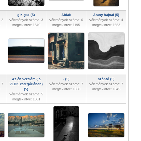
giz-gaz (5)
Ablak
Arany hajnal (5)
 2
vélemények száma: 3
vélemények száma: 0
vélemények száma: 4
6
megtekintve: 1349
megtekintve: 1195
megtekintve: 1663
Az én verzióm ( a
- (5)
szántó (5)
 7
VLDK kategóriában)
vélemények száma: 7
vélemények száma: 7
9
(5)
megtekintve: 1650
megtekintve: 1645
vélemények száma: 5
megtekintve: 1381