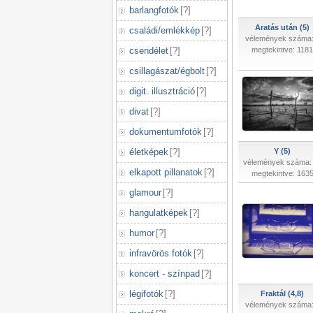
barlangfotók
[
?
]
Aratás után (5)
családi/emlékkép
[
?
]
vélemények száma:
csendélet
[
?
]
megtekintve: 1181
csillagászat/égbolt
[
?
]
digit. illusztráció
[
?
]
divat
[
?
]
dokumentumfotók
[
?
]
életképek
[
?
]
Y (5)
vélemények száma:
elkapott pillanatok
[
?
]
megtekintve: 163
glamour
[
?
]
hangulatképek
[
?
]
humor
[
?
]
infravörös fotók
[
?
]
koncert - színpad
[
?
]
légifotók
[
?
]
Fraktál (4,8)
vélemények száma: