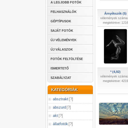
A LEGJOBB FOTÓK
FELHASZNÁLÓK
Árnyékszék (5)
vélemények száma:
GÉPTÍPUSOK
megtekintve: 121
SAJÁT FOTÓK
ÚJ VÉLEMÉNYEK
ÚJ VÁLASZOK
FOTÓK FELTÖLTÉSE
ISMERTETŐ
* (4,92)
vélemények száma:
SZABÁLYZAT
megtekintve: 421
KATEGÓRIÁK
absztrakt
[
?
]
abszurd
[
?
]
akt
[
?
]
állatfotók
[
?
]