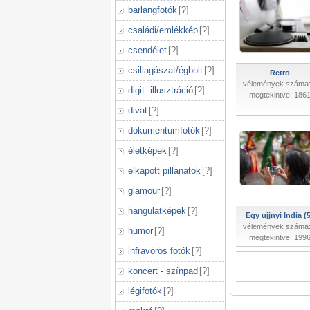
barlangfotók
[
?
]
családi/emlékkép
[
?
]
csendélet
[
?
]
csillagászat/égbolt
[
?
]
Retro
vélemények száma:
digit. illusztráció
[
?
]
megtekintve: 186
divat
[
?
]
dokumentumfotók
[
?
]
életképek
[
?
]
elkapott pillanatok
[
?
]
glamour
[
?
]
hangulatképek
[
?
]
Egy ujjnyi India (
vélemények száma:
humor
[
?
]
megtekintve: 199
infravörös fotók
[
?
]
koncert - színpad
[
?
]
légifotók
[
?
]