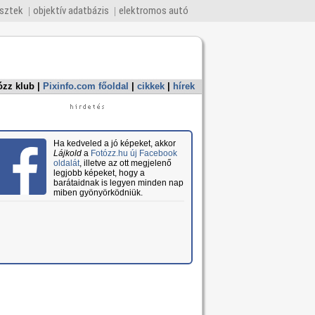
esztek
objektív adatbázis
elektromos autó
ózz klub
|
Pixinfo.com főoldal
|
cikkek
|
hírek
Ha kedveled a jó képeket, akkor
Lájkold
a
Fotózz.hu új Facebook
oldalát
, illetve az ott megjelenő
legjobb képeket, hogy a
barátaidnak is legyen minden nap
miben gyönyörködniük.