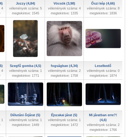
4)
Jozzy (4,84)
Vöcsök (3,98)
Őszi kép (4,66)
 4
vélemények száma: 5
vélemények száma: 4
vélemények száma: 8
9
megtekintve: 1545
megtekintve: 1335
megtekintve: 1836
5)
Szegfű gomba (4,5)
fogságban (4,34)
Leselkedő
 4
vélemények száma: 1
vélemények száma: 2
vélemények száma: 0
9
megtekintve: 1771
megtekintve: 1758
megtekintve: 1874
Délutáni őrjárat (5)
Éjszakai járat (5)
Mi járatban erre?!
 1
vélemények száma: 1
vélemények száma: 1
(4,6)
9
megtekintve: 1449
megtekintve: 1472
vélemények száma: 2
megtekintve: 1766