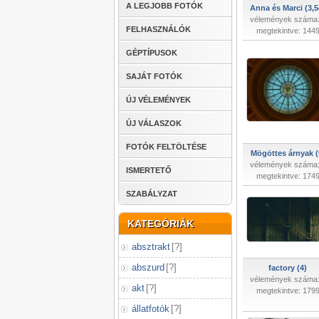
A LEGJOBB FOTÓK
Anna és Marci (3,5
vélemények száma:
FELHASZNÁLÓK
megtekintve: 144
GÉPTÍPUSOK
SAJÁT FOTÓK
ÚJ VÉLEMÉNYEK
ÚJ VÁLASZOK
FOTÓK FELTÖLTÉSE
Mögöttes árnyak (
vélemények száma:
ISMERTETŐ
megtekintve: 174
SZABÁLYZAT
KATEGÓRIÁK
absztrakt
[
?
]
abszurd
[
?
]
factory (4)
vélemények száma:
akt
[
?
]
megtekintve: 179
állatfotók
[
?
]