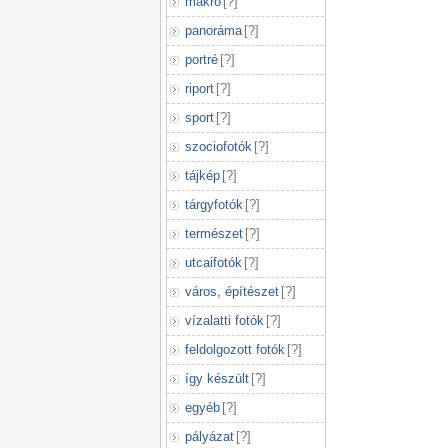
makró
[
?
]
panoráma
[
?
]
portré
[
?
]
riport
[
?
]
sport
[
?
]
szociofotók
[
?
]
tájkép
[
?
]
tárgyfotók
[
?
]
természet
[
?
]
utcaifotók
[
?
]
város, építészet
[
?
]
vízalatti fotók
[
?
]
feldolgozott fotók
[
?
]
így készült
[
?
]
egyéb
[
?
]
pályázat
[
?
]