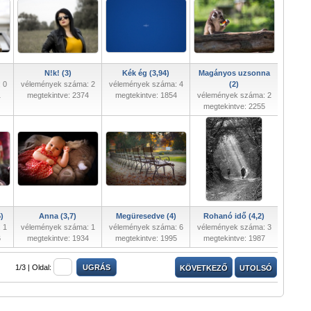
N!k! (3)
Kék ég (3,94)
Magányos uzsonna
 0
vélemények száma: 2
vélemények száma: 4
(2)
1
megtekintve: 2374
megtekintve: 1854
vélemények száma: 2
megtekintve: 2255
5)
Anna (3,7)
Megüresedve (4)
Rohanó idő (4,2)
 1
vélemények száma: 1
vélemények száma: 6
vélemények száma: 3
6
megtekintve: 1934
megtekintve: 1995
megtekintve: 1987
1/3 |
Oldal:
KÖVETKEZŐ
UTOLSÓ