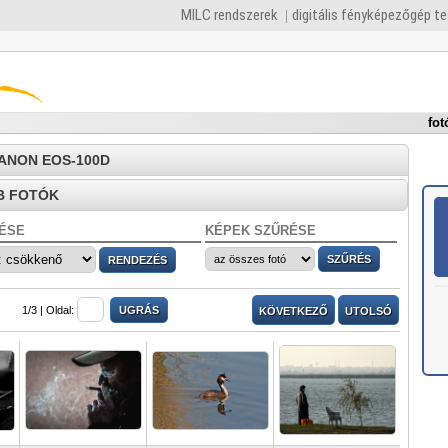
MILC rendszerek
digitális fényképezőgép t
fot
CANON EOS-100D
B FOTÓK
ÉSE
KÉPEK SZŰRÉSE
1/3 |
Oldal:
KÖVETKEZŐ
UTOLSÓ