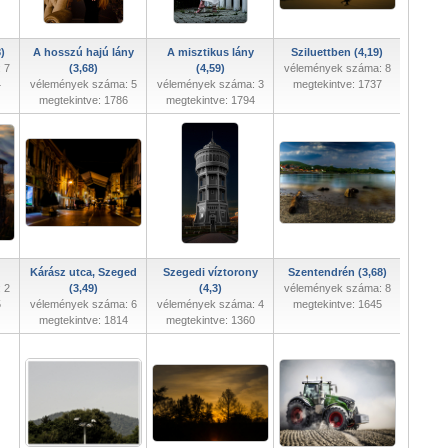
)
A hosszú hajú lány
A misztikus lány
Sziluettben (4,19)
 7
(3,68)
(4,59)
vélemények száma: 8
4
vélemények száma: 5
vélemények száma: 3
megtekintve: 1737
megtekintve: 1786
megtekintve: 1794
Kárász utca, Szeged
Szegedi víztorony
Szentendrén (3,68)
 2
(3,49)
(4,3)
vélemények száma: 8
5
vélemények száma: 6
vélemények száma: 4
megtekintve: 1645
megtekintve: 1814
megtekintve: 1360