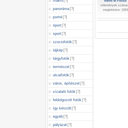
makró
[
?
]
Retro In Focus
vélemények száma:
panoráma
[
?
]
megtekintve: 185
portré
[
?
]
riport
[
?
]
sport
[
?
]
szociofotók
[
?
]
tájkép
[
?
]
tárgyfotók
[
?
]
természet
[
?
]
utcaifotók
[
?
]
város, építészet
[
?
]
vízalatti fotók
[
?
]
feldolgozott fotók
[
?
]
így készült
[
?
]
egyéb
[
?
]
pályázat
[
?
]