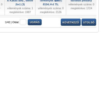
A KakasTaréj , illetve
Termények 🔇⛔
idősebb példány
 0
2in1 (3)
8154;🔆ԁ 75;
vélemények száma: 0
9
vélemények száma: 1
vélemények száma: 0
megtekintve: 1724
megtekintve: 1987
megtekintve: 2126
1/42 |
Oldal:
KÖVETKEZŐ
UTOLSÓ