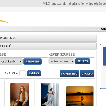
MILC rendszerek
digitális fényképezőgép t
fot
NIKON D7000
B FOTÓK
ÉSE
KÉPEK SZŰRÉSE
1/42 |
Oldal:
KÖVETKEZŐ
UTOLSÓ