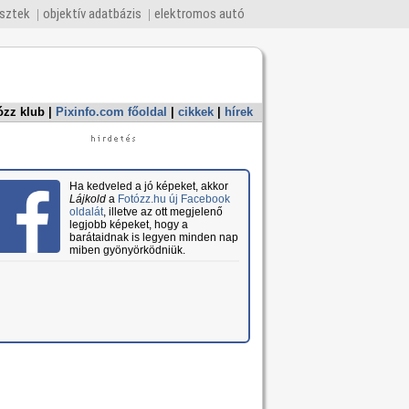
esztek
objektív adatbázis
elektromos autó
ózz klub
|
Pixinfo.com főoldal
|
cikkek
|
hírek
Ha kedveled a jó képeket, akkor
Lájkold
a
Fotózz.hu új Facebook
oldalát
, illetve az ott megjelenő
legjobb képeket, hogy a
barátaidnak is legyen minden nap
miben gyönyörködniük.