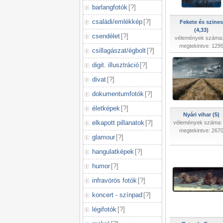
barlangfotók
[
?
]
családi/emlékkép
[
?
]
Fekete és szines
(4,33)
csendélet
[
?
]
vélemények száma:
megtekintve: 129
csillagászat/égbolt
[
?
]
digit. illusztráció
[
?
]
divat
[
?
]
dokumentumfotók
[
?
]
életképek
[
?
]
Nyári vihar (5)
elkapott pillanatok
[
?
]
vélemények száma:
megtekintve: 267
glamour
[
?
]
hangulatképek
[
?
]
humor
[
?
]
infravörös fotók
[
?
]
koncert - színpad
[
?
]
légifotók
[
?
]