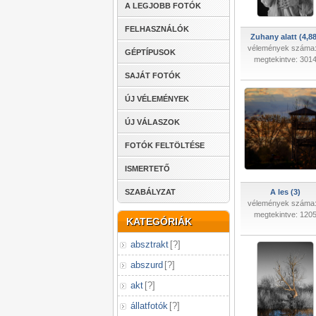
A LEGJOBB FOTÓK
FELHASZNÁLÓK
Zuhany alatt (4,88
vélemények száma:
GÉPTÍPUSOK
megtekintve: 301
SAJÁT FOTÓK
ÚJ VÉLEMÉNYEK
ÚJ VÁLASZOK
FOTÓK FELTÖLTÉSE
ISMERTETŐ
SZABÁLYZAT
A les (3)
vélemények száma:
megtekintve: 120
KATEGÓRIÁK
absztrakt
[
?
]
abszurd
[
?
]
akt
[
?
]
állatfotók
[
?
]