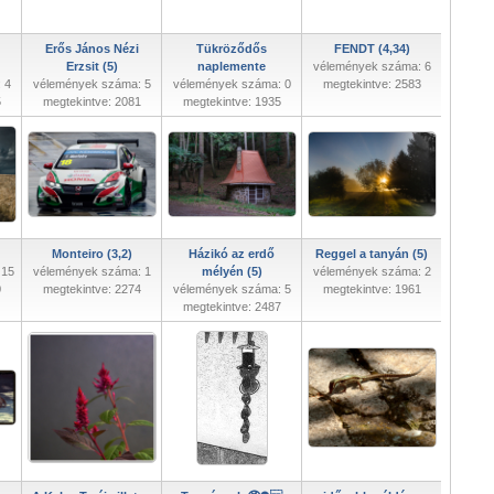
Erős János Nézi
Tükröződős
FENDT (4,34)
Erzsit (5)
naplemente
vélemények száma: 6
 4
vélemények száma: 5
vélemények száma: 0
megtekintve: 2583
5
megtekintve: 2081
megtekintve: 1935
Monteiro (3,2)
Házikó az erdő
Reggel a tanyán (5)
 15
vélemények száma: 1
mélyén (5)
vélemények száma: 2
0
megtekintve: 2274
vélemények száma: 5
megtekintve: 1961
megtekintve: 2487