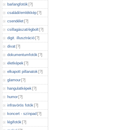
barlangfotók
[
?
]
családi/emlékkép
[
?
]
csendélet
[
?
]
csillagászat/égbolt
[
?
]
digit. illusztráció
[
?
]
divat
[
?
]
dokumentumfotók
[
?
]
életképek
[
?
]
elkapott pillanatok
[
?
]
glamour
[
?
]
hangulatképek
[
?
]
humor
[
?
]
infravörös fotók
[
?
]
koncert - színpad
[
?
]
légifotók
[
?
]