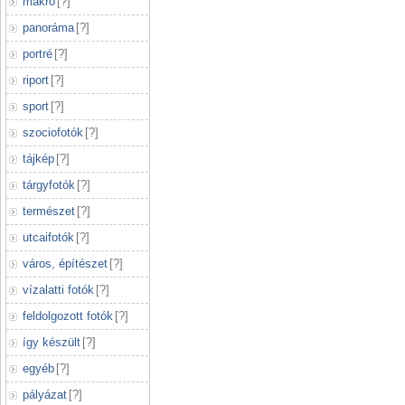
makró
[
?
]
panoráma
[
?
]
portré
[
?
]
riport
[
?
]
sport
[
?
]
szociofotók
[
?
]
tájkép
[
?
]
tárgyfotók
[
?
]
természet
[
?
]
utcaifotók
[
?
]
város, építészet
[
?
]
vízalatti fotók
[
?
]
feldolgozott fotók
[
?
]
így készült
[
?
]
egyéb
[
?
]
pályázat
[
?
]