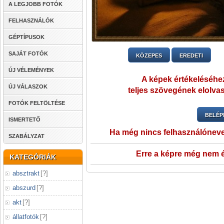
A LEGJOBB FOTÓK
FELHASZNÁLÓK
GÉPTÍPUSOK
SAJÁT FOTÓK
KÖZEPES
EREDETI
ÚJ VÉLEMÉNYEK
A képek értékeléséhez
ÚJ VÁLASZOK
teljes szövegének elolvas
FOTÓK FELTÖLTÉSE
BELÉP
ISMERTETŐ
Ha még nincs felhasználónev
SZABÁLYZAT
Erre a képre még nem é
KATEGÓRIÁK
absztrakt
[
?
]
abszurd
[
?
]
akt
[
?
]
állatfotók
[
?
]