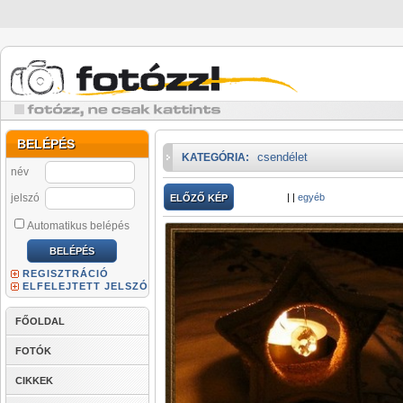
BELÉPÉS
csendélet
KATEGÓRIA:
név
jelszó
|
|
egyéb
ELŐZŐ KÉP
Automatikus belépés
REGISZTRÁCIÓ
ELFELEJTETT JELSZÓ
FŐOLDAL
FOTÓK
CIKKEK