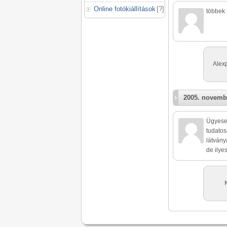
Online fotókiállítások
[
?
]
többek 
Alexp
2005. novemb
Ügyesen
tudatosa
látvány
de ilye