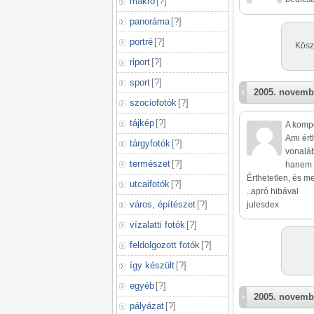
makró
[
?
]
panoráma
[
?
]
portré
[
?
]
Kösz
riport
[
?
]
sport
[
?
]
2005. novemb
szociofotók
[
?
]
tájkép
[
?
]
A kompo
Ami ért
tárgyfotók
[
?
]
vonalá
természet
[
?
]
hanem 
Érthetetlen, és 
utcaifotók
[
?
]
..apró hibával
város, építészet
[
?
]
julesdex
vízalatti fotók
[
?
]
feldolgozott fotók
[
?
]
így készült
[
?
]
egyéb
[
?
]
2005. novemb
pályázat
[
?
]