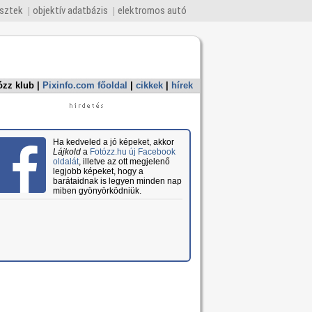
esztek
objektív adatbázis
elektromos autó
ózz klub
|
Pixinfo.com főoldal
|
cikkek
|
hírek
Ha kedveled a jó képeket, akkor
Lájkold
a
Fotózz.hu új Facebook
oldalát
, illetve az ott megjelenő
legjobb képeket, hogy a
barátaidnak is legyen minden nap
miben gyönyörködniük.