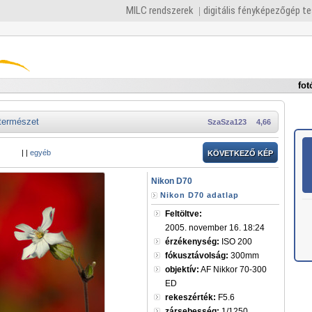
MILC rendszerek
digitális fényképezőgép t
fot
természet
SzaSza123
4,66
|
|
egyéb
KÖVETKEZŐ KÉP
Nikon D70
Nikon D70 adatlap
Feltöltve:
2005. november 16. 18:24
érzékenység:
ISO 200
fókusztávolság:
300mm
objektív:
AF Nikkor 70-300
ED
rekeszérték:
F5.6
zársebesség:
1/1250