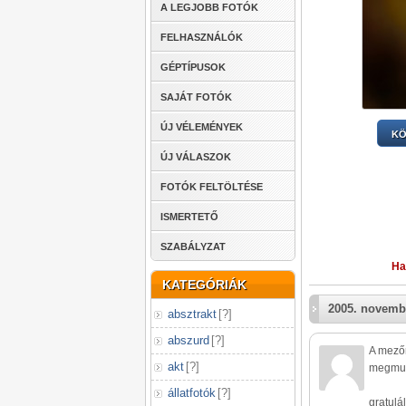
A LEGJOBB FOTÓK
FELHASZNÁLÓK
GÉPTÍPUSOK
SAJÁT FOTÓK
ÚJ VÉLEMÉNYEK
KÖ
ÚJ VÁLASZOK
FOTÓK FELTÖLTÉSE
ISMERTETŐ
SZABÁLYZAT
Ha
KATEGÓRIÁK
2005. novemb
absztrakt
[
?
]
abszurd
[
?
]
A mezőn
akt
[
?
]
megmut
állatfotók
[
?
]
gratulá