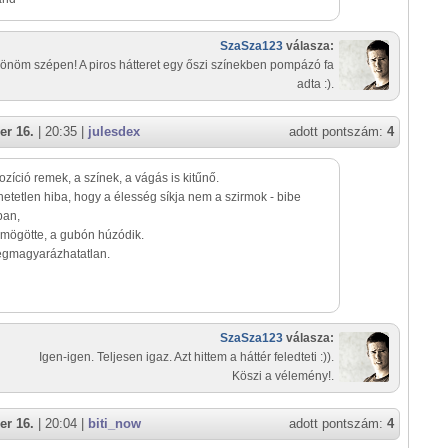
SzaSza123
válasza:
önöm szépen! A piros hátteret egy őszi színekben pompázó fa
adta :).
er 16.
| 20:35 |
julesdex
adott pontszám:
4
zíció remek, a színek, a vágás is kitűnő.
hetetlen hiba, hogy a élesség síkja nem a szirmok - bibe
ban,
mögötte, a gubón húzódik.
megmagyarázhatatlan.
SzaSza123
válasza:
Igen-igen. Teljesen igaz. Azt hittem a háttér feledteti :)).
Köszi a vélemény!.
er 16.
| 20:04 |
biti_now
adott pontszám:
4