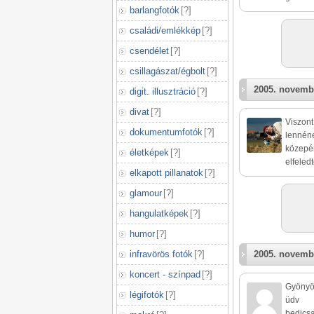
barlangfotók
[
?
]
családi/emlékkép
[
?
]
csendélet
[
?
]
csillagászat/égbolt
[
?
]
2005. novemb
digit. illusztráció
[
?
]
divat
[
?
]
Viszont
dokumentumfotók
[
?
]
lennéne
közepér
életképek
[
?
]
elfeled
elkapott pillanatok
[
?
]
glamour
[
?
]
hangulatképek
[
?
]
humor
[
?
]
infravörös fotók
[
?
]
2005. novemb
koncert - színpad
[
?
]
Gyönyör
légifotók
[
?
]
üdv
bedics