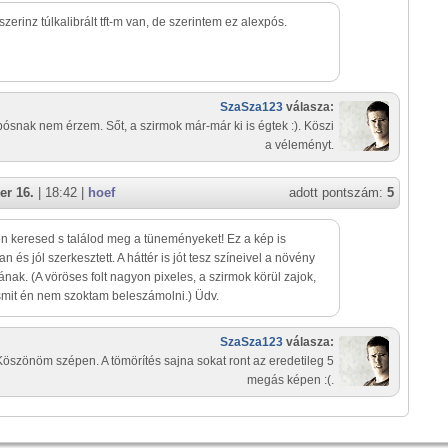
szerinz túlkalibrált tft-m van, de szerintem ez alexpós.
SzaSza123
válasza:
ósnak nem érzem. Sőt, a szirmok már-már ki is égtek :). Köszi
a véleményt.
er 16.
| 18:42 |
hoef
adott pontszám:
5
 keresed s találod meg a tüneményeket! Ez a kép is
n és jól szerkesztett. A háttér is jót tesz színeivel a növény
ának. (A vöröses folt nagyon pixeles, a szirmok körül zajok,
smit én nem szoktam beleszámolni.) Üdv.
SzaSza123
válasza:
Köszönöm szépen. A tömörítés sajna sokat ront az eredetileg 5
megás képen :(.