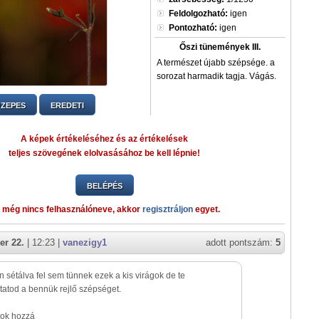
Feldolgozható:
igen
Pontozható:
igen
Őszi tünemények III.
A természet újabb szépsége. a
sorozat harmadik tagja. Vágás.
ZEPES
EREDETI
A képek értékeléséhez és az értékelések
teljes szövegének elolvasásához be kell lépnie!
BELÉPÉS
 még nincs felhasználóneve, akkor
regisztráljon
egyet.
er 22.
| 12:23 |
vanezigy1
adott pontszám:
5
 sétálva fel sem tünnek ezek a kis virágok de te
atod a bennük rejlő szépséget.
lok hozzá