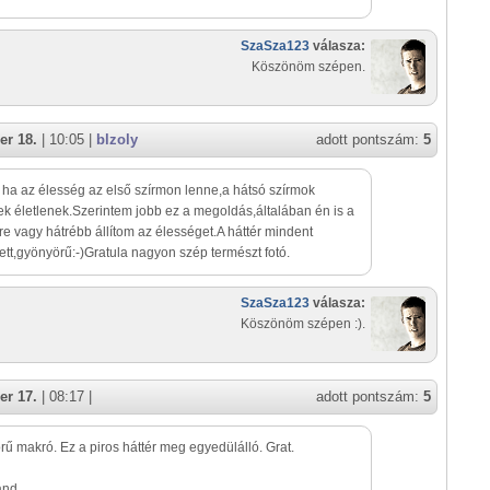
SzaSza123
válasza:
Köszönöm szépen.
er 18.
| 10:05 |
blzoly
adott pontszám:
5
 ha az élesség az első szírmon lenne,a hátsó szírmok
k életlenek.Szerintem jobb ez a megoldás,általában én is a
e vagy hátrébb állítom az élességet.A háttér mindent
tett,gyönyörű:-)Gratula nagyon szép természt fotó.
SzaSza123
válasza:
Köszönöm szépen :).
er 17.
| 08:17 |
adott pontszám:
5
ű makró. Ez a piros háttér meg egyedülálló. Grat.
and