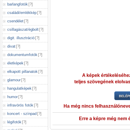
barlangfotók
[
?
]
családi/emlékkép
[
?
]
csendélet
[
?
]
csillagászat/égbolt
[
?
]
digit. illusztráció
[
?
]
divat
[
?
]
dokumentumfotók
[
?
]
életképek
[
?
]
elkapott pillanatok
[
?
]
A képek értékeléséhez
glamour
[
?
]
teljes szövegének elolvas
hangulatképek
[
?
]
BELÉP
humor
[
?
]
infravörös fotók
[
?
]
Ha még nincs felhasználónev
koncert - színpad
[
?
]
Erre a képre még nem é
légifotók
[
?
]