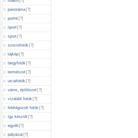
makró
[
?
]
panoráma
[
?
]
portré
[
?
]
riport
[
?
]
sport
[
?
]
szociofotók
[
?
]
tájkép
[
?
]
tárgyfotók
[
?
]
természet
[
?
]
utcaifotók
[
?
]
város, építészet
[
?
]
vízalatti fotók
[
?
]
feldolgozott fotók
[
?
]
így készült
[
?
]
egyéb
[
?
]
pályázat
[
?
]