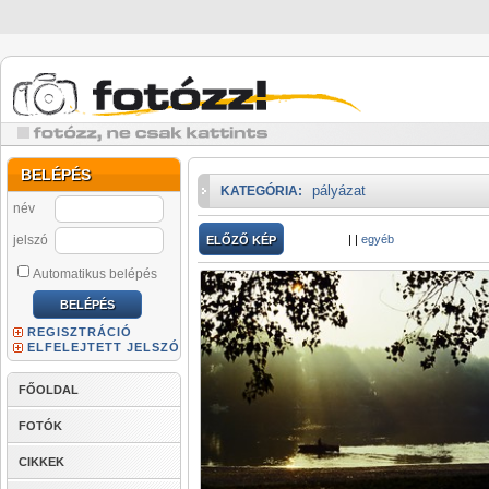
BELÉPÉS
pályázat
KATEGÓRIA:
név
jelszó
|
|
egyéb
ELŐZŐ KÉP
Automatikus belépés
REGISZTRÁCIÓ
ELFELEJTETT JELSZÓ
FŐOLDAL
FOTÓK
CIKKEK