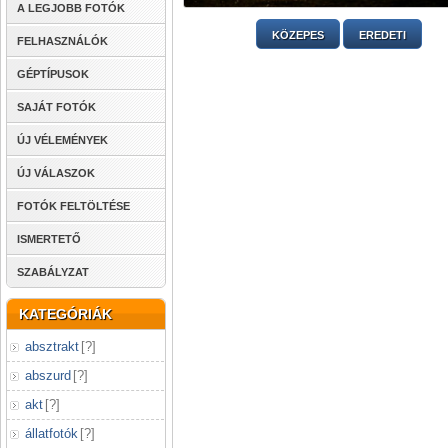
A LEGJOBB FOTÓK
KÖZEPES
EREDETI
FELHASZNÁLÓK
GÉPTÍPUSOK
SAJÁT FOTÓK
ÚJ VÉLEMÉNYEK
ÚJ VÁLASZOK
FOTÓK FELTÖLTÉSE
ISMERTETŐ
SZABÁLYZAT
KATEGÓRIÁK
absztrakt
[
?
]
abszurd
[
?
]
akt
[
?
]
állatfotók
[
?
]