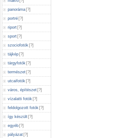
makró
[
?
]
panoráma
[
?
]
portré
[
?
]
riport
[
?
]
sport
[
?
]
szociofotók
[
?
]
tájkép
[
?
]
tárgyfotók
[
?
]
természet
[
?
]
utcaifotók
[
?
]
város, építészet
[
?
]
vízalatti fotók
[
?
]
feldolgozott fotók
[
?
]
így készült
[
?
]
egyéb
[
?
]
pályázat
[
?
]