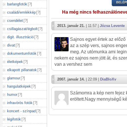
BELÉP
barlangfotók
[
?
]
Ha még nincs felhasználónev
családi/emlékkép
[
?
]
csendélet
[
?
]
2013. január 21.
| 11:57 |
Józsa Levente
csillagászat/égbolt
[
?
]
digit. illusztráció
[
?
]
Sajnos egyet értek az előző 
divat
[
?
]
az a szép vers, sajnos eng
meg. Az utómunka ami legin
dokumentumfotók
[
?
]
nekem ez sajnos nem jött át, és sz
életképek
[
?
]
van a vershez sem
elkapott pillanatok
[
?
]
glamour
[
?
]
2007. január 14.
| 22:09 |
DiaBloXv
hangulatképek
[
?
]
Számomra a kép nem fejez 
humor
[
?
]
eröltett.Nagy mennyiségű ké
infravörös fotók
[
?
]
koncert - színpad
[
?
]
légifotók
[
?
]