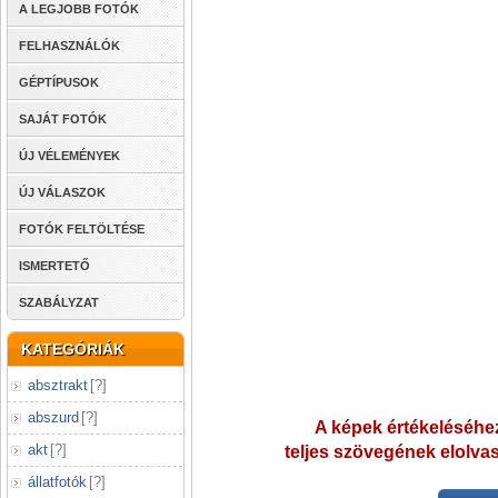
A LEGJOBB FOTÓK
FELHASZNÁLÓK
GÉPTÍPUSOK
SAJÁT FOTÓK
ÚJ VÉLEMÉNYEK
ÚJ VÁLASZOK
FOTÓK FELTÖLTÉSE
ISMERTETŐ
SZABÁLYZAT
KATEGÓRIÁK
absztrakt
[
?
]
abszurd
[
?
]
A képek értékeléséhez
akt
[
?
]
teljes szövegének elolvas
állatfotók
[
?
]