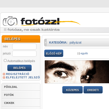
BELÉPÉS
pályázat
KATEGÓRIA:
név
jelszó
|
|
egyéb
ELŐZŐ KÉP
Automatikus belépés
REGISZTRÁCIÓ
ELFELEJTETT JELSZÓ
FŐOLDAL
KÖZEPES
EREDETI
FOTÓK
CIKKEK