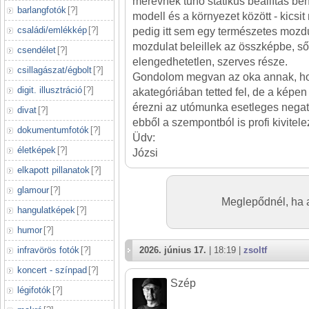
merevnek tűnő statikus beállítás be
barlangfotók
[
?
]
modell és a környezet között - kicsit
családi/emlékkép
[
?
]
pedig itt sem egy természetes mozdu
mozdulat beleillek az összképbe, s
csendélet
[
?
]
elengedhetetlen, szerves része.
csillagászat/égbolt
[
?
]
Gondolom megvan az oka annak, h
digit. illusztráció
[
?
]
akategóriában tetted fel, de a kép
érezni az utómunka esetleges negat
divat
[
?
]
ebből a szempontból is profi kivitele
dokumentumfotók
[
?
]
Üdv:
életképek
[
?
]
Józsi
elkapott pillanatok
[
?
]
glamour
[
?
]
Meglepődnél, ha az
hangulatképek
[
?
]
humor
[
?
]
infravörös fotók
[
?
]
2026. június 17.
| 18:19 |
zsoltf
koncert - színpad
[
?
]
Szép
légifotók
[
?
]