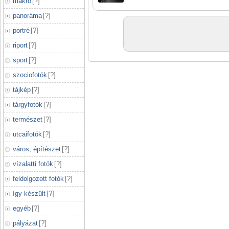
makró
[
?
]
panoráma
[
?
]
portré
[
?
]
riport
[
?
]
sport
[
?
]
szociofotók
[
?
]
tájkép
[
?
]
tárgyfotók
[
?
]
természet
[
?
]
utcaifotók
[
?
]
város, építészet
[
?
]
vízalatti fotók
[
?
]
feldolgozott fotók
[
?
]
így készült
[
?
]
egyéb
[
?
]
pályázat
[
?
]