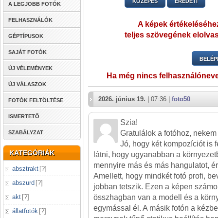
KÖZEPES
EREDETI
A LEGJOBB FOTÓK
FELHASZNÁLÓK
A képek értékeléséhez
teljes szövegének elolvas
GÉPTÍPUSOK
SAJÁT FOTÓK
BELÉP
ÚJ VÉLEMÉNYEK
Ha még nincs felhasználónev
ÚJ VÁLASZOK
2026. június 19.
| 07:36 |
foto50
FOTÓK FELTÖLTÉSE
ISMERTETŐ
Szia!
Gratulálok a fotóhoz, nekem 
SZABÁLYZAT
Jó, hogy két kompozíciót is fe
KATEGÓRIÁK
látni, hogy ugyanabban a környeze
mennyire más és más hangulatot, érz
absztrakt
[
?
]
Amellett, hogy mindkét fotó profi, b
abszurd
[
?
]
jobban tetszik. Ezen a képen szám
akt
[
?
]
összhagban van a modell és a környez
egymással él. A másik fotón a kézben
állatfotók
[
?
]