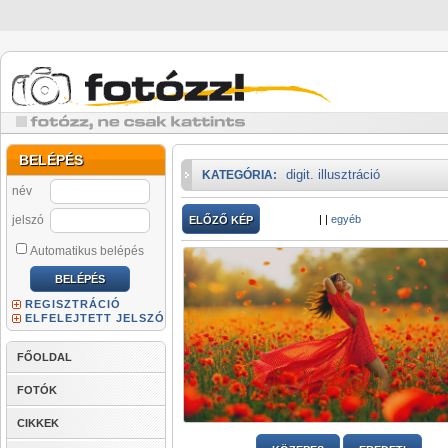
BELÉPÉS
digit. illusztráció
KATEGÓRIA:
név
jelszó
|
|
egyéb
ELŐZŐ KÉP
Automatikus belépés
REGISZTRÁCIÓ
ELFELEJTETT JELSZÓ
FŐOLDAL
FOTÓK
CIKKEK