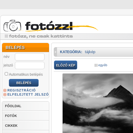
BELÉPÉS
tájkép
KATEGÓRIA:
név
jelszó
|
|
egyéb
ELŐZŐ KÉP
Automatikus belépés
REGISZTRÁCIÓ
ELFELEJTETT JELSZÓ
FŐOLDAL
FOTÓK
CIKKEK