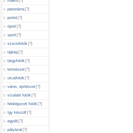
makró
[
?
]
panoráma
[
?
]
portré
[
?
]
riport
[
?
]
sport
[
?
]
szociofotók
[
?
]
tájkép
[
?
]
tárgyfotók
[
?
]
természet
[
?
]
utcaifotók
[
?
]
város, építészet
[
?
]
vízalatti fotók
[
?
]
feldolgozott fotók
[
?
]
így készült
[
?
]
egyéb
[
?
]
pályázat
[
?
]