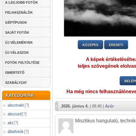
A LEGJOBB FOTÓK
FELHASZNÁLÓK
GÉPTÍPUSOK
SAJÁT FOTÓK
ÚJ VÉLEMÉNYEK
KÖZEPES
EREDETI
ÚJ VÁLASZOK
A képek értékeléséhez
FOTÓK FELTÖLTÉSE
teljes szövegének elolvas
ISMERTETŐ
BELÉP
SZABÁLYZAT
Ha még nincs felhasználónev
KATEGÓRIÁK
absztrakt
[
?
]
2026. június 4.
| 08:40 |
Azúr
abszurd
[
?
]
Misztikus hangulatú, technik
akt
[
?
]
állatfotók
[
?
]