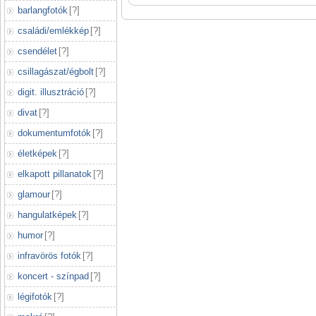
barlangfotók
[
?
]
családi/emlékkép
[
?
]
csendélet
[
?
]
csillagászat/égbolt
[
?
]
digit. illusztráció
[
?
]
divat
[
?
]
dokumentumfotók
[
?
]
életképek
[
?
]
elkapott pillanatok
[
?
]
glamour
[
?
]
hangulatképek
[
?
]
humor
[
?
]
infravörös fotók
[
?
]
koncert - színpad
[
?
]
légifotók
[
?
]