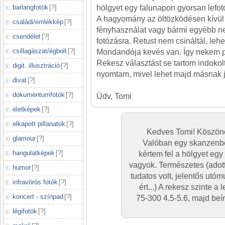
barlangfotók
[
?
]
hölgyet egy falunapon gyorsan lefotó
A hagyomány az öltözködésen kívül
családi/emlékkép
[
?
]
fényhasználat vagy bármi egyébb ne
csendélet
[
?
]
fotózásra. Retust nem csináltál, lehe
csillagászat/égbolt
[
?
]
Mondandója kevés van. Így nekem p
Rekesz választást se tartom indokolt
digit. illusztráció
[
?
]
nyomtam, mivel lehet majd másnak j
divat
[
?
]
dokumentumfotók
[
?
]
Üdv, Tomi
életképek
[
?
]
elkapott pillanatok
[
?
]
Kedves Tomi! Köszönö
glamour
[
?
]
Valóban egy skanzenb
hangulatképek
[
?
]
kértem fel a hölgyet egy
vagyok. Természetes (adott
humor
[
?
]
tudatos volt, jelentős utó
infravörös fotók
[
?
]
ért...) A rekesz szinte 
koncert - színpad
[
?
]
75-300 4.5-5.6, majd beí
légifotók
[
?
]