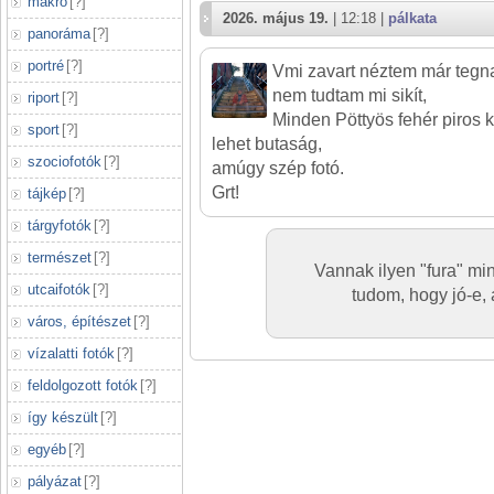
makró
[
?
]
2026. május 19.
| 12:18 |
pálkata
panoráma
[
?
]
portré
[
?
]
Vmi zavart néztem már tegna
nem tudtam mi sikít,
riport
[
?
]
Minden Pöttyös fehér piros 
sport
[
?
]
lehet butaság,
szociofotók
[
?
]
amúgy szép fotó.
Grt!
tájkép
[
?
]
tárgyfotók
[
?
]
természet
[
?
]
Vannak ilyen "fura" mi
utcaifotók
[
?
]
tudom, hogy jó-e, 
város, építészet
[
?
]
vízalatti fotók
[
?
]
feldolgozott fotók
[
?
]
így készült
[
?
]
egyéb
[
?
]
pályázat
[
?
]