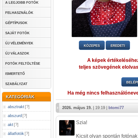
A LEGJOBB FOTÓK
FELHASZNÁLÓK
GÉPTÍPUSOK
SAJÁT FOTÓK
ÚJ VÉLEMÉNYEK
KÖZEPES
EREDETI
ÚJ VÁLASZOK
A képek értékeléséhez
FOTÓK FELTÖLTÉSE
teljes szövegének elolvas
ISMERTETŐ
BELÉP
SZABÁLYZAT
Ha még nincs felhasználónev
KATEGÓRIÁK
absztrakt
[
?
]
2026. május 19.
| 19:19 |
btomi77
abszurd
[
?
]
Szia!
akt
[
?
]
állatfotók
[
?
]
Kicsit olyan spontán fotónak