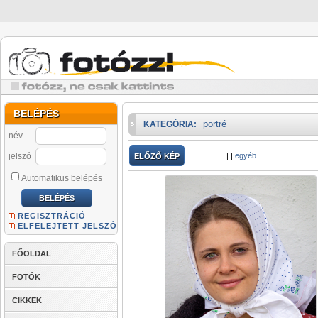
BELÉPÉS
portré
KATEGÓRIA:
név
jelszó
|
|
egyéb
ELŐZŐ KÉP
Automatikus belépés
REGISZTRÁCIÓ
ELFELEJTETT JELSZÓ
FŐOLDAL
FOTÓK
CIKKEK