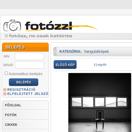
BELÉPÉS
hangulatképek
KATEGÓRIA:
név
jelszó
|
|
egyéb
ELŐZŐ KÉP
Automatikus belépés
REGISZTRÁCIÓ
ELFELEJTETT JELSZÓ
FŐOLDAL
FOTÓK
CIKKEK