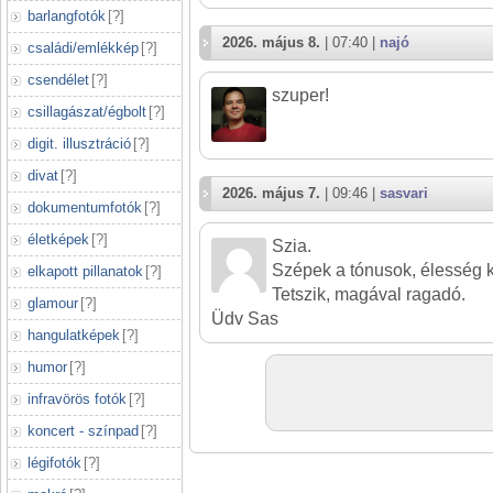
barlangfotók
[
?
]
2026. május 8.
| 07:40 |
najó
családi/emlékkép
[
?
]
csendélet
[
?
]
szuper!
csillagászat/égbolt
[
?
]
digit. illusztráció
[
?
]
divat
[
?
]
2026. május 7.
| 09:46 |
sasvari
dokumentumfotók
[
?
]
életképek
[
?
]
Szia.
Szépek a tónusok, élesség 
elkapott pillanatok
[
?
]
Tetszik, magával ragadó.
glamour
[
?
]
Üdv Sas
hangulatképek
[
?
]
humor
[
?
]
infravörös fotók
[
?
]
koncert - színpad
[
?
]
légifotók
[
?
]