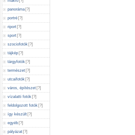
makró
[
?
]
panoráma
[
?
]
portré
[
?
]
riport
[
?
]
sport
[
?
]
szociofotók
[
?
]
tájkép
[
?
]
tárgyfotók
[
?
]
természet
[
?
]
utcaifotók
[
?
]
város, építészet
[
?
]
vízalatti fotók
[
?
]
feldolgozott fotók
[
?
]
így készült
[
?
]
egyéb
[
?
]
pályázat
[
?
]