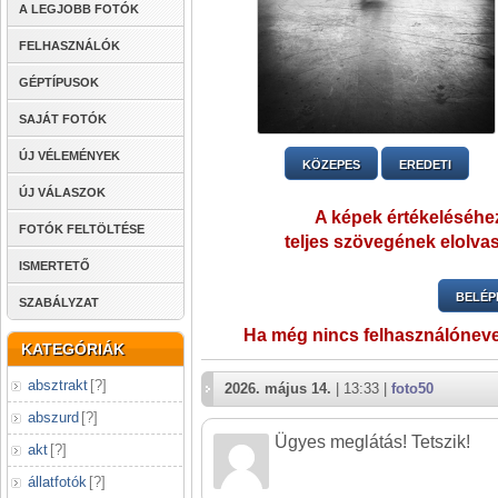
A LEGJOBB FOTÓK
FELHASZNÁLÓK
GÉPTÍPUSOK
SAJÁT FOTÓK
ÚJ VÉLEMÉNYEK
KÖZEPES
EREDETI
ÚJ VÁLASZOK
A képek értékeléséhez
FOTÓK FELTÖLTÉSE
teljes szövegének elolvas
ISMERTETŐ
BELÉP
SZABÁLYZAT
Ha még nincs felhasználónev
KATEGÓRIÁK
absztrakt
[
?
]
2026. május 14.
| 13:33 |
foto50
abszurd
[
?
]
Ügyes meglátás! Tetszik!
akt
[
?
]
állatfotók
[
?
]