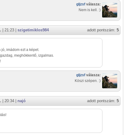
gljzsf
válasza:
Nem is kell. :)
.
| 21:23 |
szigetimiklos984
adott pontszám:
5
jó, imádom ezt a képet.
tgazdag, meghökkentő, izgalmas.
!
gljzsf
válasza:
Köszi szépen. :)
.
| 20:34 |
najó
adott pontszám:
5
tás!