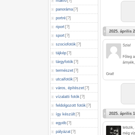
makró
[
?
]
panoráma
[
?
]
portré
[
?
]
riport
[
?
]
2025. április 2
sport
[
?
]
szociofotók
[
?
]
Szia!
tájkép
[
?
]
Főleg a
tárgyfotók
[
?
]
árnyék,
természet
[
?
]
Grat!
utcaifotók
[
?
]
város, építészet
[
?
]
vízalatti fotók
[
?
]
feldolgozott fotók
[
?
]
2025. április 1
így készült
[
?
]
egyéb
[
?
]
tetszik
pályázat
[
?
]
még vízf