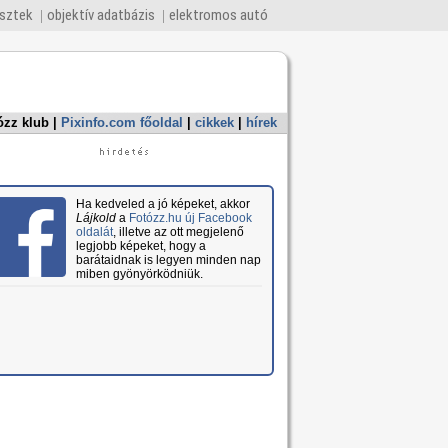
esztek
objektív adatbázis
elektromos autó
ózz klub
|
Pixinfo.com főoldal
|
cikkek
|
hírek
Ha kedveled a jó képeket, akkor
Lájkold
a
Fotózz.hu új Facebook
oldalát
, illetve az ott megjelenő
legjobb képeket, hogy a
barátaidnak is legyen minden nap
miben gyönyörködniük.