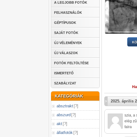
A LEGJOBB FOTÓK
FELHASZNÁLÓK
GÉPTÍPUSOK
SAJÁT FOTÓK
KÖ
ÚJ VÉLEMÉNYEK
ÚJ VÁLASZOK
FOTÓK FELTÖLTÉSE
ISMERTETŐ
SZABÁLYZAT
Ha
KATEGÓRIÁK
2025. április 2
absztrakt
[
?
]
abszurd
[
?
]
szia, a
elég zű
akt
[
?
]
falra
állatfotók
[
?
]