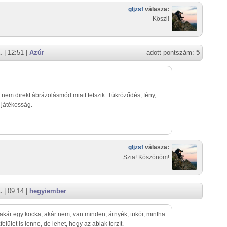
gljzsf
válasza:
Köszi!
.
| 12:51 |
Azúr
adott pontszám:
5
 nem direkt ábrázolásmód miatt tetszik. Tükröződés, fény,
 játékosság.
gljzsf
válasza:
Szia! Köszönöm!
.
| 09:14 |
hegyiember
, akár egy kocka, akár nem, van minden, árnyék, tükör, mintha
elület is lenne, de lehet, hogy az ablak torzít.