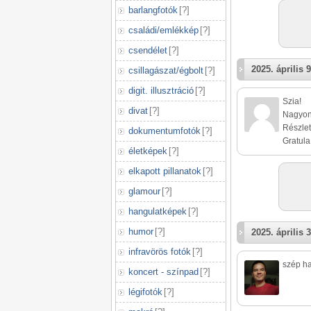
barlangfotók
[
?
]
családi/emlékkép
[
?
]
csendélet
[
?
]
2025. április 9
csillagászat/égbolt
[
?
]
digit. illusztráció
[
?
]
Szia!
divat
[
?
]
Nagyon 
Részle
dokumentumfotók
[
?
]
Gratula
életképek
[
?
]
elkapott pillanatok
[
?
]
glamour
[
?
]
hangulatképek
[
?
]
humor
[
?
]
2025. április 3
infravörös fotók
[
?
]
szép ha
koncert - színpad
[
?
]
légifotók
[
?
]