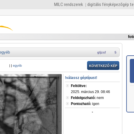
MILC rendszerek
digitális fényképezőgép t
fot
egyéb
gljzsf
5
|
|
egyéb
KÖVETKEZŐ KÉP
!válassz géptípust!
Feltöltve:
2025. március 29. 08:46
Feldolgozható:
nem
Pontozható:
igen
-